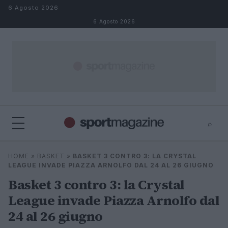
Salta al contenuto
6 Agosto 2026
6 Agosto 2026
⌕
⌕
×
HOME
»
BASKET
»
BASKET 3 CONTRO 3: LA CRYSTAL
Cerca
LEAGUE INVADE PIAZZA ARNOLFO DAL 24 AL 26 GIUGNO
Basket 3 contro 3: la Crystal
League invade Piazza Arnolfo dal
24 al 26 giugno