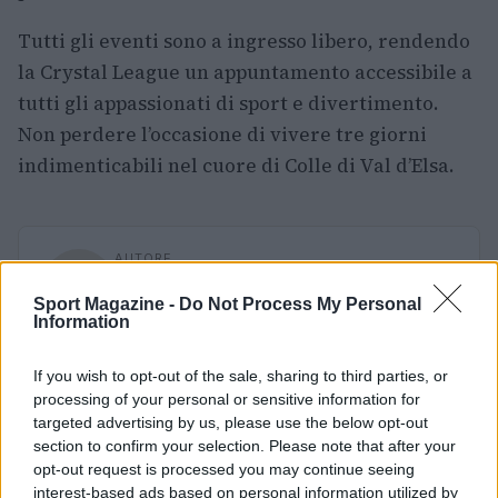
Tutti gli eventi sono a ingresso libero, rendendo
la Crystal League un appuntamento accessibile a
tutti gli appassionati di sport e divertimento.
Non perdere l’occasione di vivere tre giorni
indimenticabili nel cuore di Colle di Val d’Elsa.
AUTORE
Ilaria Mauri
Sport Magazine -
Do Not Process My Personal
Ilaria Mauri, bolognese, decise di seguire il
Information
giornalismo sportivo dopo una notte al
Dall'Ara durante una partita decisiva: oggi
If you wish to opt-out of the sale, sharing to third parties, or
coordina le pagine di competizioni e
processing of your personal or sensitive information for
commenti. In redazione predilige reportage
targeted advertising by us, please use the below opt-out
sul campo e conserva il biglietto di quella
section to confirm your selection. Please note that after your
partita come prova della svolta.
opt-out request is processed you may continue seeing
interest-based ads based on personal information utilized by