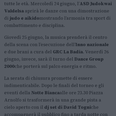
tutte le età. Mercoledì 24 giugno, l’
ASD Judokwai
Valdelsa
aprirà le danze con una dimostrazione
di
judo e aikido
mostrando l’armonia tra sport di
combattimento e disciplina.
Giovedì 25 giugno, la musica prenderà il centro
della scena con l’esecuzione dell’
Inno nazionale
e due brani a cura del
GRC La Badia
. Venerdì 26
giugno, invece, sarà il turno del
Dance Group
2000
che porterà sul palco energia e ritmo.
La serata di chiusura promette di essere
indimenticabile. Dopo le finali del torneo e gli
eventi della
Notte Bianca
alle ore 23.30 Piazza
Arnolfo si trasformerà in una grande pista a
cielo aperto con il
dj set di David Togni
che
accompagnerà il pubblico fino a tarda notte con