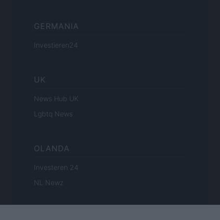
GERMANIA
Investieren24
UK
News Hub UK
Lgbtq News
OLANDA
Investeren 24
NL Newz