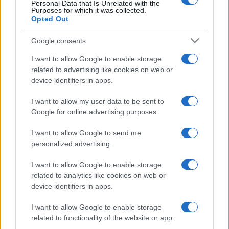
Personal Data that Is Unrelated with the
Purposes for which it was collected.
Continua a leggere
Opted Out
Google consents
BASKET
I want to allow Google to enable storage
related to advertising like cookies on web or
device identifiers in apps.
I want to allow my user data to be sent to
Google for online advertising purposes.
I want to allow Google to send me
personalized advertising.
I want to allow Google to enable storage
related to analytics like cookies on web or
Europeo Under 18 femminile: l’Italia supera
device identifiers in apps.
l’Ungheria in rimonta e vola ai quarti
Ilaria Mauri · 6 Ago 2026
I want to allow Google to enable storage
related to functionality of the website or app.
BASKET