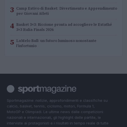
3
Camp Estivo di Basket: Divertimento e Apprendimento
per Giovani Atleti
4
Basket 3×3: Riccione pronta ad accogliere le Estathé
3×3 Italia Finals 2026
5
LaMelo Ball: un futuro luminoso nonostante
l’infortunio
Sportmagazine: notizie, approfondimenti e classifiche su
calcio, basket, tennis, ciclismo, motori, Formula 1,
MotoGP e Olimpiadi. Le ultime news dalle competizioni
nazionali e internazionali, gli highlight delle partite, le
interviste ai protagonisti e i risultati in tempo reale di tutte