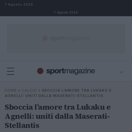
Salta al contenuto
7 Agosto 2026
7 Agosto 2026
⌕
⌕
×
HOME
»
CALCIO
»
SBOCCIA L’AMORE TRA LUKAKU E
Cerca
AGNELLI: UNITI DALLA MASERATI-STELLANTIS
Sboccia l’amore tra Lukaku e
Agnelli: uniti dalla Maserati-
Stellantis