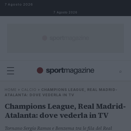
Salta al contenuto
7 Agosto 2026
7 Agosto 2026
⌕
⌕
×
HOME
»
CALCIO
»
CHAMPIONS LEAGUE, REAL MADRID-
Cerca
ATALANTA: DOVE VEDERLA IN TV
Champions League, Real Madrid-
Atalanta: dove vederla in TV
Tornano Sergio Ramos e Benzema tra le fila del Real