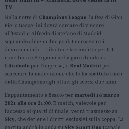
Real Madrid – Atalanta: dove vederla in
TV
Nella notte di
Champions League
, la Dea di Gian
Piero Gasperini dovrà cercare di vincere
all’Estadio Alfredo di Stefano di Madrid
segnando almeno due goal. I neroazzurri
dovranno infatti ribaltare la sconfitta per 0-1
rimediata a Bergamo nella gara d’andata.
L’
Atalanta
per l’impresa, il
Real Madrid
per
scacciare la maledizione che lo ha sbattuto fuori
dalla Champions agli ottavi gli scorsi due anni.
L’appuntamento è fissato per
martedì 16 marzo
2021 alle ore 21:00
. Il match, valevole per
l’accesso ai quarti di finale, verrà trasmesso su
Sky
, che detiene i diritti esclusivi sulla coppa. La
partita andrà in onda su
Sky Sport Uno
(canale