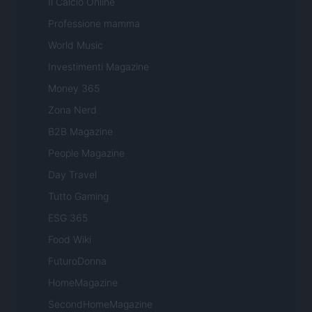
Il Calcio Online
Professione mamma
World Music
Investimenti Magazine
Money 365
Zona Nerd
B2B Magazine
People Magazine
Day Travel
Tutto Gaming
ESG 365
Food Wiki
FuturoDonna
HomeMagazine
SecondHomeMagazine