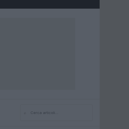
⌕
Cerca