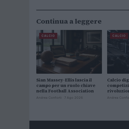
Continua a leggere
CALCIO
CALCIO
Sian Massey-Ellis lascia il
Calcio dig
campo per un ruolo chiave
competizi
nella Football Association
rivoluzio
Andrea Conforti · 7 Ago 2026
Andrea Confor