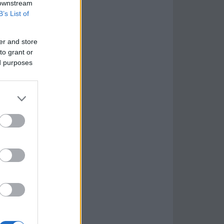
 downstream
B’s List of
er and store
to grant or
ed purposes