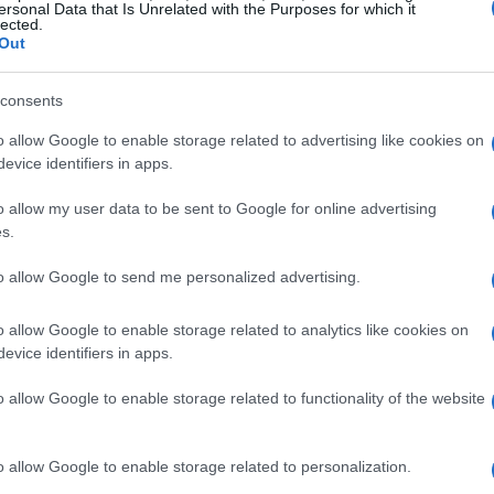
ersonal Data that Is Unrelated with the Purposes for which it
lected.
Out
o contro il Benevento: “È una gara
consents
sosta quindi può esserci un po’ la testa alla
o allow Google to enable storage related to advertising like cookies on
però è già stato detto e messo in testa. Domani
evice identifiers in apps.
ostro percorso in campionato perché
i non sta attraversano un ottimo momento
o allow my user data to be sent to Google for online advertising
s.
sa tare bene in campo e difendersi bene.
ppiamo di affrontare una squadra che vorrà
to allow Google to send me personalized advertising.
attenti”.
o allow Google to enable storage related to analytics like cookies on
evice identifiers in apps.
 di diversi discorsi di mercato: “Purtroppo
 non lo abbiamo mai avuto al 100%. Sto
o allow Google to enable storage related to functionality of the website
ole mettersi a disposizione, speriamo possa
 finale”.
o allow Google to enable storage related to personalization.