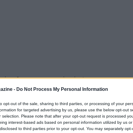
pions League pare aver incrinato e non poco
 Juventus. Nei giorni scorsi si è parlato
azine -
Do Not Process My Personal Information
di CR7 al Real Madrid. In conferenza stampa
to opt-out of the sale, sharing to third parties, or processing of your per
situazione del portoghese: “Ha ancora un
formation for targeted advertising by us, please use the below opt-out s
i che possa continuare a giocare con noi alla
r selection. Please note that after your opt-out request is processed y
o non ci abbiamo ancora pensato, perché siamo
eing interest-based ads based on personal information utilized by us or
disclosed to third parties prior to your opt-out. You may separately opt-
tagione. Siamo ancora nel pieno della stagione