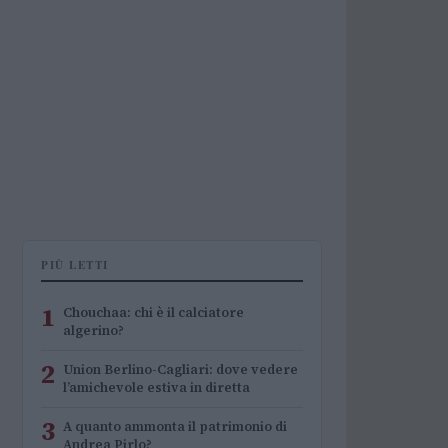
PIÙ LETTI
1
Chouchaa: chi è il calciatore
algerino?
2
Union Berlino-Cagliari: dove vedere
l’amichevole estiva in diretta
3
A quanto ammonta il patrimonio di
Andrea Pirlo?