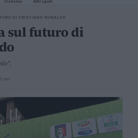
Ciclismo
Altri sport
FUTURO DI CRISTIANO RONALDO
a sul futuro di
ldo
ile".
 2 min