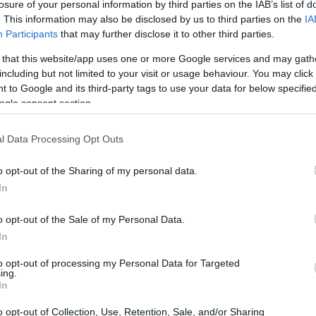
losure of your personal information by third parties on the IAB’s list of
inire al meglio. Poi lui quest’anno ha fatto un
. This information may also be disclosed by us to third parties on the
IA
Participants
that may further disclose it to other third parties.
 è giusto che pensiamo a finire al meglio
 that this website/app uses one or more Google services and may gath
including but not limited to your visit or usage behaviour. You may click 
 to Google and its third-party tags to use your data for below specifi
ogle consent section.
l Data Processing Opt Outs
o opt-out of the Sharing of my personal data.
In
o opt-out of the Sale of my Personal Data.
In
to opt-out of processing my Personal Data for Targeted
ing.
In
o opt-out of Collection, Use, Retention, Sale, and/or Sharing