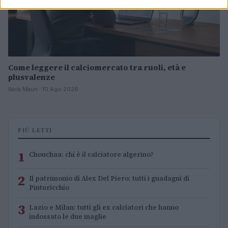
Come leggere il calciomercato tra ruoli, età e
plusvalenze
Ilaria Mauri · 10 Ago 2026
PIÙ LETTI
1
Chouchaa: chi è il calciatore algerino?
2
Il patrimonio di Alex Del Piero: tutti i guadagni di
Pinturicchio
3
Lazio e Milan: tutti gli ex calciatori che hanno
indossato le due maglie