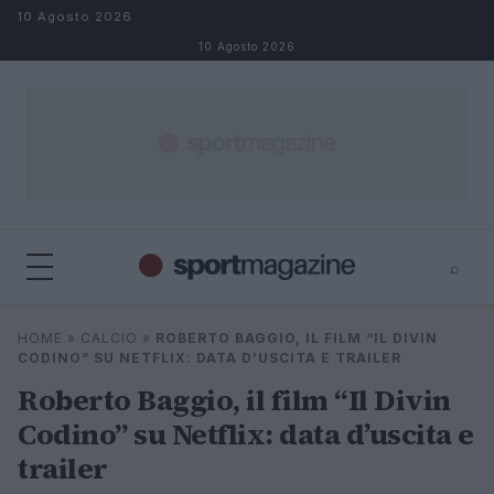
Salta al contenuto
10 Agosto 2026
10 Agosto 2026
⌕
⌕
×
HOME
»
CALCIO
»
ROBERTO BAGGIO, IL FILM “IL DIVIN
Cerca
CODINO” SU NETFLIX: DATA D’USCITA E TRAILER
Roberto Baggio, il film “Il Divin
Codino” su Netflix: data d’uscita e
trailer