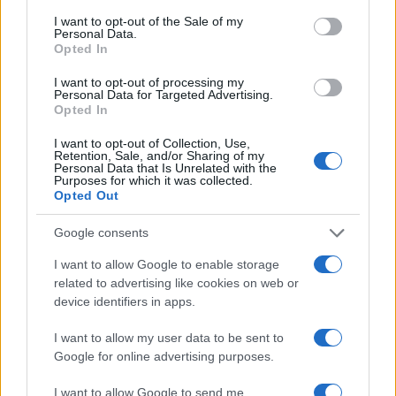
consent section.
CALCIO
I want to opt-out of the Sale of my
Personal Data.
Opted In
I want to opt-out of processing my
Personal Data for Targeted Advertising.
Opted In
I want to opt-out of Collection, Use,
Retention, Sale, and/or Sharing of my
Personal Data that Is Unrelated with the
Purposes for which it was collected.
Opted Out
Google consents
Svezia in pista a Saas-Fee: Hector e Nyberg pronte per
I want to allow Google to enable storage
la nuova stagione
related to advertising like cookies on web or
device identifiers in apps.
Francesca Lombardi · 10 Ago 2026
I want to allow my user data to be sent to
CALCIO
Google for online advertising purposes.
I want to allow Google to send me