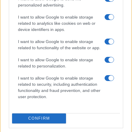
personalized advertising.
I want to allow Google to enable storage
related to analytics like cookies on web or
device identifiers in apps.
I want to allow Google to enable storage
related to functionality of the website or app.
I want to allow Google to enable storage
Migliori siti streaming calcio legale: guida passo per
related to personalization.
passo
Ilaria Mauri · 10 Ago 2026
I want to allow Google to enable storage
related to security, including authentication
CALCIO
functionality and fraud prevention, and other
user protection.
CONFIRM