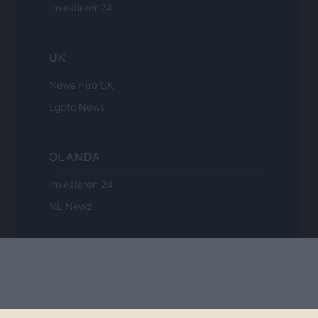
Investieren24
UK
News Hub UK
Lgbtq News
OLANDA
Investeren 24
NL Newz