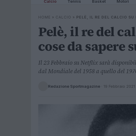
Calcio
Tennis
Basket
Motori
HOME
»
CALCIO
»
PELÈ, IL RE DEL CALCIO S
Pelè, il re del ca
cose da sapere 
Il 23 Febbraio su Netflix sarà disponibi
dal Mondiale del 1958 a quello del 197
Redazione Sportmagazine
·
19 Febbraio 2021