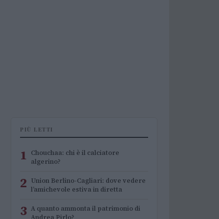
PIÙ LETTI
1
Chouchaa: chi è il calciatore
algerino?
2
Union Berlino-Cagliari: dove vedere
l’amichevole estiva in diretta
3
A quanto ammonta il patrimonio di
Andrea Pirlo?