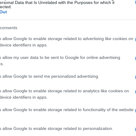
ersonal Data that Is Unrelated with the Purposes for which it
lected.
Out
: le cose da sapere
consents
l re del calcio”, il documentario dedicato a
o allow Google to enable storage related to advertising like cookies on
 a tutti come Pelé.
Un film che si pone come
evice identifiers in apps.
a carriera del brasiliano
, partendo dal
o allow my user data to be sent to Google for online advertising
fino a quello di Messico 1970, ricordo amaro
s.
to allow Google to send me personalized advertising.
cholas
, al suo debutto come co-regista,
o allow Google to enable storage related to analytics like cookies on
roduttore esecutivo K
evin Macdonald
. La
evice identifiers in apps.
rriera di Pelé durante i suoi dodici anni di
o allow Google to enable storage related to functionality of the website
del Mondo (unico nella storia a
Momento speciale è la conquista del Mondiale
o allow Google to enable storage related to personalization.
difficile per il Brasile. Nella produzione