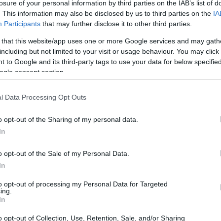
losure of your personal information by third parties on the IAB’s list of
ol campione brasiliano, dato che ha deciso di
. This information may also be disclosed by us to third parties on the
IA
Participants
that may further disclose it to other third parties.
“Pelé, il re del calcio”. Ecco le cose da
 that this website/app uses one or more Google services and may gath
including but not limited to your visit or usage behaviour. You may click 
 to Google and its third-party tags to use your data for below specifi
ogle consent section.
l Data Processing Opt Outs
o opt-out of the Sharing of my personal data.
In
o opt-out of the Sale of my Personal Data.
In
to opt-out of processing my Personal Data for Targeted
ing.
In
o opt-out of Collection, Use, Retention, Sale, and/or Sharing