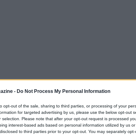
azine -
Do Not Process My Personal Information
to opt-out of the sale, sharing to third parties, or processing of your per
formation for targeted advertising by us, please use the below opt-out s
ntengono lo scettro di miglior calciatore al
r selection. Please note that after your opt-out request is processed y
è il giocatore che ha fatto la storia del
eing interest-based ads based on personal information utilized by us or
disclosed to third parties prior to your opt-out. You may separately opt-
 Jordan
, il più forte cestista di sempre,