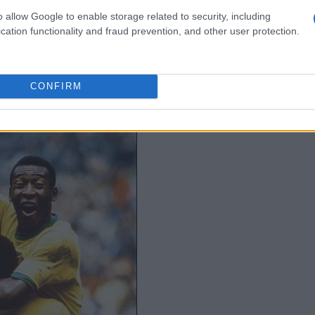
ti esclusivi, oltre che a interviste a suoi ex
o allow Google to enable storage related to security, including
cation functionality and fraud prevention, and other user protection.
he in Nazionale come
Zagallo, Jairzinho e
CONFIRM