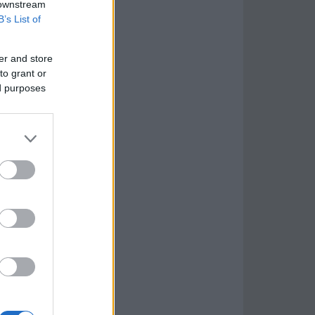
 downstream
B’s List of
er and store
to grant or
ed purposes