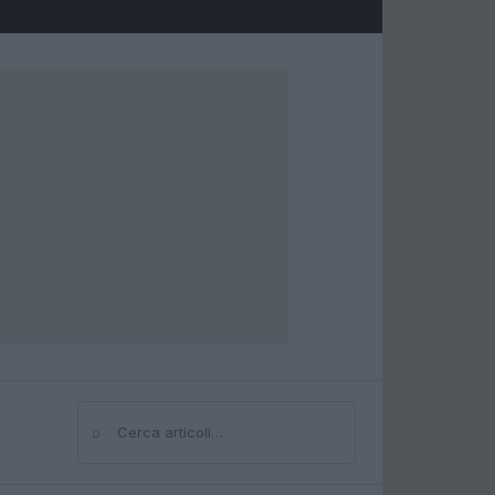
⌕
Cerca