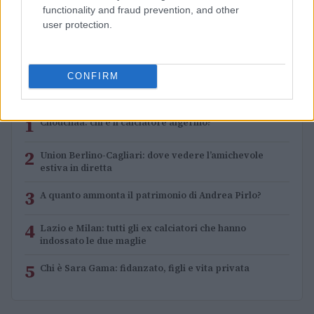
Sian Massey-Ellis lascia il campo per un ruolo chiave
functionality and fraud prevention, and other
nella Football Association
user protection.
Andrea Conforti · 7 Ago 2026
CONFIRM
PIÙ LETTI
1
Chouchaa: chi è il calciatore algerino?
2
Union Berlino-Cagliari: dove vedere l’amichevole
estiva in diretta
3
A quanto ammonta il patrimonio di Andrea Pirlo?
4
Lazio e Milan: tutti gli ex calciatori che hanno
indossato le due maglie
5
Chi è Sara Gama: fidanzato, figli e vita privata