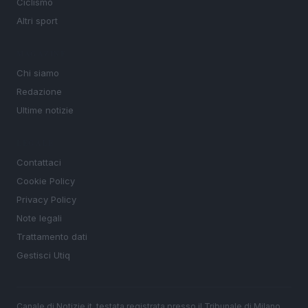
Ciclismo
Altri sport
MAGAZINE
Chi siamo
Redazione
Ultime notizie
LEGALE
Contattaci
Cookie Policy
Privacy Policy
Note legali
Trattamento dati
Gestisci Utiq
Canale di Notizie.it, testata registrata presso il Tribunale di Milano