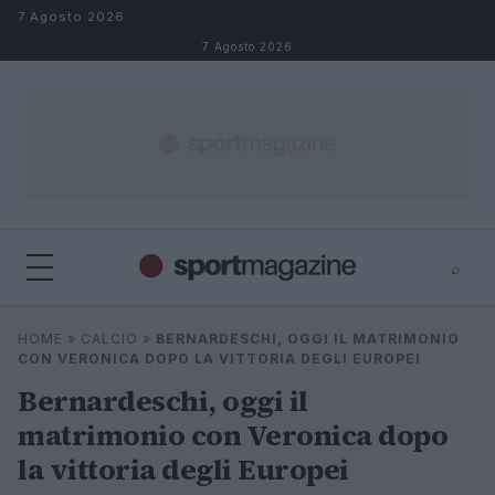
Salta al contenuto
7 Agosto 2026
7 Agosto 2026
⌕
⌕
×
HOME
»
CALCIO
»
BERNARDESCHI, OGGI IL MATRIMONIO
Cerca
CON VERONICA DOPO LA VITTORIA DEGLI EUROPEI
Bernardeschi, oggi il
matrimonio con Veronica dopo
la vittoria degli Europei