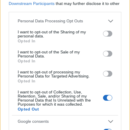
Downstream Participants
that may further disclose it to other
third parties.
Please note that this website/app uses one or more Google
Personal Data Processing Opt Outs
services and may gather and store information including but
not limited to your visit or usage behaviour. You may click to
I want to opt-out of the Sharing of my
personal data.
grant or deny consent to Google and its third-party tags to
Opted In
use your data for below specified purposes in below Google
Venezia FC: il calendario e i dettagli della tournée
consent section.
I want to opt-out of the Sale of my
francese
Personal Data.
Opted In
Andrea Conforti · 7 Ago 2026
I want to opt-out of processing my
CALCIO
Personal Data for Targeted Advertising.
Opted In
I want to opt-out of Collection, Use,
Retention, Sale, and/or Sharing of my
Personal Data that Is Unrelated with the
Purposes for which it was collected.
Opted Out
Google consents