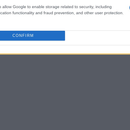
i più affollate e turni a eliminazione diretta
o allow Google to enable storage related to security, including
e da disputare in un arco temporale
cation functionality and fraud prevention, and other user protection.
 pratici, l’intento è mantenere elevata la
azio anche a federazioni che prima avevano
oncetto di
fase a gironi
resta centrale, ma con
CONFIRM
e dinamiche di qualificazione.