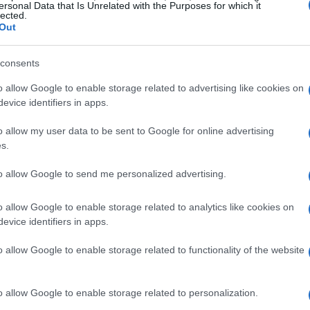
rticolo analizziamo i punti chiave del
ersonal Data that Is Unrelated with the Purposes for which it
lected.
teranno le partite e le preoccupazioni emerse
Out
provenienti da alcune nazioni.
consents
sa cambia sul campo
o allow Google to enable storage related to advertising like cookies on
evice identifiers in apps.
rofondamente la struttura del torneo:
o allow my user data to be sent to Google for online advertising
prevede più incontri e una diversa
s.
 dichiarato è ampliare la partecipazione
to allow Google to send me personalized advertising.
tra squadre di continenti diversi. Il
izione tra l’11 giugno e il 19 luglio 2026, con
o allow Google to enable storage related to analytics like cookies on
evice identifiers in apps.
 parte delle partite si giocherà negli
Stati
iteranno il resto degli incontri.
o allow Google to enable storage related to functionality of the website
o allow Google to enable storage related to personalization.