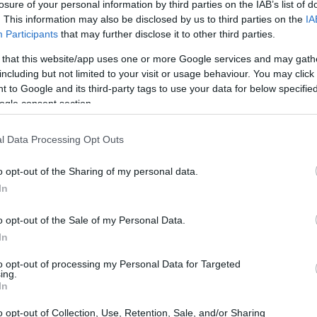
losure of your personal information by third parties on the IAB’s list of
. This information may also be disclosed by us to third parties on the
IA
Participants
that may further disclose it to other third parties.
 that this website/app uses one or more Google services and may gath
including but not limited to your visit or usage behaviour. You may click 
 to Google and its third-party tags to use your data for below specifi
ogle consent section.
l Data Processing Opt Outs
o opt-out of the Sharing of my personal data.
In
o opt-out of the Sale of my Personal Data.
In
to opt-out of processing my Personal Data for Targeted
ing.
i e la distribuzione geografica delle gare
In
llevano questioni legate a biglietti, visti e
o opt-out of Collection, Use, Retention, Sale, and/or Sharing