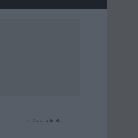
⌕
Cerca