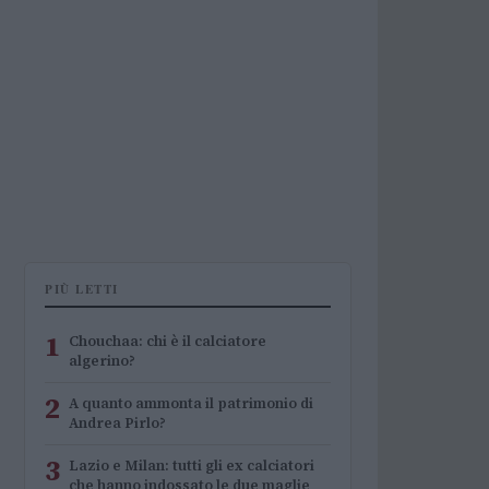
PIÙ LETTI
1
Chouchaa: chi è il calciatore
algerino?
2
A quanto ammonta il patrimonio di
Andrea Pirlo?
3
Lazio e Milan: tutti gli ex calciatori
che hanno indossato le due maglie