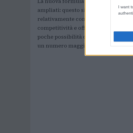
La nuova formula prevede fasi inizial
I want t
ampliati: questo significa più partit
authenti
relativamente concentrato. In termini
competitività e offrire maggiore sp
poche possibilità di qualificarsi. Il c
un numero maggiore di match e nuov