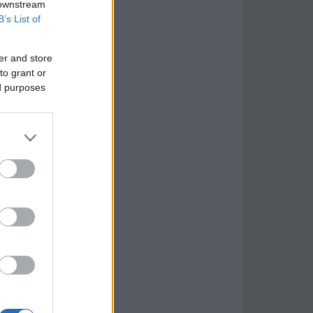
 downstream
B’s List of
er and store
to grant or
ed purposes