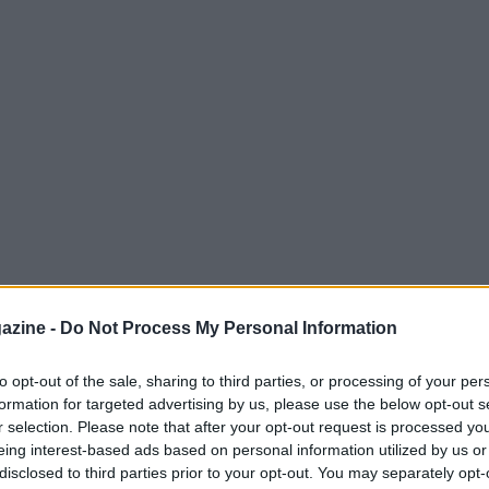
 una svolta significativa nella
storia del
azine -
Do Not Process My Personal Information
i disputa con
48 squadre
e viene ospitato
ada
e
Messico
. Questa edizione, in
to opt-out of the sale, sharing to third parties, or processing of your per
formation for targeted advertising by us, please use the below opt-out s
o 2026, porterà il pallone in una sequenza di
r selection. Please note that after your opt-out request is processed y
gistici e infrastrutturali importanti.
eing interest-based ads based on personal information utilized by us or
disclosed to third parties prior to your opt-out. You may separately opt-