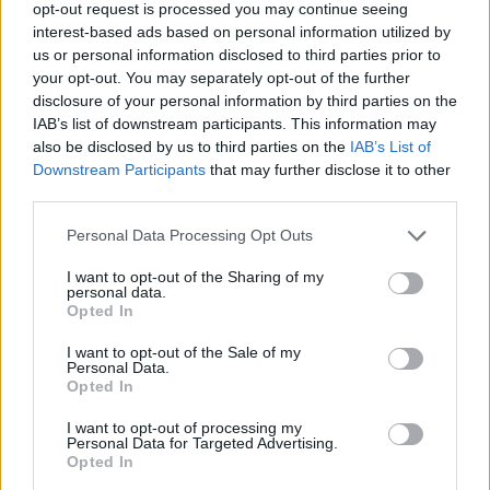
opt-out request is processed you may continue seeing
Il trionfo alza il livello delle aspettative: tra
interest-based ads based on personal information utilized by
us or personal information disclosed to third parties prior to
crescita sportiva, scelte di mercato e
your opt-out. You may separately opt-out of the further
ristrutturazioni economiche, l’
Aston Villa
si
disclosure of your personal information by third parties on the
prepara a trasformare una serata di gloria in
IAB’s list of downstream participants. This information may
also be disclosed by us to third parties on the
IAB’s List of
una piattaforma per obiettivi ancora più
Downstream Participants
that may further disclose it to other
ambiziosi. Per ora resta l’immagine di una
third parties.
squadra che ha saputo vincere, contro ogni
Please note that this website/app uses one or more Google
Personal Data Processing Opt Outs
avversità, una serata che rimarrà scolpita nella
services and may gather and store information including but
storia del club.
not limited to your visit or usage behaviour. You may click to
I want to opt-out of the Sharing of my
personal data.
grant or deny consent to Google and its third-party tags to
Opted In
use your data for below specified purposes in below Google
consent section.
I want to opt-out of the Sale of my
Personal Data.
AUTORE
Opted In
Emanuele Galli
Emanuele Galli, partenopeo, ricorda un
I want to opt-out of processing my
Personal Data for Targeted Advertising.
incontro a Capodichino con volontari sanitari
Opted In
che lo spinse a spiegare procedure