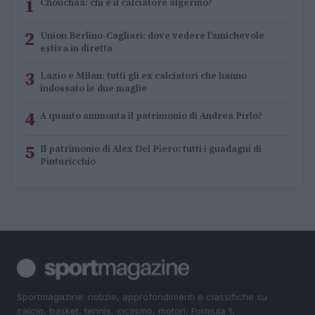
1
Chouchaa: chi è il calciatore algerino?
2
Union Berlino-Cagliari: dove vedere l’amichevole
estiva in diretta
3
Lazio e Milan: tutti gli ex calciatori che hanno
indossato le due maglie
4
A quanto ammonta il patrimonio di Andrea Pirlo?
5
Il patrimonio di Alex Del Piero: tutti i guadagni di
Pinturicchio
Sportmagazine: notizie, approfondimenti e classifiche su
calcio, basket, tennis, ciclismo, motori, Formula 1,