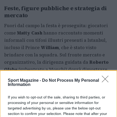
Feste, figure pubbliche e strategia di
mercato
Fuori dal campo la festa è proseguita: giocatori
come
Matty Cash
hanno raccontato momenti
informali con tifosi illustri presenti a Istanbul,
incluso il Prince
William
, che è stato visto
brindare con la squadra. Sul fronte mercato e
organizzativo, la dirigenza guidata da
Roberto
Olabe
(subentrato a Monchi) dovrà dimostrare
occhio per i colpi giusti, evitando errori recenti
Sport Magazine -
Do Not Process My Personal
che sono stati giudicati costosi, citando nomi
Information
come Evan Guessand e Harvey Elliott come
If you wish to opt-out of the sale, sharing to third parties, or
esempi da cui imparare. Si parla anche di profili
processing of your personal or sensitive information for
in entrata: il nome di
Harry Wilson
è stato
targeted advertising by us, please use the below opt-out
accostato come prioritario in sede di trattativa.
section to confirm your selection. Please note that after your