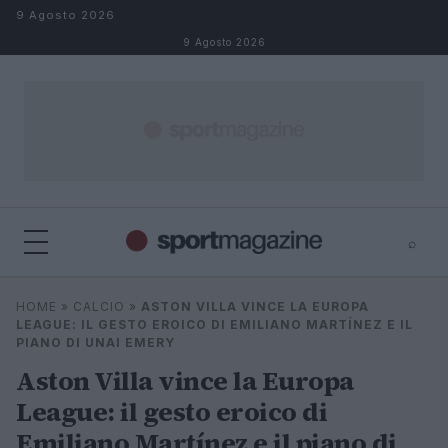
Salta al contenuto
9 Agosto 2026
9 Agosto 2026
⌕
⌕
×
HOME
»
CALCIO
»
ASTON VILLA VINCE LA EUROPA
Cerca
LEAGUE: IL GESTO EROICO DI EMILIANO MARTÍNEZ E IL
PIANO DI UNAI EMERY
Aston Villa vince la Europa
League: il gesto eroico di
Emiliano Martínez e il piano di