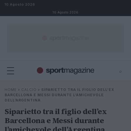
Salta al contenuto
10 Agosto 2026
10 Agosto 2026
⌕
⌕
×
HOME
»
CALCIO
»
SIPARIETTO TRA IL FIGLIO DELL’EX
Cerca
BARCELLONA E MESSI DURANTE L’AMICHEVOLE
DELL’ARGENTINA
Siparietto tra il figlio dell’ex
Barcellona e Messi durante
l’amichevole dell’Argentina