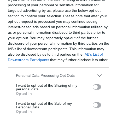
Per i tifosi, momenti come questo rafforzano il
processing of your personal or sensitive information for
legame affettivo con gli atleti: la celebrità si
targeted advertising by us, please use the below opt-out
avvicina al quotidiano e si colgono aspetti di
section to confirm your selection. Please note that after your
opt-out request is processed you may continue seeing
spontaneità che spesso vengono persi nelle
interest-based ads based on personal information utilized by
partite ufficiali. Per lo staff e per i dirigenti,
us or personal information disclosed to third parties prior to
invece, sono promemoria sull’importanza di
your opt-out. You may separately opt-out of the further
disclosure of your personal information by third parties on the
gestire la visibilità e permettere spazi di
IAB’s list of downstream participants. This information may
normalità senza compromettere l’operatività
also be disclosed by us to third parties on the
IAB’s List of
della squadra. In definitiva, il siparietto durante
Downstream Participants
that may further disclose it to other
third parties.
l’amichevole dell’
Argentina
è stato un piccolo,
significativo episodio che ha mostrato ancora
Please note that this website/app uses one or more Google
Personal Data Processing Opt Outs
services and may gather and store information including but
una volta come lo sport sia fatto anche di
not limited to your visit or usage behaviour. You may click to
I want to opt-out of the Sharing of my
relazioni e piccoli gesti quotidiani.
personal data.
grant or deny consent to Google and its third-party tags to
Opted In
use your data for below specified purposes in below Google
consent section.
I want to opt-out of the Sale of my
Personal Data.
AUTORE
Opted In
Andrea Conforti