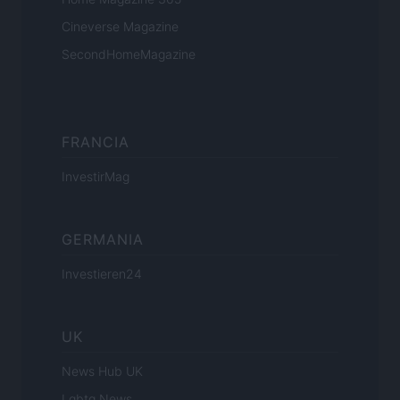
Cineverse Magazine
SecondHomeMagazine
FRANCIA
InvestirMag
GERMANIA
Investieren24
UK
News Hub UK
Lgbtq News