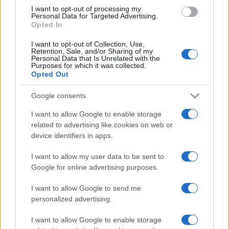
I want to opt-out of processing my
Andrea Conforti, 46enne torinese dal look
Personal Data for Targeted Advertising.
Opted In
casual e naturale, è un analista tattico che
trasforma dati e clip in racconti social. Ricorda
I want to opt-out of Collection, Use,
quando annotò la rimonta al box stampa dello
Retention, Sale, and/or Sharing of my
Stadio Olimpico Grande Torino: da
Personal Data that Is Unrelated with the
Purposes for which it was collected.
quell'appunto nacque la sua linea editoriale,
Opted Out
che propugna spiegazioni visive per il tifoso
critico. Dettaglio unico: una stagione
Google consents
allenatore under15 al Chieri e ciclista urbano.
I want to allow Google to enable storage
related to advertising like cookies on web or
device identifiers in apps.
I want to allow my user data to be sent to
Google for online advertising purposes.
I want to allow Google to send me
personalized advertising.
I want to allow Google to enable storage