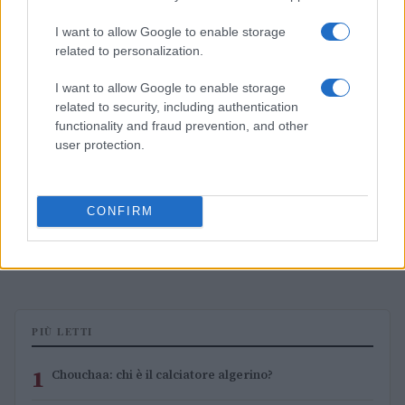
I want to allow Google to enable storage
related to personalization.
I want to allow Google to enable storage
related to security, including authentication
functionality and fraud prevention, and other
user protection.
CONFIRM
LIV Golf New York 2026: Niemann in testa con un
impressionante vantaggio
Francesca Lombardi · 8 Ago 2026
PIÙ LETTI
1
Chouchaa: chi è il calciatore algerino?