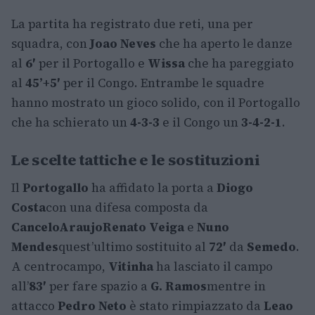
La partita ha registrato due reti, una per
squadra, con
Joao Neves
che ha aperto le danze
al
6′
per il Portogallo e
Wissa
che ha pareggiato
al
45’+5′
per il Congo. Entrambe le squadre
hanno mostrato un gioco solido, con il Portogallo
che ha schierato un
4-3-3
e il Congo un
3-4-2-1
.
Le scelte tattiche e le sostituzioni
Il
Portogallo
ha affidato la porta a
Diogo
Costa
con una difesa composta da
Cancelo
Araujo
Renato Veiga
e
Nuno
Mendes
quest’ultimo sostituito al
72′
da
Semedo
.
A centrocampo,
Vitinha
ha lasciato il campo
all’
83′
per fare spazio a
G. Ramos
mentre in
attacco
Pedro Neto
è stato rimpiazzato da
Leao