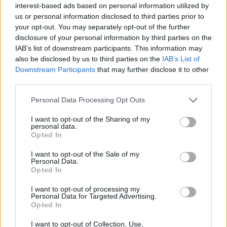
interest-based ads based on personal information utilized by
us or personal information disclosed to third parties prior to
your opt-out. You may separately opt-out of the further
Continua a leggere
disclosure of your personal information by third parties on the
IAB’s list of downstream participants. This information may
also be disclosed by us to third parties on the
IAB’s List of
CALCIO
Downstream Participants
that may further disclose it to other
third parties.
Please note that this website/app uses one or more Google
Personal Data Processing Opt Outs
services and may gather and store information including but
not limited to your visit or usage behaviour. You may click to
I want to opt-out of the Sharing of my
personal data.
grant or deny consent to Google and its third-party tags to
Opted In
use your data for below specified purposes in below Google
consent section.
I want to opt-out of the Sale of my
Personal Data.
Opted In
I want to opt-out of processing my
Personal Data for Targeted Advertising.
Opted In
Pallavolo Padova 2026: il calendario dettagliato della
preparazione pre-campionato
I want to opt-out of Collection, Use,