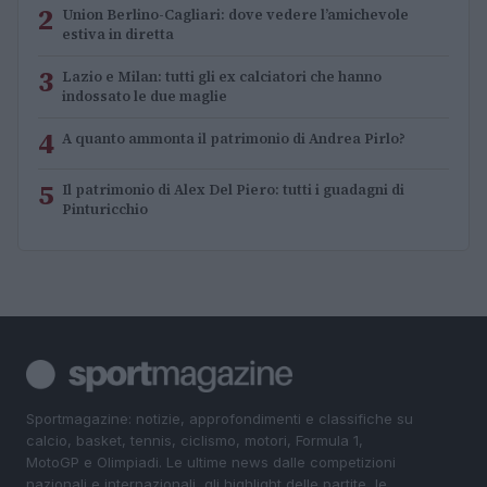
2
Union Berlino-Cagliari: dove vedere l’amichevole
estiva in diretta
3
Lazio e Milan: tutti gli ex calciatori che hanno
indossato le due maglie
4
A quanto ammonta il patrimonio di Andrea Pirlo?
5
Il patrimonio di Alex Del Piero: tutti i guadagni di
Pinturicchio
Sportmagazine: notizie, approfondimenti e classifiche su
calcio, basket, tennis, ciclismo, motori, Formula 1,
MotoGP e Olimpiadi. Le ultime news dalle competizioni
nazionali e internazionali, gli highlight delle partite, le