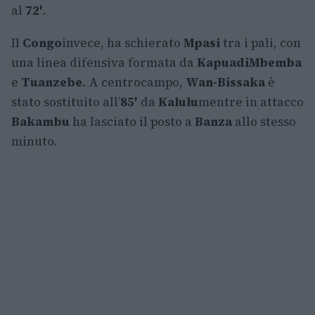
al
72′
.
Il
Congo
invece, ha schierato
Mpasi
tra i pali, con
una linea difensiva formata da
Kapuadi
Mbemba
e
Tuanzebe
. A centrocampo,
Wan-Bissaka
è
stato sostituito all’
85′
da
Kalulu
mentre in attacco
Bakambu
ha lasciato il posto a
Banza
allo stesso
minuto.