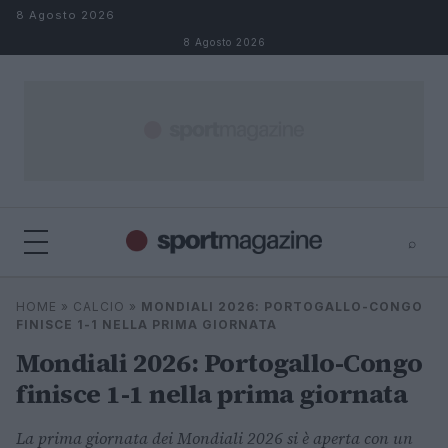
Salta al contenuto
8 Agosto 2026
8 Agosto 2026
⌕
⌕
×
HOME
»
CALCIO
»
MONDIALI 2026: PORTOGALLO-CONGO
Cerca
FINISCE 1-1 NELLA PRIMA GIORNATA
Mondiali 2026: Portogallo-Congo
finisce 1-1 nella prima giornata
La prima giornata dei Mondiali 2026 si è aperta con un