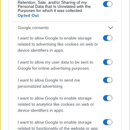
Francesca Lombardi · 8 Ago 2026
Retention, Sale, and/or Sharing of my
Personal Data that Is Unrelated with the
Purposes for which it was collected.
CALCIO
Opted Out
Google consents
I want to allow Google to enable storage
related to advertising like cookies on web or
device identifiers in apps.
I want to allow my user data to be sent to
Google for online advertising purposes.
I want to allow Google to send me
personalized advertising.
Boxe: Callum Walsh preferisce Aaron McKenna a
I want to allow Google to enable storage
Stephen McKenna per un match all’irlandese
related to analytics like cookies on web or
Andrea Conforti · 8 Ago 2026
device identifiers in apps.
CALCIO
I want to allow Google to enable storage
related to functionality of the website or app.