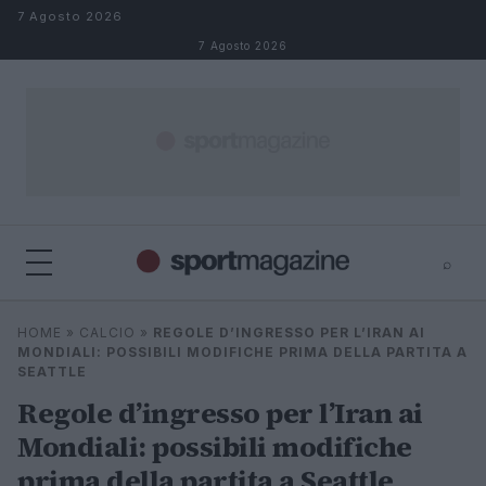
Salta al contenuto
7 Agosto 2026
7 Agosto 2026
⌕
⌕
×
HOME
»
CALCIO
»
REGOLE D’INGRESSO PER L’IRAN AI
Cerca
MONDIALI: POSSIBILI MODIFICHE PRIMA DELLA PARTITA A
SEATTLE
Regole d’ingresso per l’Iran ai
Mondiali: possibili modifiche
prima della partita a Seattle