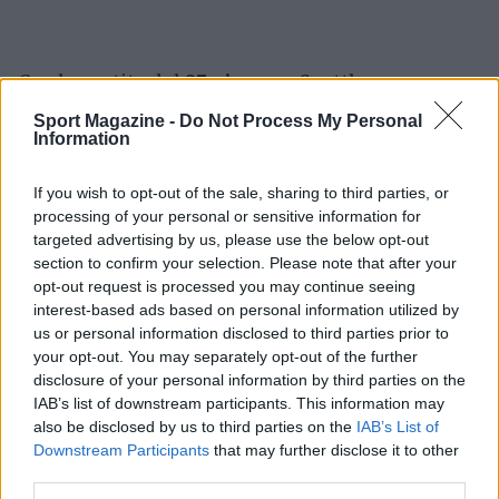
Con la partita del
27 giugno
a Seattle
all’orizzonte, resta da vedere se le discussioni
Sport Magazine -
Do Not Process My Personal
Information
interne alla
Casa Bianca
porteranno a una
revisione delle modalità operative per la
If you wish to opt-out of the sale, sharing to third parties, or
nazionale iraniana. La questione rimane
processing of your personal or sensitive information for
monitorata da vicino dai responsabili del torneo,
targeted advertising by us, please use the below opt-out
section to confirm your selection. Please note that after your
dalle istituzioni coinvolte e dagli osservatori
opt-out request is processed you may continue seeing
internazionali, in un equilibrio delicato tra
interest-based ads based on personal information utilized by
esigenze logistiche e vincoli di sicurezza.
us or personal information disclosed to third parties prior to
your opt-out. You may separately opt-out of the further
disclosure of your personal information by third parties on the
IAB’s list of downstream participants. This information may
AUTORE
also be disclosed by us to third parties on the
IAB’s List of
Francesca Lombardi
Downstream Participants
that may further disclose it to other
third parties.
Francesca Lombardi, fiorentina, prese appunti