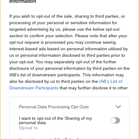
Information
di scena.
If you wish to opt-out of the sale, sharing to third parties, or
processing of your personal or sensitive information for
targeted advertising by us, please use the below opt-out
AUTORE
Andrea Conforti
section to confirm your selection. Please note that after your
opt-out request is processed you may continue seeing
Andrea Conforti, 46enne torinese dal look
interest-based ads based on personal information utilized by
casual e naturale, è un analista tattico che
us or personal information disclosed to third parties prior to
trasforma dati e clip in racconti social. Ricorda
your opt-out. You may separately opt-out of the further
quando annotò la rimonta al box stampa dello
disclosure of your personal information by third parties on the
Stadio Olimpico Grande Torino: da
IAB’s list of downstream participants. This information may
quell'appunto nacque la sua linea editoriale,
also be disclosed by us to third parties on the
IAB’s List of
che propugna spiegazioni visive per il tifoso
Downstream Participants
that may further disclose it to other
critico. Dettaglio unico: una stagione
third parties.
allenatore under15 al Chieri e ciclista urbano.
Please note that this website/app uses one or more Google
Personal Data Processing Opt Outs
services and may gather and store information including but
not limited to your visit or usage behaviour. You may click to
I want to opt-out of the Sharing of my
personal data.
grant or deny consent to Google and its third-party tags to
Opted In
use your data for below specified purposes in below Google
consent section.