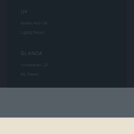
UK
News Hub UK
Lgbtq News
OLANDA
Investeren 24
NL Newz