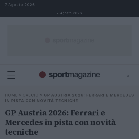
Salta al contenuto
7 Agosto 2026
7 Agosto 2026
⌕
⌕
×
HOME
»
CALCIO
»
GP AUSTRIA 2026: FERRARI E MERCEDES
Cerca
IN PISTA CON NOVITÀ TECNICHE
GP Austria 2026: Ferrari e
Mercedes in pista con novità
tecniche