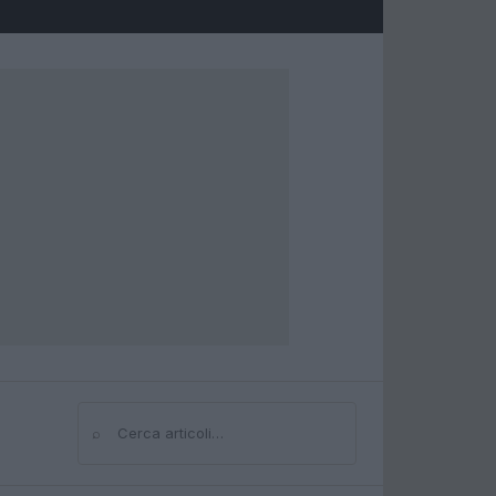
⌕
Cerca