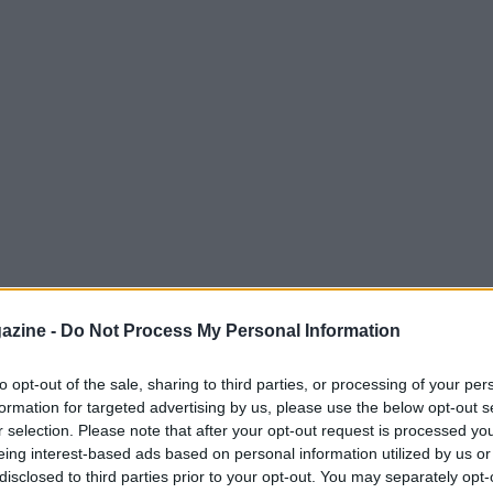
azine -
Do Not Process My Personal Information
to opt-out of the sale, sharing to third parties, or processing of your per
formation for targeted advertising by us, please use the below opt-out s
r selection. Please note that after your opt-out request is processed y
o di spesa record:
Manchester City e
eing interest-based ads based on personal information utilized by us or
disclosed to third parties prior to your opt-out. You may separately opt-
o un accordo per il
trasferimento
di Elliot