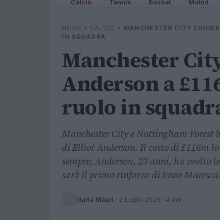
Calcio
Tennis
Basket
Motori
HOME
»
CALCIO
»
MANCHESTER CITY CHIUDE 
IN SQUADRA
Manchester City
Anderson a £116
ruolo in squadr
Manchester City e Nottingham Forest h
di Elliot Anderson. Il costo di £116m lo
sempre; Anderson, 23 anni, ha svolto le
sarà il primo rinforzo di Enzo Maresca
Ilaria Mauri
·
2 Luglio 2026
· 4 min