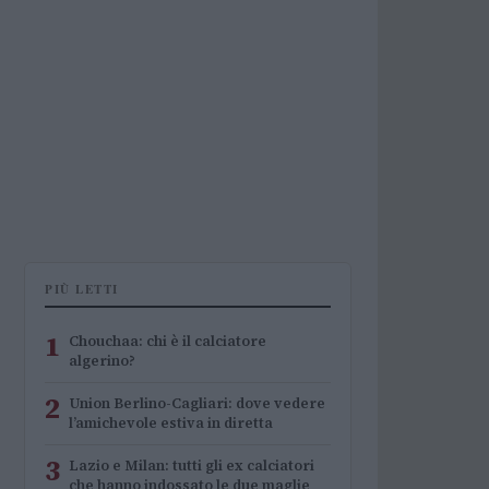
PIÙ LETTI
1
Chouchaa: chi è il calciatore
algerino?
2
Union Berlino-Cagliari: dove vedere
l’amichevole estiva in diretta
3
Lazio e Milan: tutti gli ex calciatori
che hanno indossato le due maglie