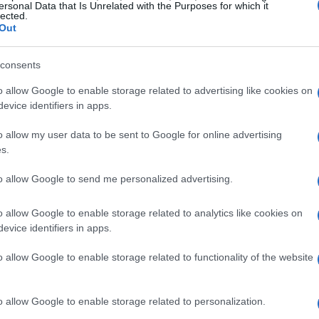
ersonal Data that Is Unrelated with the Purposes for which it
lected.
Out
 è progredita mentre Anderson era impegnato
consents
up
il giocatore ha ricevuto il via libera dalla
medica in Kansas e le ultime pratiche
o allow Google to enable storage related to advertising like cookies on
evice identifiers in apps.
lta che tornerà in Inghilterra. Questo
el progetto sportivo voluto dal nuovo
o allow my user data to be sent to Google for online advertising
s.
to allow Google to send me personalized advertising.
ronto storico
o allow Google to enable storage related to analytics like cookies on
evice identifiers in apps.
n come il britannico piú pagato di sempre,
a un trasferimento da £115m. Nel contesto
o allow Google to enable storage related to functionality of the website
lamente due spese estive superiori: gli
 e di Florian Wirtz per £116.5m, che restano
o allow Google to enable storage related to personalization.
nella passata estate. Questi numeri definiscono