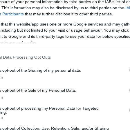
losure of your personal information by third parties on the IAB’s list of
116m, porta il centrocampista inglese, di 23
. This information may also be disclosed by us to third parties on the
IA
nico piú costoso della storia, sorpassando la
Participants
that may further disclose it to other third parties.
 nel summer of 2026.
 that this website/app uses one or more Google services and may gath
including but not limited to your visit or usage behaviour. You may click 
 to Google and its third-party tags to use your data for below specifi
ogle consent section.
l Data Processing Opt Outs
o opt-out of the Sharing of my personal data.
In
o opt-out of the Sale of my Personal Data.
In
to opt-out of processing my Personal Data for Targeted
ing.
In
o opt-out of Collection, Use, Retention, Sale, and/or Sharing