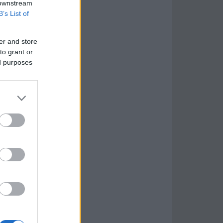
 downstream
B’s List of
er and store
to grant or
ed purposes