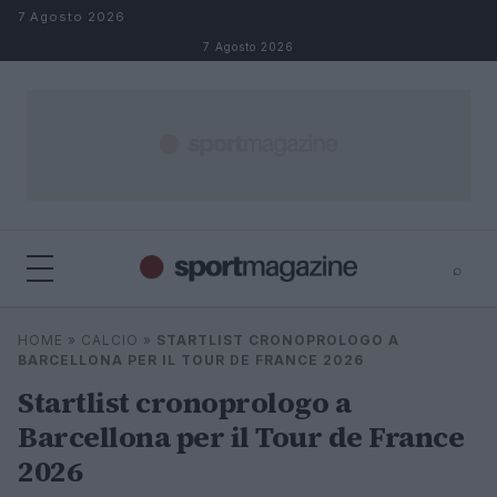
Salta al contenuto
7 Agosto 2026
7 Agosto 2026
⌕
⌕
×
HOME
»
CALCIO
»
STARTLIST CRONOPROLOGO A
Cerca
BARCELLONA PER IL TOUR DE FRANCE 2026
Startlist cronoprologo a
Barcellona per il Tour de France
2026