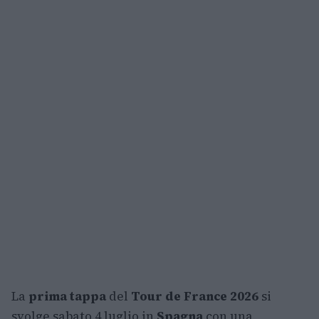
La
prima tappa
del
Tour de France 2026
si
svolge sabato 4 luglio in
Spagna
con una