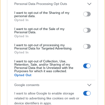
tecnici dal primo box di un circuito toscano e
Please note that this website/app uses one or more Google
Personal Data Processing Opt Outs
da allora firma approfondimenti sui motori. In
services and may gather and store information including but
redazione sostiene un approccio metodico
not limited to your visit or usage behaviour. You may click to
I want to opt-out of the Sharing of my
alle prove su pista, cura il format 'tecnica e
personal data.
grant or deny consent to Google and its third-party tags to
Opted In
cronaca' e conserva i fogli di appunti del
use your data for below specified purposes in below Google
debutto tecnico in autodromo.
consent section.
I want to opt-out of the Sale of my
Personal Data.
Opted In
I want to opt-out of processing my
Personal Data for Targeted Advertising.
Opted In
I want to opt-out of Collection, Use,
Retention, Sale, and/or Sharing of my
Personal Data that Is Unrelated with the
Purposes for which it was collected.
Opted Out
Google consents
I want to allow Google to enable storage
related to advertising like cookies on web or
device identifiers in apps.