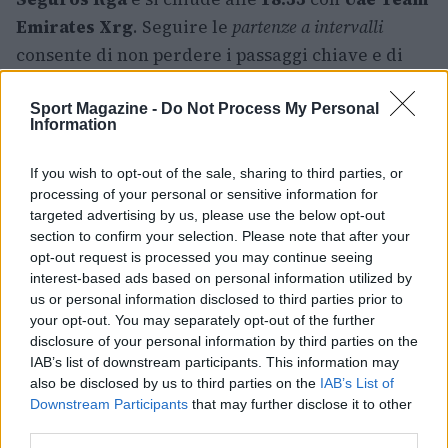
Emirates Xrg
. Seguire le
partenze a intervalli
consente di non perdere i passaggi chiave e di
confrontare le prestazioni alle stesse condizioni
di percorso.
Sport Magazine -
Do Not Process My Personal
Information
Infine, per gli appassionati di dati e analisi, il
If you wish to opt-out of the sale, sharing to third parties, or
cronoprologo offrirà spunti immediati sulle
processing of your personal or sensitive information for
condizioni dei team: differenze di secondi tra le
targeted advertising by us, please use the below opt-out
section to confirm your selection. Please note that after your
formazioni potrebbero anticipare le dinamiche
opt-out request is processed you may continue seeing
di una corsa lunga e complessa come il
Tour de
interest-based ads based on personal information utilized by
France 2026
.
us or personal information disclosed to third parties prior to
your opt-out. You may separately opt-out of the further
disclosure of your personal information by third parties on the
IAB’s list of downstream participants. This information may
AUTORE
also be disclosed by us to third parties on the
IAB’s List of
Francesca Lombardi
Downstream Participants
that may further disclose it to other
third parties.
Francesca Lombardi, fiorentina, prese appunti