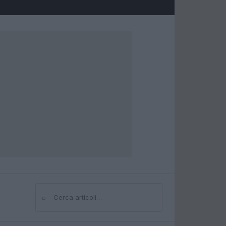
⌕
Cerca