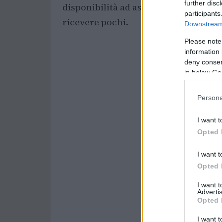
further disc
disponibilità ad ascoltare, pur affe
participants
ricevere pochi.
Downstream 
Please note
information 
deny consent
in below Go
Persona
I want t
Opted 
I want t
Opted 
I want 
Advertis
Opted 
I want t