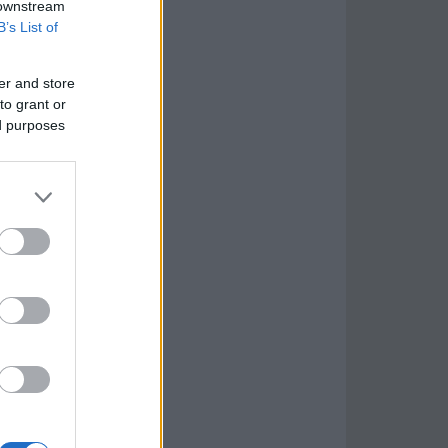
 downstream
B’s List of
er and store
to grant or
ed purposes