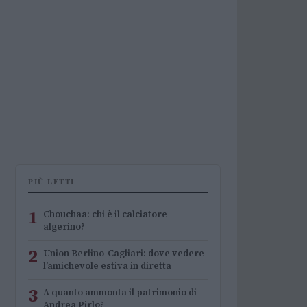
PIÙ LETTI
1
Chouchaa: chi è il calciatore
algerino?
2
Union Berlino-Cagliari: dove vedere
l’amichevole estiva in diretta
3
A quanto ammonta il patrimonio di
Andrea Pirlo?