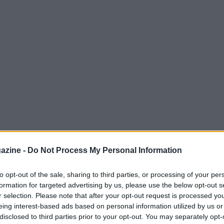
azine -
Do Not Process My Personal Information
 ct
Carlo Ancelotti
ha affrontato le
to opt-out of the sale, sharing to third parties, or processing of your per
ro il Giappone, rispondendo con chiarezza su
formation for targeted advertising by us, please use the below opt-out s
r selection. Please note that after your opt-out request is processed y
rni alla squadra. Il tecnico ha ribadito più
eing interest-based ads based on personal information utilized by us or
zza del ruolo dell’allenatore e la propria
disclosed to third parties prior to your opt-out. You may separately opt-