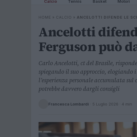
Calcio
Tennis
Basket
Motori
HOME
»
CALCIO
»
ANCELOTTI DIFENDE LE SC
Ancelotti difende
Ferguson può da
Carlo Ancelotti, ct del Brasile, risponde 
spiegando il suo approccio, elogiando
l’esperienza personale accumulata sul 
potrebbe davvero dargli consigli
Francesca Lombardi
·
5 Luglio 2026
· 4 min