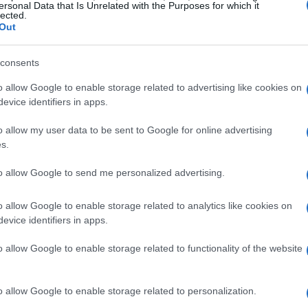
ersonal Data that Is Unrelated with the Purposes for which it
lected.
e e ruolo dell’allenatore
Out
l merito appartiene ai giocatori mentre
consents
gile: «Il merito è dei giocatori e la colpa
o allow Google to enable storage related to advertising like cookies on
icordando come ogni singola decisione venga
evice identifiers in apps.
giudicata. Secondo il ct, critiche sulla
o allow my user data to be sent to Google for online advertising
troversa sostituzione di
Casemiro
o
s.
nella normale dialettica sportiva, ma
to allow Google to send me personalized advertising.
n equilibrio prudente e misurato.
o allow Google to enable storage related to analytics like cookies on
entrale
evice identifiers in apps.
petenza calcistica, Ancelotti ha richiamato il
o allow Google to enable storage related to functionality of the website
ltre
1.400 partite
un bagaglio che — pur non
— rappresenta per lui una solida base. Ha citato
o allow Google to enable storage related to personalization.
anta un numero maggiore di incontri