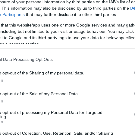
losure of your personal information by third parties on the IAB’s list of
. This information may also be disclosed by us to third parties on the
IA
Participants
that may further disclose it to other third parties.
 that this website/app uses one or more Google services and may gath
including but not limited to your visit or usage behaviour. You may click 
 to Google and its third-party tags to use your data for below specifi
ogle consent section.
l Data Processing Opt Outs
o opt-out of the Sharing of my personal data.
In
o opt-out of the Sale of my Personal Data.
In
n avverrà a gennaio: “Sto puntando a
to opt-out of processing my Personal Data for Targeted
ing.
inuato -. Ancelotti e Mourinho? Ci sono
In
 insieme al Real Madrid non abbiamo mai
o opt-out of Collection, Use, Retention, Sale, and/or Sharing