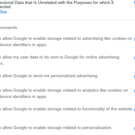
ersonal Data that Is Unrelated with the Purposes for which it
lected.
Out
ore ha voluto puntualizzare: “Quando andrò
si mi ricordino come un grande giocatore. La
consents
rlo, non sono arrabbiato, capisco il suo modo
o allow Google to enable storage related to advertising like cookies on
evice identifiers in apps.
o allow my user data to be sent to Google for online advertising
s.
to allow Google to send me personalized advertising.
zine
o allow Google to enable storage related to analytics like cookies on
evice identifiers in apps.
o allow Google to enable storage related to functionality of the website
o allow Google to enable storage related to personalization.