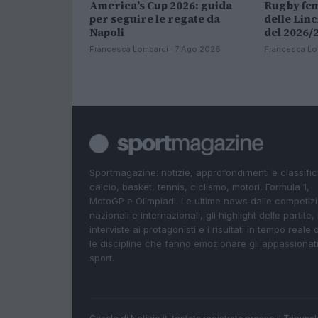
America’s Cup 2026: guida
Rugby fem
per seguire le regate da
delle Linc
Napoli
del 2026/
Francesca Lombardi · 7 Ago 2026
Francesca Lo
Sportmagazine: notizie, approfondimenti e classifi
calcio, basket, tennis, ciclismo, motori, Formula 1,
MotoGP e Olimpiadi. Le ultime news dalle competizi
nazionali e internazionali, gli highlight delle partite, 
interviste ai protagonisti e i risultati in tempo reale d
le discipline che fanno emozionare gli appassionati
sport.