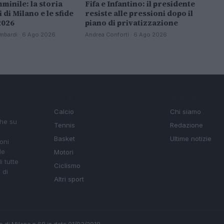
minile: la storia
Fifa e Infantino: il presidente
i di Milano e le sfide
resiste alle pressioni dopo il
2026
piano di privatizzazione
mbardi · 6 Ago 2026
Andrea Conforti · 6 Ago 2026
SEZIONI
MAGAZINE
Calcio
Chi siamo
che su
Tennis
Redazione
Basket
Ultime notizie
oni
le
Motori
i tutte
Ciclismo
 di
Altri sport