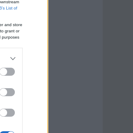
 downstream
B’s List of
er and store
to grant or
ed purposes