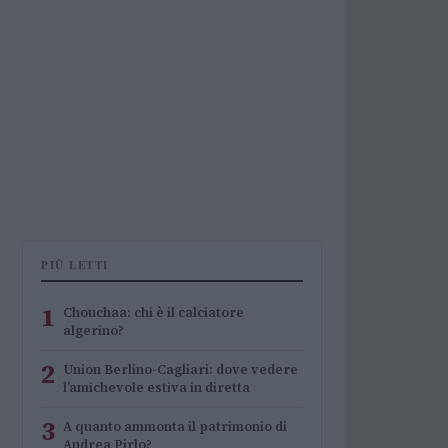
PIÙ LETTI
1
Chouchaa: chi è il calciatore
algerino?
2
Union Berlino-Cagliari: dove vedere
l’amichevole estiva in diretta
3
A quanto ammonta il patrimonio di
Andrea Pirlo?