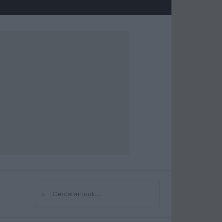
⌕
Cerca