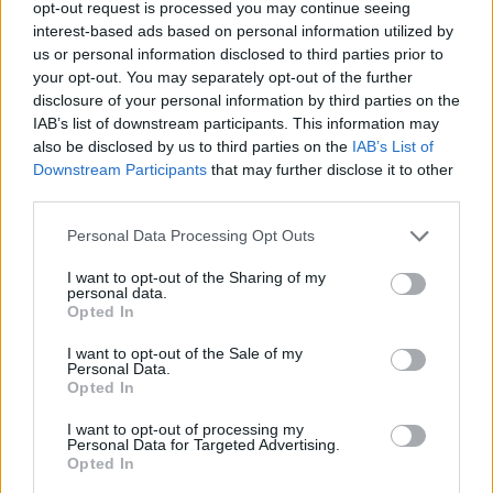
opt-out request is processed you may continue seeing
alle prove su pista, cura il format 'tecnica e
interest-based ads based on personal information utilized by
cronaca' e conserva i fogli di appunti del
us or personal information disclosed to third parties prior to
debutto tecnico in autodromo.
your opt-out. You may separately opt-out of the further
disclosure of your personal information by third parties on the
IAB’s list of downstream participants. This information may
also be disclosed by us to third parties on the
IAB’s List of
Downstream Participants
that may further disclose it to other
third parties.
Please note that this website/app uses one or more Google
Personal Data Processing Opt Outs
services and may gather and store information including but
not limited to your visit or usage behaviour. You may click to
I want to opt-out of the Sharing of my
personal data.
grant or deny consent to Google and its third-party tags to
Opted In
use your data for below specified purposes in below Google
consent section.
I want to opt-out of the Sale of my
Personal Data.
Opted In
I want to opt-out of processing my
Personal Data for Targeted Advertising.
Opted In