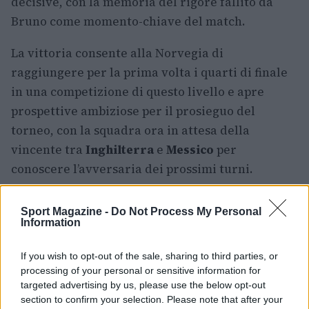
decisive, con la memoria del rigore fallito da
Bruno come momento-chiave del match.
La vittoria consente alla Norvegia di
raggiungere per la prima volta i quarti di finale
in una competizione di questo livello e apre
prospettive ambiziose per il prosieguo del
torneo, con la squadra ora in attesa della
vincente tra
Inghilterra
e
Messico
per
conoscere l’avversaria dei prossimi turni.
Sport Magazine -
Do Not Process My Personal
Information
AUTORE
Francesca Lombardi
If you wish to opt-out of the sale, sharing to third parties, or
Francesca Lombardi, fiorentina, prese appunti
processing of your personal or sensitive information for
tecnici dal primo box di un circuito toscano e
targeted advertising by us, please use the below opt-out
da allora firma approfondimenti sui motori. In
section to confirm your selection. Please note that after your
redazione sostiene un approccio metodico