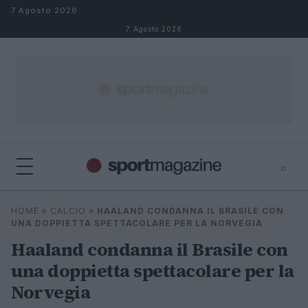
Salta al contenuto
7 Agosto 2026
7 Agosto 2026
⌕
⌕
×
HOME
»
CALCIO
»
HAALAND CONDANNA IL BRASILE CON
Cerca
UNA DOPPIETTA SPETTACOLARE PER LA NORVEGIA
Haaland condanna il Brasile con
una doppietta spettacolare per la
Norvegia