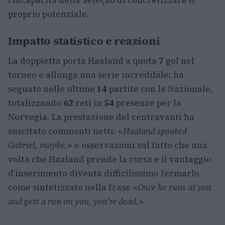
l’incapacità della Seleção di concretizzare il
proprio potenziale.
Impatto statistico e reazioni
La doppietta porta Haaland a quota
7
gol nel
torneo e allunga una serie incredibile: ha
segnato nelle ultime
14
partite con la Nazionale,
totalizzando
62
reti in
54
presenze per la
Norvegia. La prestazione del centravanti ha
suscitato commenti netti: «
Haaland spooked
Gabriel, maybe.
» e osservazioni sul fatto che una
volta che Haaland prende la corsa e il vantaggio
d’inserimento diventa difficilissimo fermarlo
come sintetizzato nella frase «
Once he runs at you
and gets a run on you, you’re dead.
»