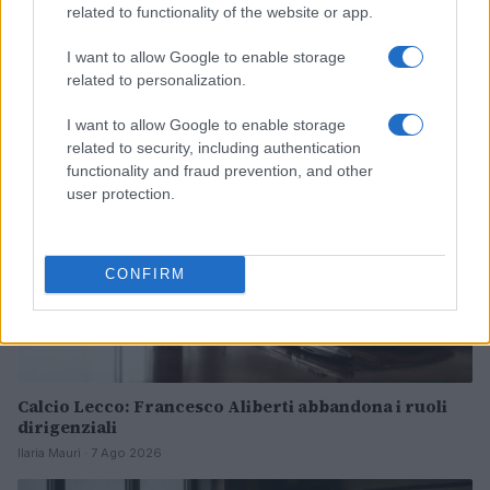
Venezia FC: il calendario e i dettagli della tournée
related to functionality of the website or app.
francese
Andrea Conforti · 7 Ago 2026
I want to allow Google to enable storage
related to personalization.
CALCIO
I want to allow Google to enable storage
related to security, including authentication
functionality and fraud prevention, and other
user protection.
CONFIRM
Calcio Lecco: Francesco Aliberti abbandona i ruoli
dirigenziali
Ilaria Mauri · 7 Ago 2026