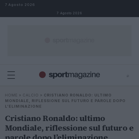
Salta al contenuto
7 Agosto 2026
7 Agosto 2026
⌕
⌕
×
HOME
»
CALCIO
»
CRISTIANO RONALDO: ULTIMO
Cerca
MONDIALE, RIFLESSIONE SUL FUTURO E PAROLE DOPO
L’ELIMINAZIONE
Cristiano Ronaldo: ultimo
Mondiale, riflessione sul futuro e
parole dopo l’eliminazione