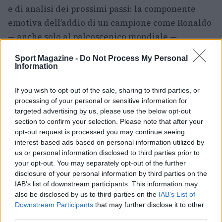
e di analisi dei prossimi passi: la componente
emotiva dell’addio di un campione come Ronaldo
— anche solo al palcoscenico mondiale —
richiederà scelte meditate e una gestione
Sport Magazine -
Do Not Process My Personal
attenta del gruppo.
Information
In ogni caso, le parole del capitano lasciano
If you wish to opt-out of the sale, sharing to third parties, or
trasparire un messaggio di fiducia personale: la
processing of your personal or sensitive information for
targeted advertising by us, please use the below opt-out
sua uscita dai Mondiali è accompagnata dalla
section to confirm your selection. Please note that after your
certezza di aver dato il massimo e di non avere
opt-out request is processed you may continue seeing
rimpianti immediati, mentre lascerà spazio al
interest-based ads based on personal information utilized by
us or personal information disclosed to third parties prior to
tempo per decidere cosa verrà dopo.
your opt-out. You may separately opt-out of the further
disclosure of your personal information by third parties on the
IAB’s list of downstream participants. This information may
also be disclosed by us to third parties on the
IAB’s List of
AUTORE
Downstream Participants
that may further disclose it to other
Ilaria Mauri
third parties.