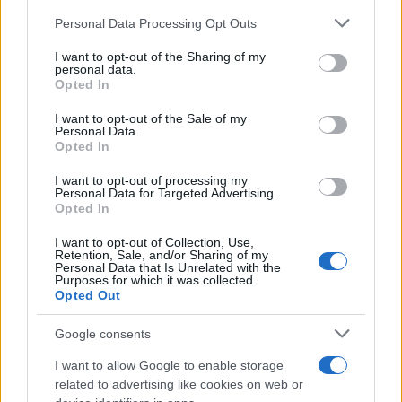
Ilaria Mauri, bolognese, decise di seguire il
Please note that this website/app uses one or more Google
giornalismo sportivo dopo una notte al
Personal Data Processing Opt Outs
services and may gather and store information including but
Dall'Ara durante una partita decisiva: oggi
not limited to your visit or usage behaviour. You may click to
I want to opt-out of the Sharing of my
coordina le pagine di competizioni e
personal data.
grant or deny consent to Google and its third-party tags to
commenti. In redazione predilige reportage
Opted In
use your data for below specified purposes in below Google
sul campo e conserva il biglietto di quella
consent section.
partita come prova della svolta.
I want to opt-out of the Sale of my
Personal Data.
Opted In
I want to opt-out of processing my
Personal Data for Targeted Advertising.
Opted In
I want to opt-out of Collection, Use,
Retention, Sale, and/or Sharing of my
Personal Data that Is Unrelated with the
Purposes for which it was collected.
Opted Out
Google consents
I want to allow Google to enable storage
related to advertising like cookies on web or