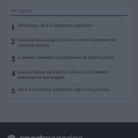
PIÙ LETTI
1
Chouchaa: chi è il calciatore algerino?
2
Union Berlino-Cagliari: dove vedere l’amichevole
estiva in diretta
3
A quanto ammonta il patrimonio di Andrea Pirlo?
4
Lazio e Milan: tutti gli ex calciatori che hanno
indossato le due maglie
5
Chi è Sara Gama: fidanzato, figli e vita privata