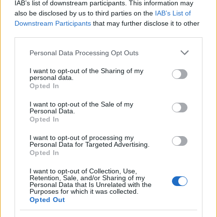
IAB’s list of downstream participants. This information may
also be disclosed by us to third parties on the
IAB’s List of
Downstream Participants
that may further disclose it to other
third parties.
Please note that this website/app uses one or more Google
Personal Data Processing Opt Outs
services and may gather and store information including but
not limited to your visit or usage behaviour. You may click to
I want to opt-out of the Sharing of my
personal data.
grant or deny consent to Google and its third-party tags to
Opted In
use your data for below specified purposes in below Google
consent section.
I want to opt-out of the Sale of my
Personal Data.
Opted In
I want to opt-out of processing my
Personal Data for Targeted Advertising.
Opted In
Continua a leggere
I want to opt-out of Collection, Use,
Retention, Sale, and/or Sharing of my
Personal Data that Is Unrelated with the
NOTIZIE
Purposes for which it was collected.
Opted Out