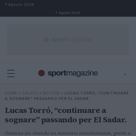
Salta al contenuto
7 Agosto 2026
7 Agosto 2026
⌕
⌕
×
HOME
»
CALCIO
»
NOTIZIE
»
LUCAS TORRÓ, “CONTINUARE
Cerca
A SOGNARE” PASSANDO PER EL SADAR
Lucas Torró, “continuare a
sognare” passando per El Sadar.
Osasuna sta vivendo un momento entusiasmante, grazie a