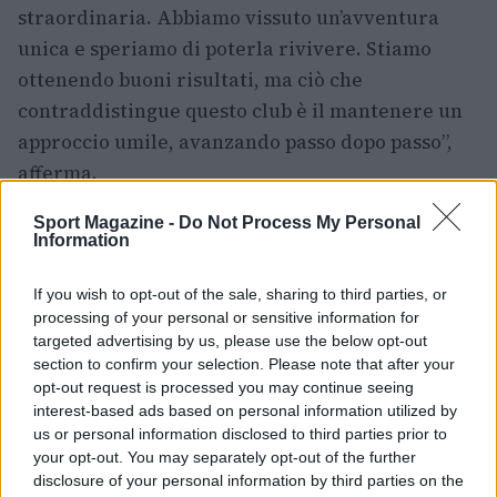
straordinaria. Abbiamo vissuto un’avventura
unica e speriamo di poterla rivivere. Stiamo
ottenendo buoni risultati, ma ciò che
contraddistingue questo club è il mantenere un
approccio umile, avanzando passo dopo passo”,
afferma.
Sport Magazine -
Do Not Process My Personal
Information
AUTORE
Redazione Sport Magazine
If you wish to opt-out of the sale, sharing to third parties, or
processing of your personal or sensitive information for
targeted advertising by us, please use the below opt-out
section to confirm your selection. Please note that after your
opt-out request is processed you may continue seeing
interest-based ads based on personal information utilized by
us or personal information disclosed to third parties prior to
your opt-out. You may separately opt-out of the further
disclosure of your personal information by third parties on the