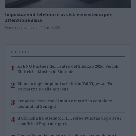
Impostazioni telefono e avvisi: ecosistema per
attenzione sana
Francesca Lombardi · 1 Ago 2026
PIÙ LETTI
1
XPENG Partner del Teatro del Silenzio 2026: Veicoli
Elettrici e Musica in Sinfonia
2
Rilancio degli impianti sciistici in Val Vigezzo, Val
Formazza e Valle Antrona
3
Scoperte carcasse di moto e motori in container
destinati al Senegal
4
Il Córdoba ha ottenuto il II Trofeo Puertas dopo aver
sconfitto il Rayo ai rigori.
Nuova Zelanda: ondata di freddo eccezionale porta