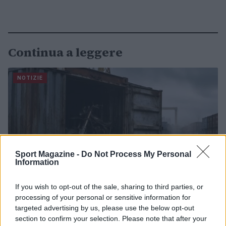
Continua a leggere
NOTIZIE
Sport Magazine -
Do Not Process My Personal
Information
If you wish to opt-out of the sale, sharing to third parties, or
processing of your personal or sensitive information for
targeted advertising by us, please use the below opt-out
Scoperte carcasse di moto e motori in container
section to confirm your selection. Please note that after your