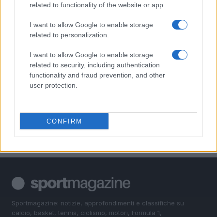
Elettrici e Musica in Sinfonia
related to functionality of the website or app.
2
Rilancio degli impianti sciistici in Val Vigezzo, Val
I want to allow Google to enable storage
Formazza e Valle Antrona
related to personalization.
3
Scoperte carcasse di moto e motori in container
I want to allow Google to enable storage
destinati al Senegal
related to security, including authentication
functionality and fraud prevention, and other
4
Muniain brilla in maglia blu e granata.
user protection.
5
Il Córdoba ha ottenuto il II Trofeo Puertas dopo aver
sconfitto il Rayo ai rigori.
CONFIRM
Sportmagazine: notizie, approfondimenti e classifiche su
calcio, basket, tennis, ciclismo, motori, Formula 1,