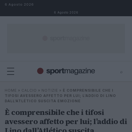
Salta al contenuto
6 Agosto 2026
6 Agosto 2026
⌕
⌕
×
HOME
»
CALCIO
»
NOTIZIE
»
È COMPRENSIBILE CHE I
Cerca
TIFOSI AVESSERO AFFETTO PER LUI; L’ADDIO DI LINO
DALL’ATLÉTICO SUSCITA EMOZIONE
È comprensibile che i tifosi
avessero affetto per lui; l’addio di
Lino dall’Atlético suscita