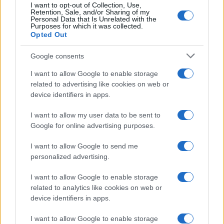
I want to opt-out of Collection, Use,
Retention, Sale, and/or Sharing of my
Personal Data that Is Unrelated with the
Purposes for which it was collected.
Opted Out
Google consents
I want to allow Google to enable storage
related to advertising like cookies on web or
device identifiers in apps.
I want to allow my user data to be sent to
Google for online advertising purposes.
Impostazioni telefono e avvisi: ecosistema per
attenzione sana
I want to allow Google to send me
Francesca Lombardi · 1 Ago 2026
personalized advertising.
I want to allow Google to enable storage
related to analytics like cookies on web or
PIÙ LETTI
device identifiers in apps.
1
I want to allow Google to enable storage
XPENG Partner del Teatro del Silenzio 2026: Veicoli