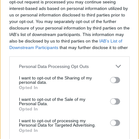
destinati al Senegal
opt-out request is processed you may continue seeing
interest-based ads based on personal information utilized by
Ilaria Mauri · 4 Ago 2026
us or personal information disclosed to third parties prior to
your opt-out. You may separately opt-out of the further
NOTIZIE
disclosure of your personal information by third parties on the
IAB’s list of downstream participants. This information may
also be disclosed by us to third parties on the
IAB’s List of
Downstream Participants
that may further disclose it to other
third parties.
Please note that this website/app uses one or more Google
Personal Data Processing Opt Outs
services and may gather and store information including but
not limited to your visit or usage behaviour. You may click to
I want to opt-out of the Sharing of my
personal data.
grant or deny consent to Google and its third-party tags to
Opted In
use your data for below specified purposes in below Google
consent section.
I want to opt-out of the Sale of my
Personal Data.
Nuova Zelanda: ondata di freddo eccezionale porta
Opted In
neve a bassa quota
I want to opt-out of processing my
Francesca Lombardi · 4 Ago 2026
Personal Data for Targeted Advertising.
Opted In
NOTIZIE