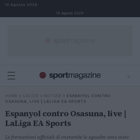
Salta al contenuto
10 Agosto 2026
10 Agosto 2026
⌕
⌕
×
HOME
»
CALCIO
»
NOTIZIE
»
ESPANYOL CONTRO
Cerca
OSASUNA, LIVE | LALIGA EA SPORTS
Espanyol contro Osasuna, live |
LaLiga EA Sports
Le formazioni ufficiali di entrambe le squadre sono state