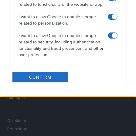
related to functionality of the website or app.
MotoGP e Olimpiadi. Le ultime news dalle competizioni
nazionali e internazionali, gli highlight delle partite, le
I want to allow Google to enable storage
interviste ai protagonisti e i risultati in tempo reale di tutte
related to personalization.
le discipline che fanno emozionare gli appassionati di
sport.
I want to allow Google to enable storage
related to security, including authentication
SEZIONI
functionality and fraud prevention, and other
user protection.
Calcio
Tennis
Basket
CONFIRM
Motori
Ciclismo
Altri sport
MAGAZINE
Chi siamo
Redazione