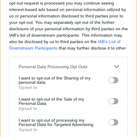
opt-out request is processed you may continue seeing
interest-based ads based on personal information utilized by
us or personal information disclosed to third parties prior to
your opt-out. You may separately opt-out of the further
disclosure of your personal information by third parties on the
IAB’s list of downstream participants. This information may
also be disclosed by us to third parties on the
IAB’s List of
Downstream Participants
that may further disclose it to other
third parties.
Please note that this website/app uses one or more Google
Personal Data Processing Opt Outs
services and may gather and store information including but
not limited to your visit or usage behaviour. You may click to
I want to opt-out of the Sharing of my
Nuova Zelanda: ondata di freddo eccezionale porta
personal data.
grant or deny consent to Google and its third-party tags to
neve a bassa quota
Opted In
use your data for below specified purposes in below Google
Francesca Lombardi · 4 Ago 2026
consent section.
I want to opt-out of the Sale of my
Personal Data.
Opted In
PIÙ LETTI
I want to opt-out of processing my
Personal Data for Targeted Advertising.
Opted In
1
XPENG Partner del Teatro del Silenzio 2026: Veicoli