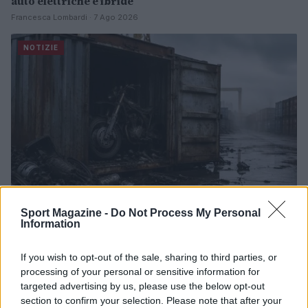
auto elettriche e ibride
Francesca Lombardi · 7 Ago 2026
NOTIZIE
Sport Magazine -
Do Not Process My Personal
Information
Scoperte carcasse di moto e motori in container
destinati al Senegal
If you wish to opt-out of the sale, sharing to third parties, or
Ilaria Mauri · 4 Ago 2026
processing of your personal or sensitive information for
targeted advertising by us, please use the below opt-out
NOTIZIE
section to confirm your selection. Please note that after your