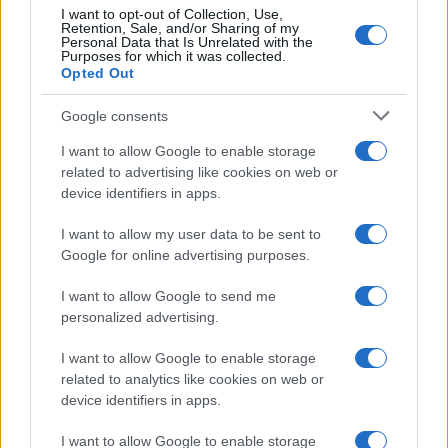
Elettrici e Musica in Sinfonia
I want to opt-out of Collection, Use,
Retention, Sale, and/or Sharing of my
2
Personal Data that Is Unrelated with the
Rilancio degli impianti sciistici in Val Vigezzo, Val
Purposes for which it was collected.
Formazza e Valle Antrona
Opted Out
3
Scoperte carcasse di moto e motori in container
Google consents
destinati al Senegal
I want to allow Google to enable storage
4
Nuova Zelanda: ondata di freddo eccezionale porta
related to advertising like cookies on web or
neve a bassa quota
device identifiers in apps.
5
Governo italiano insiste su neutralità tecnologica per
auto elettriche e ibride
I want to allow my user data to be sent to
Google for online advertising purposes.
I want to allow Google to send me
personalized advertising.
I want to allow Google to enable storage
related to analytics like cookies on web or
device identifiers in apps.
Sportmagazine: notizie, approfondimenti e classifiche su
I want to allow Google to enable storage
calcio, basket, tennis, ciclismo, motori, Formula 1,