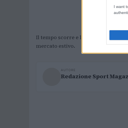
I want t
authenti
Il tempo scorre e l’epilogo di questo
mercato estivo.
AUTORE
Redazione Sport Maga