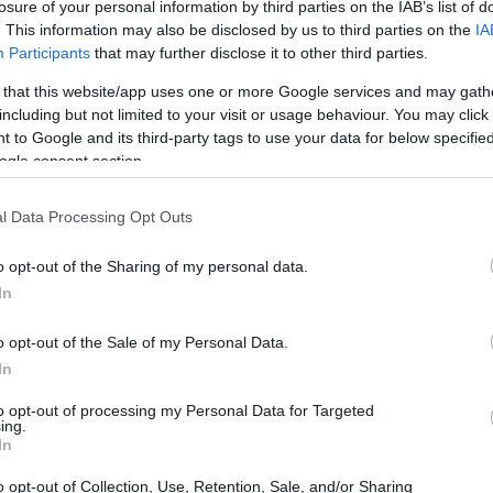
losure of your personal information by third parties on the IAB’s list of
dad sono in trattative per definire il prestito
. This information may also be disclosed by us to third parties on the
IA
Participants
that may further disclose it to other third parties.
presso chiaramente l’intenzione di tornare a
pzioni. Il progresso dell’operazione è lento e
 that this website/app uses one or more Google services and may gath
including but not limited to your visit or usage behaviour. You may click 
umentato la sua proposta di prestito a un
 to Google and its third-party tags to use your data for below specifi
 il club basco le condizioni economiche e la
ogle consent section.
un acquisto obbligatorio o facoltativo. La
l Data Processing Opt Outs
ola di acquisto sia obbligatoria, mentre il
solo un’opzione per ora. La necessità di
o opt-out of the Sharing of my personal data.
n si scontra con l’esigenza dei valencianisti di
In
 si preannunciano cruciali. In base alle ultime
o opt-out of the Sale of my Personal Data.
ai bocciata: il club catalano aveva mostrato
In
 ma il calciatore ha chiarito che la sua unica
to opt-out of processing my Personal Data for Targeted
 desiderio ha avuto un ruolo determinante
ing.
In
lità della Real Sociedad, che ora deve trovare
ssioni sono in corso e entrambe le parti
o opt-out of Collection, Use, Retention, Sale, and/or Sharing