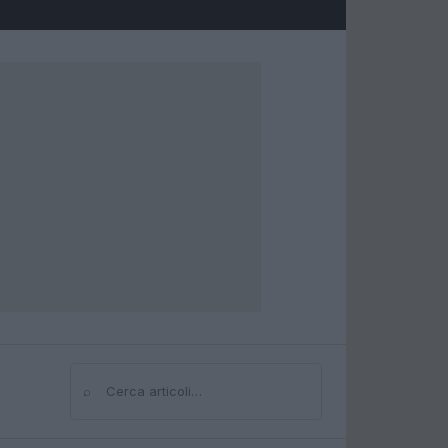
⌕
Cerca