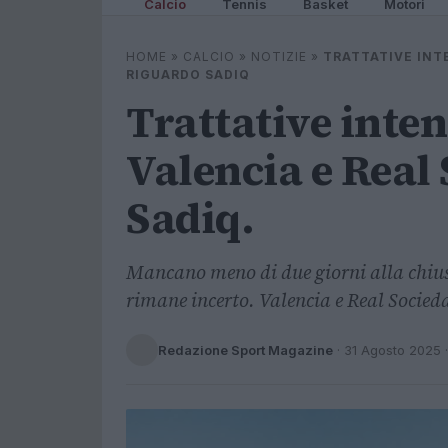
Calcio
Tennis
Basket
Motori
HOME
»
CALCIO
»
NOTIZIE
»
TRATTATIVE INT
RIGUARDO SADIQ
Trattative inten
Valencia e Real
Sadiq.
Mancano meno di due giorni alla chius
rimane incerto. Valencia e Real Socieda
Redazione Sport Magazine
·
31 Agosto 2025
·