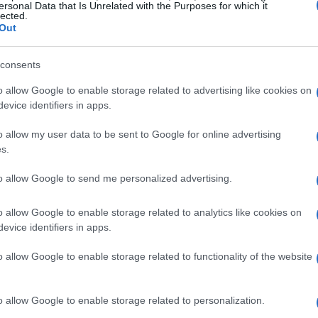
ersonal Data that Is Unrelated with the Purposes for which it
pevole dell’importanza di rafforzare il
lected.
Out
ssioni sui donostiarras, mentre allo stesso
nza di Sadiq sia definitiva, e non temporanea.
consents
 attesa e continua a esercitare pressione sulla
o allow Google to enable storage related to advertising like cookies on
ler tornare solo al Valencia.
evice identifiers in apps.
o allow my user data to be sent to Google for online advertising
s.
to allow Google to send me personalized advertising.
o allow Google to enable storage related to analytics like cookies on
evice identifiers in apps.
o allow Google to enable storage related to functionality of the website
o allow Google to enable storage related to personalization.