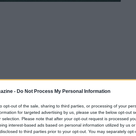
azine -
Do Not Process My Personal Information
to opt-out of the sale, sharing to third parties, or processing of your per
formation for targeted advertising by us, please use the below opt-out s
r selection. Please note that after your opt-out request is processed y
eing interest-based ads based on personal information utilized by us or
disclosed to third parties prior to your opt-out. You may separately opt-
usura del mercato e il futuro di Umar Sadiq