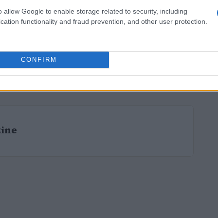
o allow Google to enable storage related to security, including
cation functionality and fraud prevention, and other user protection.
CONFIRM
 ritmo segnerà uno degli ultimi sviluppi del
zine