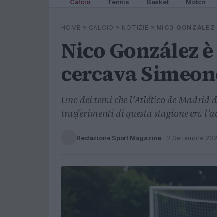
Calcio
Tennis
Basket
Motori
HOME
»
CALCIO
»
NOTIZIE
»
NICO GONZÁLEZ 
Nico González è 
cercava Simeon
Uno dei temi che l’Atlético de Madrid d
trasferimenti di questa stagione era l’a
Redazione Sport Magazine
·
2 Settembre 20