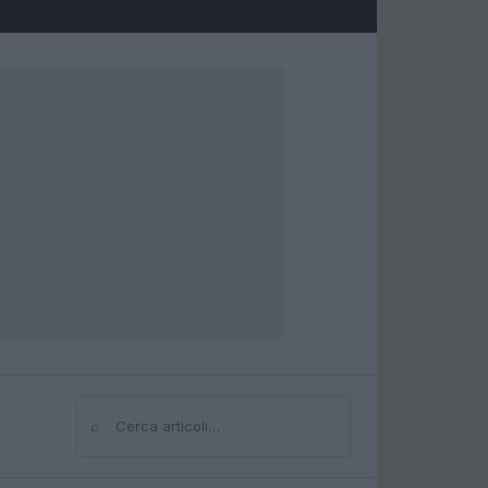
⌕
Cerca