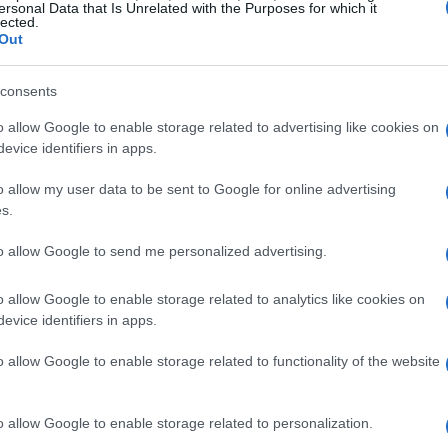
ersonal Data that Is Unrelated with the Purposes for which it
lected.
Out
consents
 minimizzare l’urgenza, evidenziando come
o allow Google to enable storage related to advertising like cookies on
evice identifiers in apps.
à simili, la situazione non poteva essere
ciatori con le caratteristiche di un
o allow my user data to be sent to Google for online advertising
ián. Inoltre, abbiamo molti interpreti
s.
Julián e Giacomo, che offrono diverse
to allow Google to send me personalized advertising.
 dell’inizio del campionato. Tuttavia, come è
n una gara contro l’Elche, per esempio, dove gli
o allow Google to enable storage related to analytics like cookies on
evice identifiers in apps.
ifesa bassa nella seconda metà, l’Atlético ha
grado di superare i difensori e creare
o allow Google to enable storage related to functionality of the website
o si sono rivelati inefficaci, con solo quattro
 In questo contesto, unitamente ai risultati
o allow Google to enable storage related to personalization.