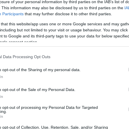
losure of your personal information by third parties on the IAB’s list of
o lui uno dei pochi dribblatori puri nella
. This information may also be disclosed by us to third parties on the
IA
siliano, la necessità è diventata ancora più
Participants
that may further disclose it to other third parties.
strategia prevedeva di avere due dribblatori,
 that this website/app uses one or more Google services and may gath
ande squadra che aspiri a conquistare trofei.
including but not limited to your visit or usage behaviour. You may click 
 to Google and its third-party tags to use your data for below specifi
meone si è trovato privo di questa opzione.
ogle consent section.
l Data Processing Opt Outs
o opt-out of the Sharing of my personal data.
In
o opt-out of the Sale of my Personal Data.
In
to opt-out of processing my Personal Data for Targeted
ing.
In
o opt-out of Collection, Use, Retention, Sale, and/or Sharing