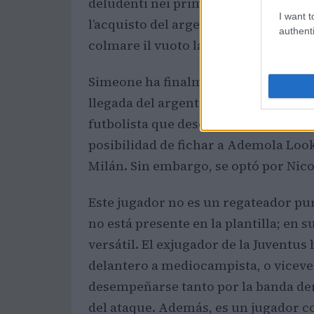
deludenti nei primi tre turni di camp
I want t
l’acquisto del argentino Nico Gonzále
authenti
colmare il vuoto lasciato.
Simeone ha finalmente conseguido i
llegada del argentino. Lo primero qu
futbolista que deseaba, ya que en los
posibilidad de fichar a Ademola Look
Milán. Sin embargo, se optó por Nic
Este jugador no es un regateador puro
no está presente en la plantilla; en 
versátil. El exjugador de la Juventus
delantero a mediocampista, o vicever
desempeñarse tanto por la banda der
del ataque. Además, es un jugador 