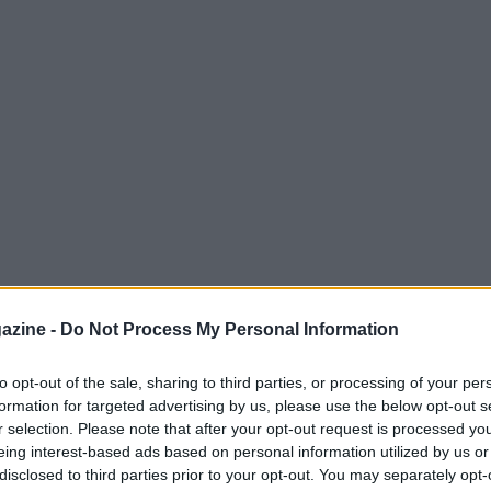
azine -
Do Not Process My Personal Information
to opt-out of the sale, sharing to third parties, or processing of your per
formation for targeted advertising by us, please use the below opt-out s
 doveva affrontare in vista del mercato di
r selection. Please note that after your opt-out request is processed y
l’acquisto di un calciatore capace di dare
eing interest-based ads based on personal information utilized by us or
genza si era già manifestata prima che Samuel
disclosed to third parties prior to your opt-out. You may separately opt-