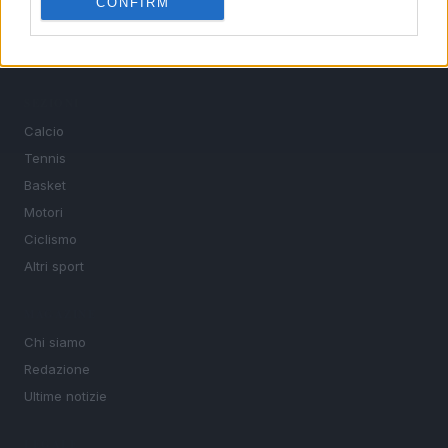
CONFIRM
interviste ai protagonisti e i risultati in tempo reale di tutte
le discipline che fanno emozionare gli appassionati di
sport.
SEZIONI
Calcio
Tennis
Basket
Motori
Ciclismo
Altri sport
MAGAZINE
Chi siamo
Redazione
Ultime notizie
LEGALE