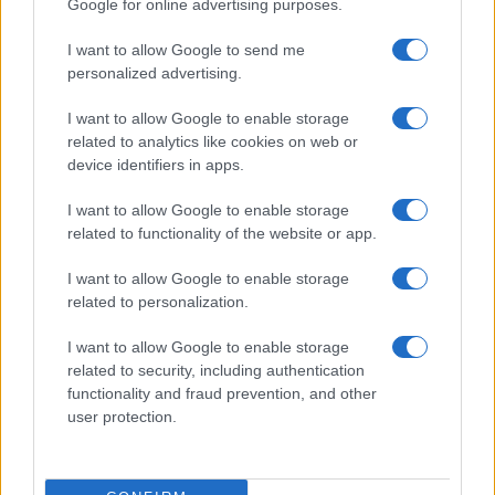
Google for online advertising purposes.
Formazza e Valle Antrona
3
I want to allow Google to send me
Scoperte carcasse di moto e motori in container
destinati al Senegal
personalized advertising.
4
Il Córdoba ha ottenuto il II Trofeo Puertas dopo aver
I want to allow Google to enable storage
sconfitto il Rayo ai rigori.
related to analytics like cookies on web or
device identifiers in apps.
5
Nuova Zelanda: ondata di freddo eccezionale porta
neve a bassa quota
I want to allow Google to enable storage
related to functionality of the website or app.
I want to allow Google to enable storage
related to personalization.
I want to allow Google to enable storage
related to security, including authentication
functionality and fraud prevention, and other
Sportmagazine: notizie, approfondimenti e classifiche su
user protection.
calcio, basket, tennis, ciclismo, motori, Formula 1,
MotoGP e Olimpiadi. Le ultime news dalle competizioni
nazionali e internazionali, gli highlight delle partite, le