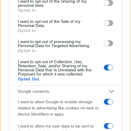
not limited to your visit or usage behaviour. You may click to
I want to opt-out of the Sharing of my
personal data.
grant or deny consent to Google and its third-party tags to
Opted In
use your data for below specified purposes in below Google
consent section.
I want to opt-out of the Sale of my
Personal Data.
Opted In
I want to opt-out of processing my
Personal Data for Targeted Advertising.
Opted In
Impostazioni telefono e avvisi: ecosistema per
I want to opt-out of Collection, Use,
Retention, Sale, and/or Sharing of my
attenzione sana
Personal Data that Is Unrelated with the
Purposes for which it was collected.
Francesca Lombardi · 1 Ago 2026
Opted Out
Google consents
PIÙ LETTI
I want to allow Google to enable storage
related to advertising like cookies on web or
1
XPENG Partner del Teatro del Silenzio 2026: Veicoli
device identifiers in apps.
Elettrici e Musica in Sinfonia
I want to allow my user data to be sent to
2
Rilancio degli impianti sciistici in Val Vigezzo, Val