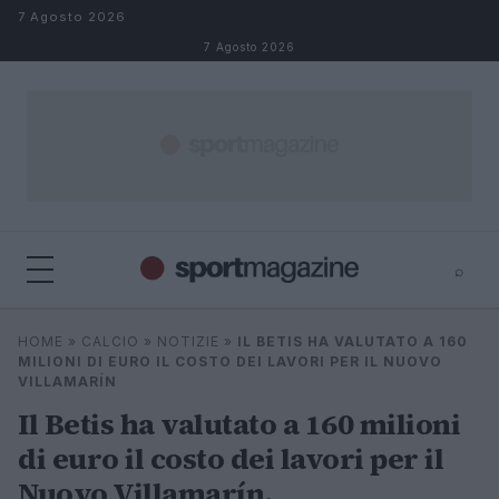
Salta al contenuto
7 Agosto 2026
7 Agosto 2026
⌕
⌕
×
HOME
»
CALCIO
»
NOTIZIE
»
IL BETIS HA VALUTATO A 160
Cerca
MILIONI DI EURO IL COSTO DEI LAVORI PER IL NUOVO
VILLAMARÍN
Il Betis ha valutato a 160 milioni
di euro il costo dei lavori per il
Nuovo Villamarín.