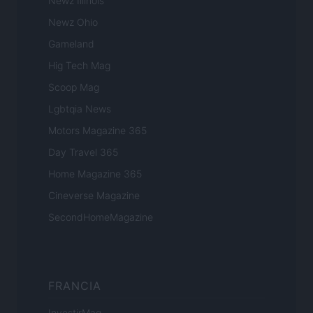
Newz Illinois
Newz Ohio
Gameland
Hig Tech Mag
Scoop Mag
Lgbtqia News
Motors Magazine 365
Day Travel 365
Home Magazine 365
Cineverse Magazine
SecondHomeMagazine
FRANCIA
InvestirMag