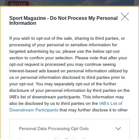
NOTIZIE
Sport Magazine -
Do Not Process My Personal
Information
If you wish to opt-out of the sale, sharing to third parties, or
processing of your personal or sensitive information for
targeted advertising by us, please use the below opt-out
section to confirm your selection. Please note that after your
opt-out request is processed you may continue seeing
interest-based ads based on personal information utilized by
us or personal information disclosed to third parties prior to
your opt-out. You may separately opt-out of the further
Nuova Zelanda: ondata di freddo eccezionale porta
disclosure of your personal information by third parties on the
neve a bassa quota
IAB’s list of downstream participants. This information may
also be disclosed by us to third parties on the
IAB’s List of
Francesca Lombardi · 4 Ago 2026
Downstream Participants
that may further disclose it to other
third parties.
NOTIZIE
Please note that this website/app uses one or more Google
Personal Data Processing Opt Outs
services and may gather and store information including but