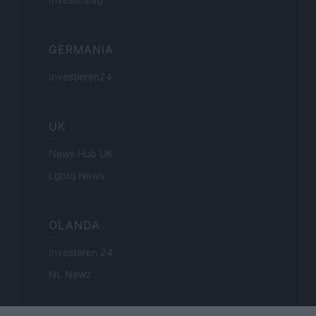
GERMANIA
Investieren24
UK
News Hub UK
Lgbtq News
OLANDA
Investeren 24
NL Newz