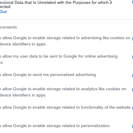
ersonal Data that Is Unrelated with the Purposes for which it
lected.
Out
consents
 di benvenuto (May 2026)
o allow Google to enable storage related to advertising like cookies on
 poter ottenere fino a
$1.000 in FanCash
evice identifiers in apps.
da
$100
ciascuno: questa è la versione
No Sweat
o allow my user data to be sent to Google for online advertising
FanCash
in caso di perdita. In alcuni stati la
s.
ruppo di giurisdizioni la promozione è un
to allow Google to send me personalized advertising.
tri mercati ricevono token per
zioni miste. È importante notare che queste
o allow Google to enable storage related to analytics like cookies on
evice identifiers in apps.
 possono essere diverse in base alla
e commerciali dell’operatore.
o allow Google to enable storage related to functionality of the website
r stato
o allow Google to enable storage related to personalization.