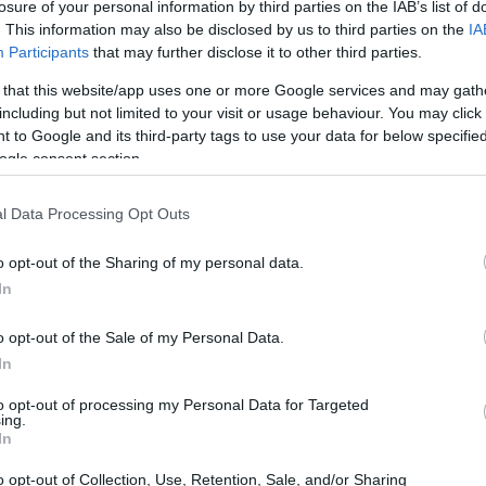
losure of your personal information by third parties on the IAB’s list of
in molti mercati la formula più diffusa è il
No
. This information may also be disclosed by us to third parties on the
IA
Participants
that may further disclose it to other third parties.
mentre in altri si trovano
Bet & Get
o token
e seguono riassumono le offerte attive e
 that this website/app uses one or more Google services and may gath
including but not limited to your visit or usage behaviour. You may click 
 valuta l’iscrizione.
 to Google and its third-party tags to use your data for below specifi
ogle consent section.
l Data Processing Opt Outs
o opt-out of the Sharing of my personal data.
In
o opt-out of the Sale of my Personal Data.
In
to opt-out of processing my Personal Data for Targeted
ing.
In
o opt-out of Collection, Use, Retention, Sale, and/or Sharing