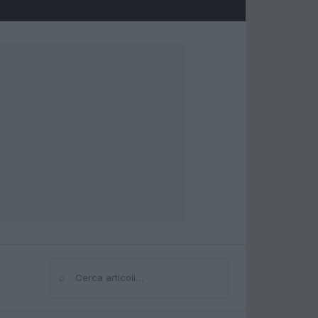
⌕
Cerca