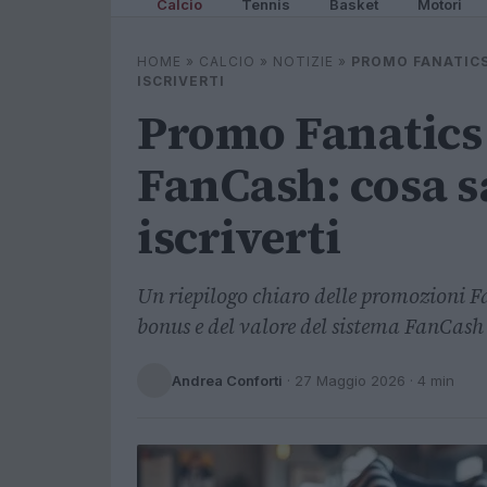
Calcio
Tennis
Basket
Motori
HOME
»
CALCIO
»
NOTIZIE
»
PROMO FANATICS
ISCRIVERTI
Promo Fanatics
FanCash: cosa s
iscriverti
Un riepilogo chiaro delle promozioni Fan
bonus e del valore del sistema FanCash 
Andrea Conforti
·
27 Maggio 2026
· 4 min