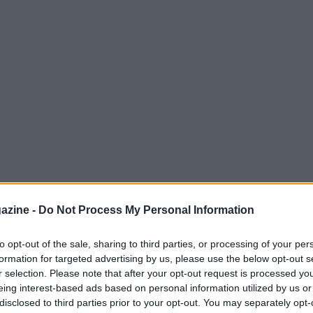
azine -
Do Not Process My Personal Information
 un’offerta ibrida tra scommesse e
to opt-out of the sale, sharing to third parties, or processing of your per
formation for targeted advertising by us, please use the below opt-out s
piattaforma mette al centro il
FanCash
, un
r selection. Please note that after your opt-out request is processed y
e convertito in crediti per scommesse o in
eing interest-based ads based on personal information utilized by us or
disclosed to third parties prior to your opt-out. You may separately opt-
zioni di benvenuto variano molto a seconda