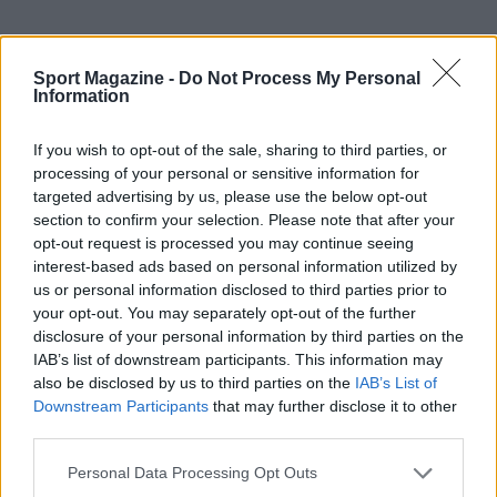
Sport Magazine -
Do Not Process My Personal
Information
If you wish to opt-out of the sale, sharing to third parties, or
processing of your personal or sensitive information for
targeted advertising by us, please use the below opt-out
section to confirm your selection. Please note that after your
opt-out request is processed you may continue seeing
interest-based ads based on personal information utilized by
us or personal information disclosed to third parties prior to
ESIC invita tutte le parti interessate a
your opt-out. You may separately opt-out of the further
disclosure of your personal information by third parties on the
partecipare alla consultazione o a inoltrare
IAB’s list of downstream participants. This information may
domande e osservazioni via email a
also be disclosed by us to third parties on the
IAB’s List of
info@esic.gg
. L’obiettivo dichiarato è realizzare
Downstream Participants
that may further disclose it to other
third parties.
uno
strumento pratico
che migliori la sostenibilità
dell’ecosistema degli esports promuovendo
Please note that this website/app uses one or more Google
Personal Data Processing Opt Outs
services and may gather and store information including but