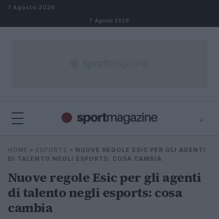
Salta al contenuto
7 Agosto 2026
7 Agosto 2026
⌕
⌕
×
HOME
»
ESPORTS
»
NUOVE REGOLE ESIC PER GLI AGENTI
Cerca
DI TALENTO NEGLI ESPORTS: COSA CAMBIA
Nuove regole Esic per gli agenti
di talento negli esports: cosa
cambia