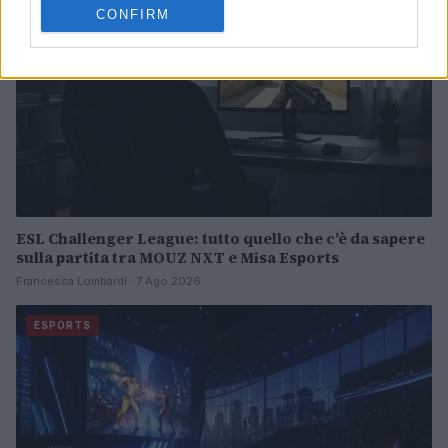
CONFIRM
ESL Challenger League: tutto quello che c’è da sapere
sulla partita tra MOUZ NXT e Misa Esports
Francesca Lombardi · 7 Ago 2026
ESPORTS