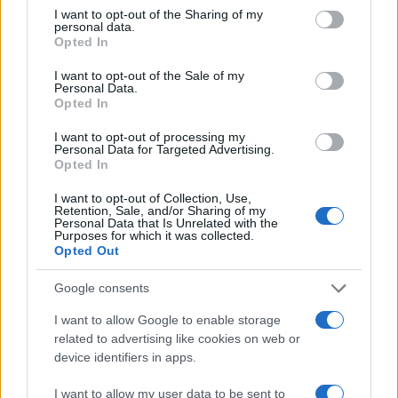
fiducia tra giocatori, agenti, organizzazioni e
not limited to your visit or usage behaviour. You may click to
I want to opt-out of the Sharing of my
partner commerciali.
personal data.
grant or deny consent to Google and its third-party tags to
Opted In
use your data for below specified purposes in below Google
consent section.
I want to opt-out of the Sale of my
Personal Data.
AUTORE
Opted In
Francesca Lombardi
I want to opt-out of processing my
Francesca Lombardi, fiorentina, prese appunti
Personal Data for Targeted Advertising.
tecnici dal primo box di un circuito toscano e
Opted In
da allora firma approfondimenti sui motori. In
I want to opt-out of Collection, Use,
redazione sostiene un approccio metodico
Retention, Sale, and/or Sharing of my
alle prove su pista, cura il format 'tecnica e
Personal Data that Is Unrelated with the
Purposes for which it was collected.
cronaca' e conserva i fogli di appunti del
Opted Out
debutto tecnico in autodromo.
Google consents
I want to allow Google to enable storage
related to advertising like cookies on web or
device identifiers in apps.
I want to allow my user data to be sent to