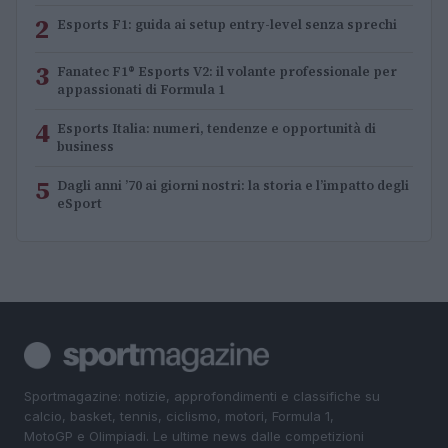
2
Esports F1: guida ai setup entry-level senza sprechi
3
Fanatec F1® Esports V2: il volante professionale per
appassionati di Formula 1
4
Esports Italia: numeri, tendenze e opportunità di
business
5
Dagli anni ’70 ai giorni nostri: la storia e l’impatto degli
eSport
Sportmagazine: notizie, approfondimenti e classifiche su
calcio, basket, tennis, ciclismo, motori, Formula 1,
MotoGP e Olimpiadi. Le ultime news dalle competizioni