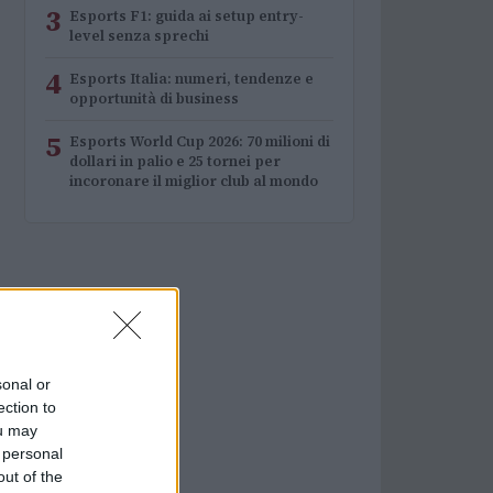
3
Esports F1: guida ai setup entry-
level senza sprechi
4
Esports Italia: numeri, tendenze e
opportunità di business
5
Esports World Cup 2026: 70 milioni di
dollari in palio e 25 tornei per
incoronare il miglior club al mondo
sonal or
ection to
ou may
 personal
out of the