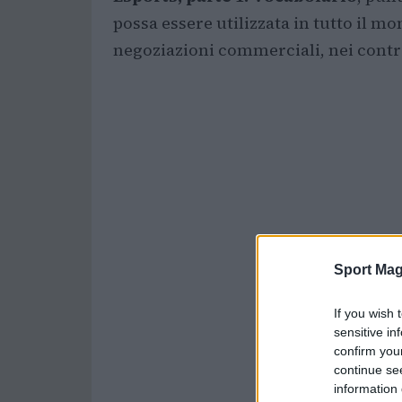
possa essere utilizzata in tutto il m
negoziazioni commerciali, nei contra
Sport Mag
If you wish 
sensitive in
confirm you
continue se
information 