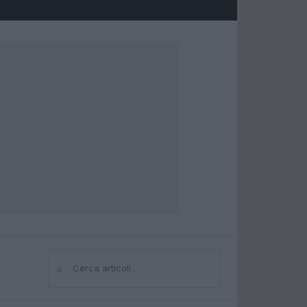
⌕
Cerca