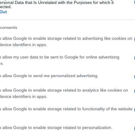
facilita il dialogo con comitati olimpici,
ersonal Data that Is Unrelated with the Purposes for which it
lected.
zionali che già riconoscono gli standard
Out
to.
consents
o allow Google to enable storage related to advertising like cookies on
evice identifiers in apps.
ttualistica tra publisher, organizzatori di
a definizioni precise: ad esempio, la
o allow my user data to be sent to Google for online advertising
s.
“evento promozionale” o tra “player” e
esto avrà ripercussioni pratiche su
to allow Google to send me personalized advertising.
sponsabilità, riducendo la necessità di
o allow Google to enable storage related to analytics like cookies on
’adozione dello standard potrà inoltre
evice identifiers in apps.
a formulazione di regolamenti dedicati agli
o allow Google to enable storage related to functionality of the website
ulturale.
o allow Google to enable storage related to personalization.