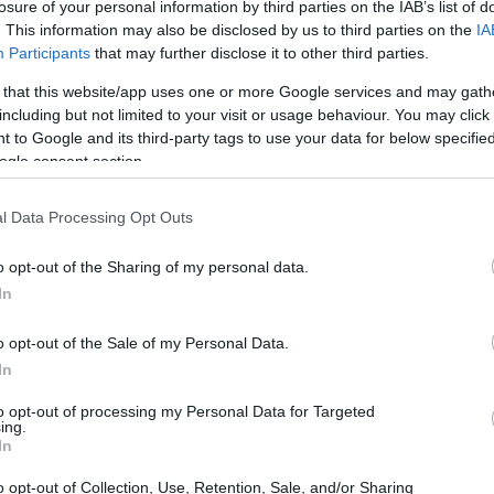
losure of your personal information by third parties on the IAB’s list of
. This information may also be disclosed by us to third parties on the
IA
pa di una serie: la dicitura “parte 1” indica
Participants
that may further disclose it to other third parties.
i dedicati a temi più complessi della pratica
 that this website/app uses one or more Google services and may gath
econdo i promotori, una bozza finale sarà
including but not limited to your visit or usage behaviour. You may click 
 to Google and its third-party tags to use your data for below specifi
mpistica che lascia spazio a consultazioni e
ogle consent section.
endario mantiene l’orientamento del settore
ata e progressiva.
l Data Processing Opt Outs
o opt-out of the Sharing of my personal data.
ndiviso è importante
In
crea ostacoli sia nelle relazioni commerciali
o opt-out of the Sale of my Personal Data.
 usato in modo diverso può cambiare
In
di una regola di competizione. Un
vocabolario
to opt-out of processing my Personal Data for Targeted
ing.
imento unico e verificabile, riducendo i
In
one di norme ISO è spesso vista come una leva
o opt-out of Collection, Use, Retention, Sale, and/or Sharing