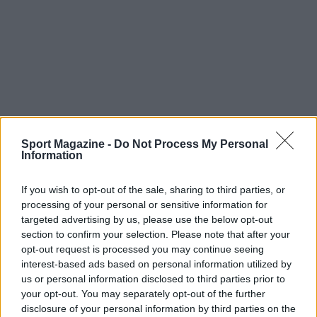
Sport Magazine -
Do Not Process My Personal
Information
La
ITJ Nashville 240
ha ribadito un concetto
fondamentale del motorsport virtuale: il
If you wish to opt-out of the sale, sharing to third parties, or
successo nasce dall’equilibrio tra
fiducia nella
processing of your personal or sensitive information for
velocità»
targeted advertising by us, please use the below opt-out
e
abilità nella gestione della gara
. Con la
section to confirm your selection. Please note that after your
finalissima all’orizzonte, gli occhi degli
opt-out request is processed you may continue seeing
appassionati sono puntati su Phoenix, pronti a
interest-based ads based on personal information utilized by
vedere chi saprà trasformare la resa del Round
us or personal information disclosed to third parties prior to
your opt-out. You may separately opt-out of the further
of 8 in un trionfo definitivo.
disclosure of your personal information by third parties on the