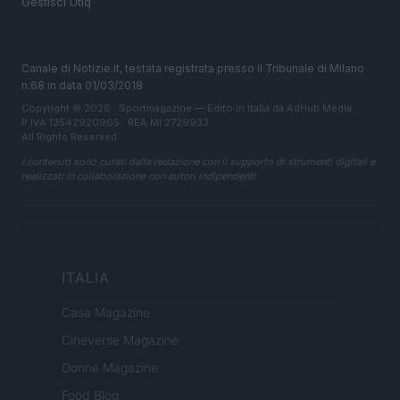
Gestisci Utiq
Canale di Notizie.it, testata registrata presso il Tribunale di Milano
n.68 in data 01/03/2018
Copyright © 2026 · Sportmagazine — Edito in Italia da
AdHub Media
·
P.IVA 13542920965 · REA MI 2729933
All Rights Reserved
I contenuti sono curati dalla redazione con il supporto di strumenti digitali e
realizzati in collaborazione con autori indipendenti.
ITALIA
Casa Magazine
Cineverse Magazine
Donne Magazine
Food Blog