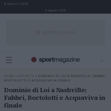
Salta al contenuto
9 Agosto 2026
9 Agosto 2026
⌕
⌕
×
HOME
»
ESPORTS
»
DOMINIO DI LOI A NASHVILLE: FABBRI,
Cerca
BORTOLOTTI E ACQUAVIVA IN FINALE
Dominio di Loi a Nashville:
Fabbri, Bortolotti e Acquaviva in
finale