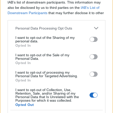
IAB’s list of downstream participants. This information may
also be disclosed by us to third parties on the
IAB’s List of
Downstream Participants
that may further disclose it to other
AUTORE
third parties.
Andrea Conforti
Please note that this website/app uses one or more Google
Andrea Conforti, 46enne torinese dal look
Personal Data Processing Opt Outs
services and may gather and store information including but
casual e naturale, è un analista tattico che
not limited to your visit or usage behaviour. You may click to
I want to opt-out of the Sharing of my
trasforma dati e clip in racconti social. Ricorda
personal data.
grant or deny consent to Google and its third-party tags to
quando annotò la rimonta al box stampa dello
Opted In
use your data for below specified purposes in below Google
Stadio Olimpico Grande Torino: da
consent section.
quell'appunto nacque la sua linea editoriale,
I want to opt-out of the Sale of my
Personal Data.
che propugna spiegazioni visive per il tifoso
Opted In
critico. Dettaglio unico: una stagione
allenatore under15 al Chieri e ciclista urbano.
I want to opt-out of processing my
Personal Data for Targeted Advertising.
Opted In
I want to opt-out of Collection, Use,
Retention, Sale, and/or Sharing of my
Personal Data that Is Unrelated with the
Purposes for which it was collected.
Opted Out