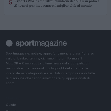
5
Esports World Cup 2026: 70 milioni di dollari in palio e
25 tornei per incoronare il miglior club al mondo
Sportmagazine: notizie, approfondimenti e classifiche su
calcio, basket, tennis, ciclismo, motori, Formula 1,
MotoGP e Olimpiadi. Le ultime news dalle competizioni
nazionali e internazionali, gli highlight delle partite, le
interviste ai protagonisti e i risultati in tempo reale di tutte
le discipline che fanno emozionare gli appassionati di
sport.
SEZIONI
Calcio