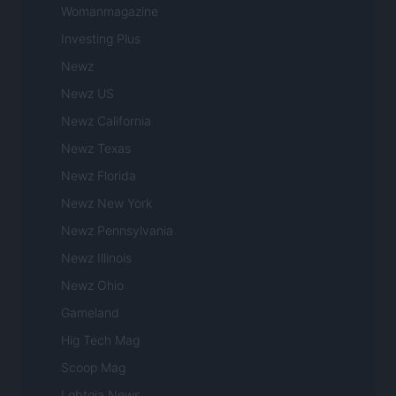
Womanmagazine
Investing Plus
Newz
Newz US
Newz California
Newz Texas
Newz Florida
Newz New York
Newz Pennsylvania
Newz Illinois
Newz Ohio
Gameland
Hig Tech Mag
Scoop Mag
Lgbtqia News