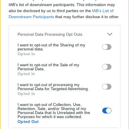
contribuito a definire il quadro del
Final 4
della
IAB’s list of downstream participants. This information may
CIN Cup eSports Series
.
also be disclosed by us to third parties on the
IAB’s List of
Downstream Participants
that may further disclose it to other
third parties.
Please note that this website/app uses one or more Google
AUTORE
Personal Data Processing Opt Outs
Francesca Lombardi
services and may gather and store information including but
not limited to your visit or usage behaviour. You may click to
I want to opt-out of the Sharing of my
Francesca Lombardi, fiorentina, prese appunti
personal data.
grant or deny consent to Google and its third-party tags to
Opted In
tecnici dal primo box di un circuito toscano e
use your data for below specified purposes in below Google
da allora firma approfondimenti sui motori. In
consent section.
I want to opt-out of the Sale of my
redazione sostiene un approccio metodico
Personal Data.
alle prove su pista, cura il format 'tecnica e
Opted In
cronaca' e conserva i fogli di appunti del
debutto tecnico in autodromo.
I want to opt-out of processing my
Personal Data for Targeted Advertising.
Opted In
I want to opt-out of Collection, Use,
Retention, Sale, and/or Sharing of my
Personal Data that Is Unrelated with the
Purposes for which it was collected.
Opted Out