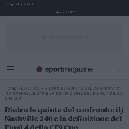
Salta al contenuto
8 Agosto 2026
8 Agosto 2026
⌕
⌕
×
HOME
»
ESPORTS
»
DIETRO LE QUINTE DEL CONFRONTO:
Cerca
ITJ NASHVILLE 240 E LA DEFINIZIONE DEL FINAL 4 DELLA
CIN CUP
Dietro le quinte del confronto: itj
Nashville 240 e la definizione del
Final 4 della CIN Cup