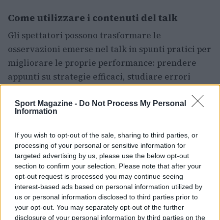
Come utilizzare i contenuti del talk
Gli spettatori possono trasformare le
osservazioni emerse nel talk in spunti pratici per
migliorare le proprie performance: prendere
appunti su strategie efficaci, studiare errori
comuni e replicare esercizi suggeriti dai
commentatori aiuta a crescere come pilota
Sport Magazine -
Do Not Process My Personal
Information
virtuale. L’episodio funge quindi da guida
informale per chi vuole affinare tecnica e
If you wish to opt-out of the sale, sharing to third parties, or
strategia.
processing of your personal or sensitive information for
targeted advertising by us, please use the below opt-out
Per chi non ha ancora visto l’episodio, è possibile
section to confirm your selection. Please note that after your
opt-out request is processed you may continue seeing
recuperare la puntata per visualizzare i
interest-based ads based on personal information utilized by
momenti salienti dell’ITJ Nashville 240, le analisi
us or personal information disclosed to third parties prior to
del Round of 8 e le reazioni che hanno
your opt-out. You may separately opt-out of the further
disclosure of your personal information by third parties on the