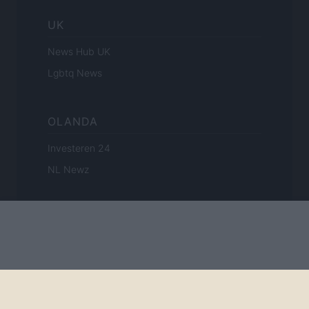
UK
News Hub UK
Lgbtq News
OLANDA
Investeren 24
NL Newz