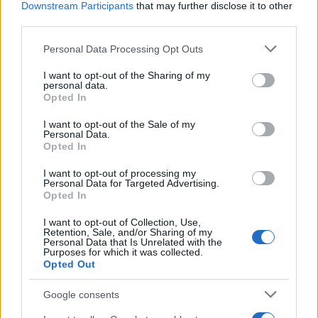
Downstream Participants
that may further disclose it to other
AUTORE
third parties.
Ilaria Mauri
Please note that this website/app uses one or more Google
Ilaria Mauri, bolognese, decise di seguire il
Personal Data Processing Opt Outs
services and may gather and store information including but
giornalismo sportivo dopo una notte al
not limited to your visit or usage behaviour. You may click to
I want to opt-out of the Sharing of my
Dall'Ara durante una partita decisiva: oggi
personal data.
grant or deny consent to Google and its third-party tags to
coordina le pagine di competizioni e
Opted In
use your data for below specified purposes in below Google
commenti. In redazione predilige reportage
consent section.
sul campo e conserva il biglietto di quella
I want to opt-out of the Sale of my
Personal Data.
partita come prova della svolta.
Opted In
I want to opt-out of processing my
Personal Data for Targeted Advertising.
Opted In
I want to opt-out of Collection, Use,
Retention, Sale, and/or Sharing of my
Personal Data that Is Unrelated with the
Purposes for which it was collected.
Opted Out
Google consents