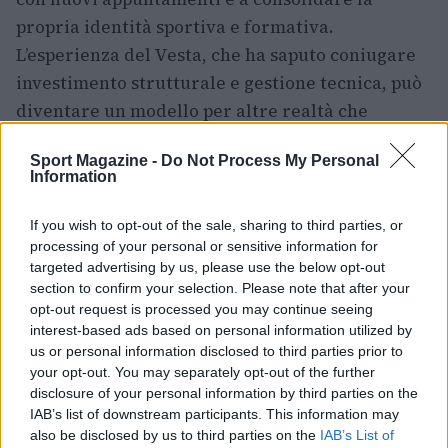
propria identità sportiva e formativa.
L’esperienza del Vesta, che ha saputo coniugare
investimento strutturale e gestione tecnica, può
diventare un modello per altre realtà che
intendono sviluppare progetti di alto livello nel
Sport Magazine -
Do Not Process My Personal
calcio digitale femminile
.
Information
Al termine della manifestazione, la festa per il
If you wish to opt-out of the sale, sharing to third parties, or
trionfo del Vesta ha sottolineato non solo il
processing of your personal or sensitive information for
valore della squadra campione, ma anche lo
targeted advertising by us, please use the below opt-out
section to confirm your selection. Please note that after your
stato di salute di un movimento che, partita dopo
opt-out request is processed you may continue seeing
partita, stagione dopo stagione, continua a
interest-based ads based on personal information utilized by
scrivere pagine sempre più importanti del
us or personal information disclosed to third parties prior to
your opt-out. You may separately opt-out of the further
panorama europeo degli
esports femminili
.
disclosure of your personal information by third parties on the
IAB’s list of downstream participants. This information may
also be disclosed by us to third parties on the
IAB’s List of