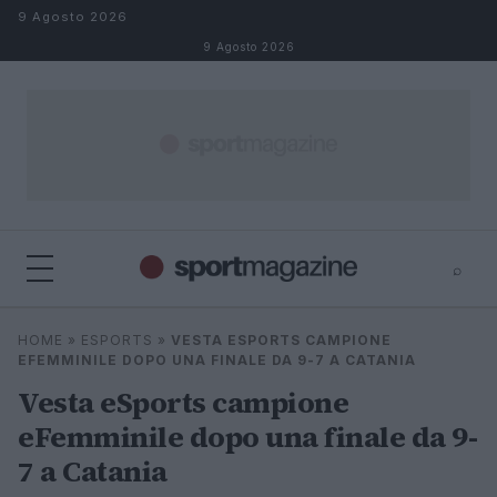
Salta al contenuto
9 Agosto 2026
9 Agosto 2026
⌕
⌕
×
HOME
»
ESPORTS
»
VESTA ESPORTS CAMPIONE
Cerca
EFEMMINILE DOPO UNA FINALE DA 9-7 A CATANIA
Vesta eSports campione
eFemminile dopo una finale da 9-
7 a Catania