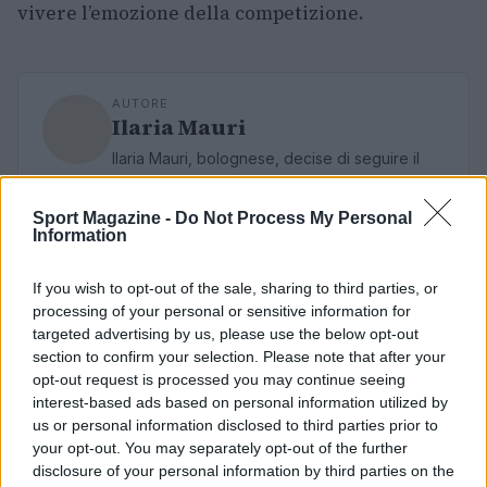
vivere l’emozione della competizione.
AUTORE
Ilaria Mauri
Ilaria Mauri, bolognese, decise di seguire il
giornalismo sportivo dopo una notte al
Dall'Ara durante una partita decisiva: oggi
Sport Magazine -
Do Not Process My Personal
coordina le pagine di competizioni e
Information
commenti. In redazione predilige reportage
sul campo e conserva il biglietto di quella
If you wish to opt-out of the sale, sharing to third parties, or
partita come prova della svolta.
processing of your personal or sensitive information for
targeted advertising by us, please use the below opt-out
section to confirm your selection. Please note that after your
opt-out request is processed you may continue seeing
interest-based ads based on personal information utilized by
us or personal information disclosed to third parties prior to
your opt-out. You may separately opt-out of the further
disclosure of your personal information by third parties on the