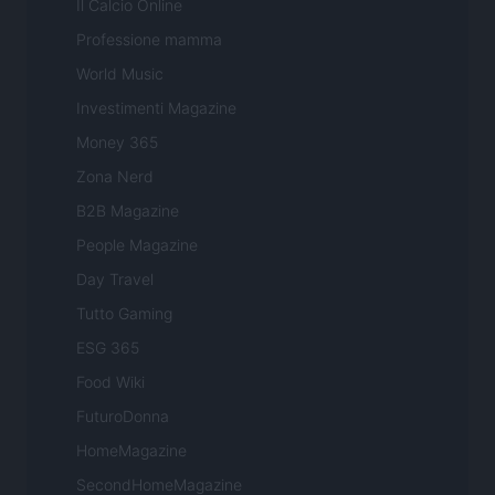
Il Calcio Online
Professione mamma
World Music
Investimenti Magazine
Money 365
Zona Nerd
B2B Magazine
People Magazine
Day Travel
Tutto Gaming
ESG 365
Food Wiki
FuturoDonna
HomeMagazine
SecondHomeMagazine