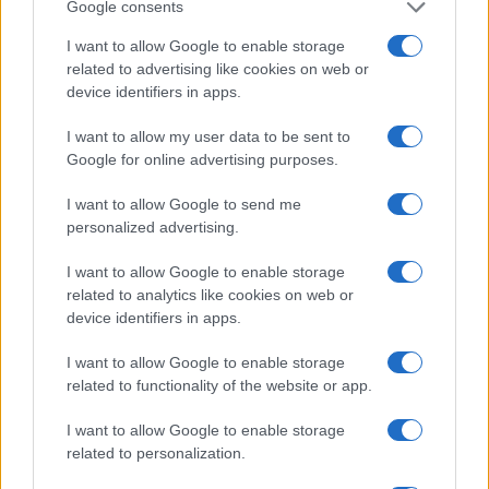
Google consents
I want to allow Google to enable storage
related to advertising like cookies on web or
device identifiers in apps.
I want to allow my user data to be sent to
Google for online advertising purposes.
I want to allow Google to send me
personalized advertising.
Scommesse Esports: Tutto su Cybershoke Esports e
STATE nella Thunderpick World Championship
I want to allow Google to enable storage
Andrea Conforti · 5 Ago 2026
related to analytics like cookies on web or
device identifiers in apps.
ESPORTS
I want to allow Google to enable storage
related to functionality of the website or app.
I want to allow Google to enable storage
related to personalization.