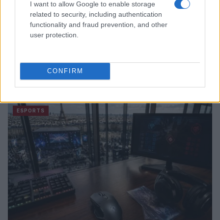
I want to allow Google to enable storage
related to security, including authentication
functionality and fraud prevention, and other
user protection.
Esports Nations Cup 2026: la Francia presenta la
CONFIRM
divisa ufficiale con Adidas
Ilaria Mauri · 4 Ago 2026
ESPORTS