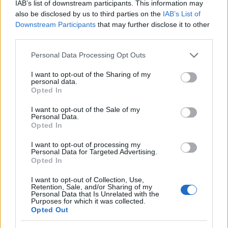
IAB’s list of downstream participants. This information may
also be disclosed by us to third parties on the
IAB’s List of
Downstream Participants
that may further disclose it to other
third parties.
Please note that this website/app uses one or more Google
Personal Data Processing Opt Outs
services and may gather and store information including but
not limited to your visit or usage behaviour. You may click to
I want to opt-out of the Sharing of my
personal data.
grant or deny consent to Google and its third-party tags to
Opted In
use your data for below specified purposes in below Google
consent section.
I want to opt-out of the Sale of my
Personal Data.
Opted In
I want to opt-out of processing my
Personal Data for Targeted Advertising.
Opted In
Continua a leggere
I want to opt-out of Collection, Use,
Retention, Sale, and/or Sharing of my
Personal Data that Is Unrelated with the
ESPORTS
Purposes for which it was collected.
Opted Out