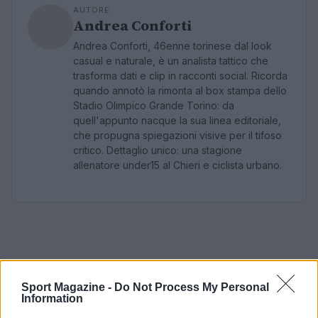
AUTORE
Andrea Conforti
Andrea Conforti, 46enne torinese dal look
casual e naturale, è un analista tattico che
trasforma dati e clip in racconti social. Ricorda
quando annotò la rimonta al box stampa dello
Stadio Olimpico Grande Torino: da
quell'appunto nacque la sua linea editoriale,
che propugna spiegazioni visive per il tifoso
critico. Dettaglio unico: una stagione
allenatore under15 al Chieri e ciclista urbano.
Sport Magazine -
Do Not Process My Personal
Information