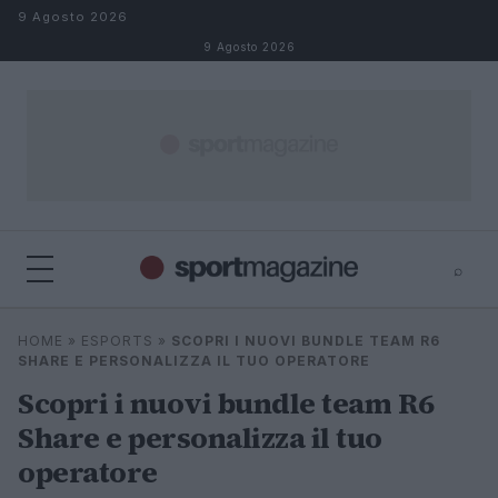
Salta al contenuto
9 Agosto 2026
9 Agosto 2026
⌕
⌕
×
HOME
»
ESPORTS
»
SCOPRI I NUOVI BUNDLE TEAM R6
Cerca
SHARE E PERSONALIZZA IL TUO OPERATORE
Scopri i nuovi bundle team R6
Share e personalizza il tuo
operatore