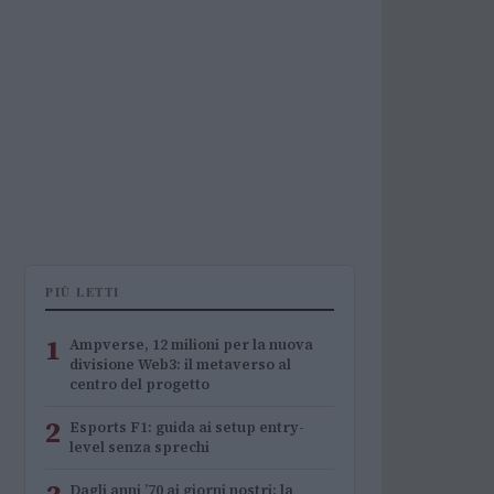
PIÙ LETTI
1
Ampverse, 12 milioni per la nuova
divisione Web3: il metaverso al
centro del progetto
2
Esports F1: guida ai setup entry-
level senza sprechi
Dagli anni ’70 ai giorni nostri: la