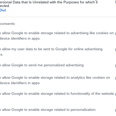
grande competitività nelle loro precedenti
ersonal Data that Is Unrelated with the Purposes for which it
lected.
2-1 ma ha perso contro Team Vitality 2-1,
Out
 Vitality ma ha vinto contro Paper Rex.
consents
ra più imprevedibile e avvincente.
o allow Google to enable storage related to advertising like cookies on
evice identifiers in apps.
otali
o allow my user data to be sent to Google for online advertising
ati su una mappa specifica sono un modo
s.
assionati. Ad esempio, per la
Mappa 3
una
to allow Google to send me personalized advertising.
ero totale di round giocati da entrambe le
scommessa
Under
si risolve se il numero è
o allow Google to enable storage related to analytics like cookies on
evice identifiers in apps.
tamente 22.5, la scommessa viene considerata
o allow Google to enable storage related to functionality of the website
i, con una scommessa
Over
che si risolve se il
o allow Google to enable storage related to personalization.
ommesse sono indipendenti dal risultato