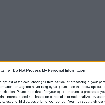
azine -
Do Not Process My Personal Information
 per il match tra
NRG
e
Karmine Corp
to opt-out of the sale, sharing to third parties, or processing of your per
formation for targeted advertising by us, please use the below opt-out s
l 6 luglio 2026 alle 9:45 AM ET. Questo
r selection. Please note that after your opt-out request is processed y
le per la qualificazione alle fasi successive
eing interest-based ads based on personal information utilized by us or
disclosed to third parties prior to your opt-out. You may separately opt-
match si basano su variabili specifiche, come