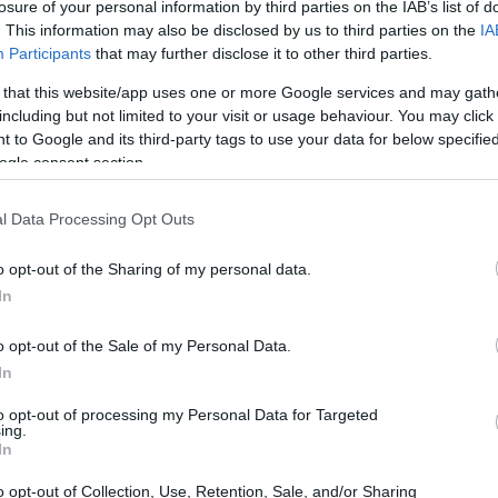
losure of your personal information by third parties on the IAB’s list of
articolari e i risultati delle singole mappe.
. This information may also be disclosed by us to third parties on the
IA
Participants
that may further disclose it to other third parties.
 that this website/app uses one or more Google services and may gath
including but not limited to your visit or usage behaviour. You may click 
 to Google and its third-party tags to use your data for below specifi
ogle consent section.
l Data Processing Opt Outs
o opt-out of the Sharing of my personal data.
In
o opt-out of the Sale of my Personal Data.
In
to opt-out of processing my Personal Data for Targeted
ing.
In
o opt-out of Collection, Use, Retention, Sale, and/or Sharing