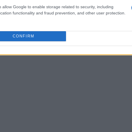
ungendo un livello di complessità e strategia.
o allow Google to enable storage related to security, including
cation functionality and fraud prevention, and other user protection.
CONFIRM