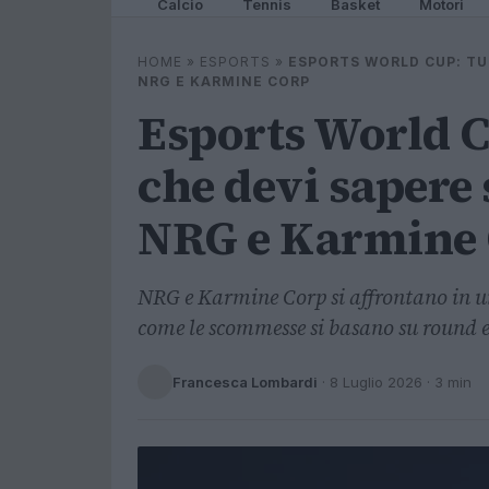
Calcio
Tennis
Basket
Motori
HOME
»
ESPORTS
»
ESPORTS WORLD CUP: TU
NRG E KARMINE CORP
Esports World C
che devi sapere 
NRG e Karmine
NRG e Karmine Corp si affrontano in u
come le scommesse si basano su round e
Francesca Lombardi
·
8 Luglio 2026
· 3 min