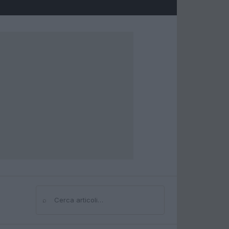
⌕
Cerca