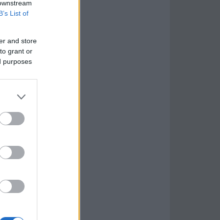
 downstream
B’s List of
er and store
to grant or
ed purposes