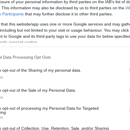
losure of your personal information by third parties on the IAB’s list of
amsung
e altri—si può ottenere una base
. This information may also be disclosed by us to third parties on the
IA
Participants
that may further disclose it to other third parties.
evitabili
deviazioni
.
 that this website/app uses one or more Google services and may gath
including but not limited to your visit or usage behaviour. You may click 
 to Google and its third-party tags to use your data for below specifi
ogle consent section.
l Data Processing Opt Outs
o opt-out of the Sharing of my personal data.
In
o opt-out of the Sale of my Personal Data.
In
to opt-out of processing my Personal Data for Targeted
ing.
In
o opt-out of Collection, Use, Retention, Sale, and/or Sharing