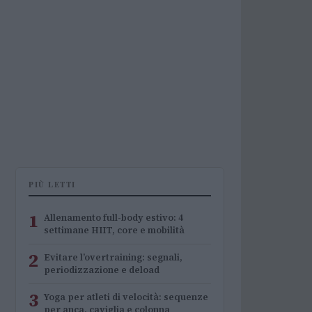
PIÙ LETTI
1
Allenamento full-body estivo: 4
settimane HIIT, core e mobilità
2
Evitare l’overtraining: segnali,
periodizzazione e deload
3
Yoga per atleti di velocità: sequenze
per anca, caviglia e colonna