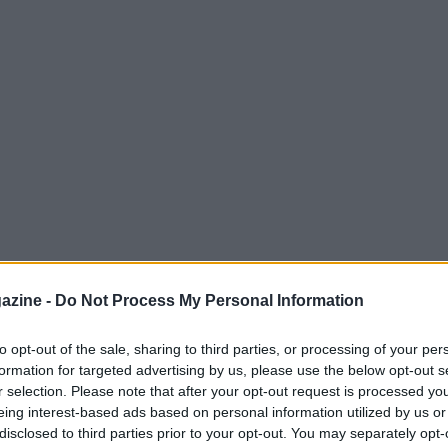
azine -
Do Not Process My Personal Information
 differenza tra un allenamento utile e uno
to opt-out of the sale, sharing to third parties, or processing of your per
formation for targeted advertising by us, please use the below opt-out s
ni, distanze gonfiate o
battiti
incoerenti
r selection. Please note that after your opt-out request is processed y
ziali e posizionamento, più che dal
eing interest-based ads based on personal information utilized by us or
disclosed to third parties prior to your opt-out. You may separately opt-
nata di passaggi—adatta a marchi come