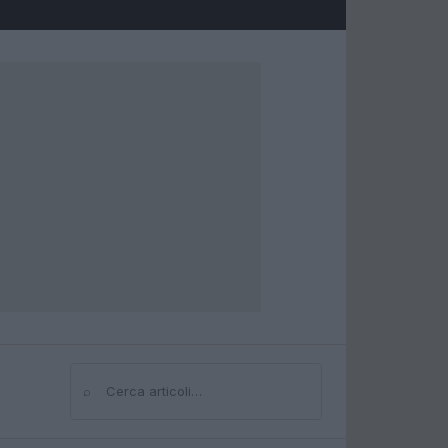
⌕
Cerca