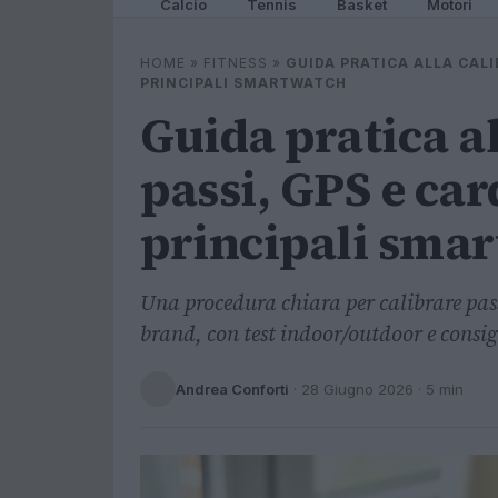
Calcio
Tennis
Basket
Motori
HOME
»
FITNESS
»
GUIDA PRATICA ALLA CALI
PRINCIPALI SMARTWATCH
Guida pratica al
passi, GPS e car
principali sma
Una procedura chiara per calibrare pass
brand, con test indoor/outdoor e consigl
Andrea Conforti
·
28 Giugno 2026
· 5 min