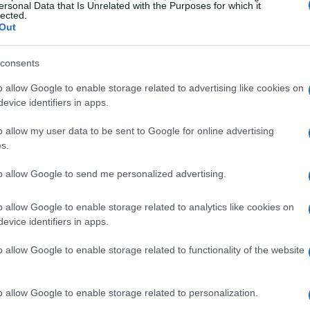
ersonal Data that Is Unrelated with the Purposes for which it
lected.
S
e
cardio ottico
alle proprie
Out
i sistematici e capendo quando un dato è
consents
ti, una pista o un loop misurato, e un breve
bito su distanze, passo medio e frequenza
o allow Google to enable storage related to advertising like cookies on
evice identifiers in apps.
o allow my user data to be sent to Google for online advertising
s.
giornamenti e sensori esterni
to allow Google to send me personalized advertising.
mente
età
peso
altezza
e mano dominante.
oritmi di
cadenza
lunghezza del passo
e
calorie
.
o allow Google to enable storage related to analytics like cookies on
evice identifiers in apps.
rrezioni al
GPS
e al
cardio
arrivano via
 (fascia
HR
su
Bluetooth
/
ANT+
footpod,
o allow Google to enable storage related to functionality of the website
ima dei test e selezionarli come fonte
o allow Google to enable storage related to personalization.