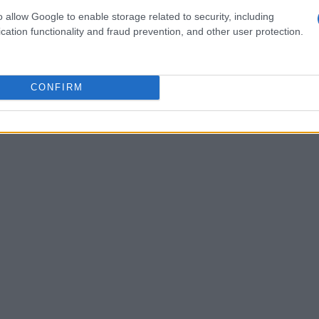
sultati durante la calibrazione:
o allow Google to enable storage related to security, including
cation functionality and fraud prevention, and other user protection.
zioni di
GNSS
dinamiche. Meglio un profilo
e al massimo e rete
GNSS
completa
ponibile).
CONFIRM