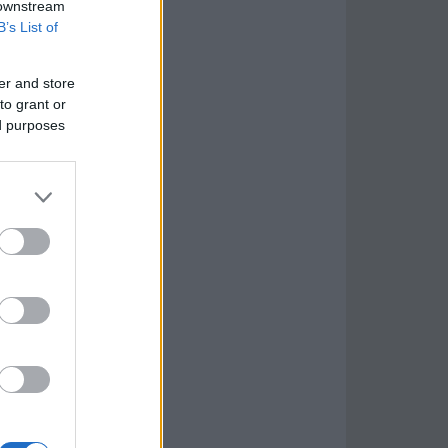
 downstream
B’s List of
er and store
to grant or
ed purposes