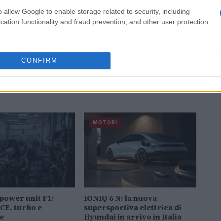
o allow Google to enable storage related to security, including
cation functionality and fraud prevention, and other user protection.
CONFIRM
MOTORI
 power unit F1:
IONIQ 6 N: la nuova
ICE, turbo e
supersportiva elettrica di
e
Hyundai in arrivo in Italia