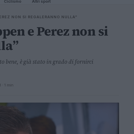
Ciclismo
Altri sport
EREZ NON SI REGALERANNO NULLA”
pen e Perez non si
la”
o bene, è già stato in grado di fornirci
1
· 1 min