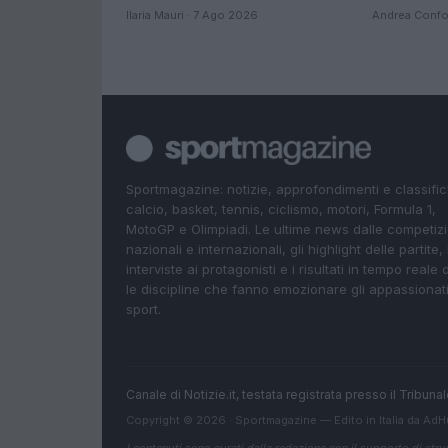
Ilaria Mauri · 7 Ago 2026
Andrea Confor
Sportmagazine: notizie, approfondimenti e classifi
calcio, basket, tennis, ciclismo, motori, Formula 1,
MotoGP e Olimpiadi. Le ultime news dalle competizi
nazionali e internazionali, gli highlight delle partite, 
interviste ai protagonisti e i risultati in tempo reale d
le discipline che fanno emozionare gli appassionati
sport.
Canale di Notizie.it, testata registrata presso il Tribun
Copyright © 2026 · Sportmagazine — Edito in Italia da
AdH