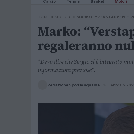
Calcio
Tennis
Basket
Motori
HOME
»
MOTORI
»
MARKO: “VERSTAPPEN E P
Marko: “Verstap
regaleranno nul
"Devo dire che Sergio si è integrato molt
informazioni preziose".
Redazione Sport Magazine
·
26 Febbraio 202