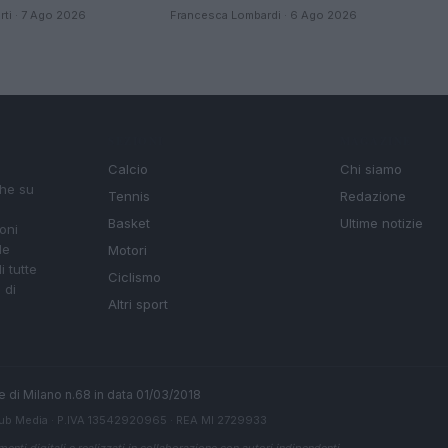
ti · 7 Ago 2026
Francesca Lombardi · 6 Ago 2026
SEZIONI
MAGAZINE
Calcio
Chi siamo
che su
Tennis
Redazione
Basket
Ultime notizie
oni
le
Motori
i tutte
Ciclismo
 di
Altri sport
ale di Milano n.68 in data 01/03/2018
ub Media
· P.IVA 13542920965 · REA MI 2729933