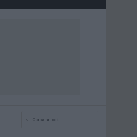
⌕
Cerca