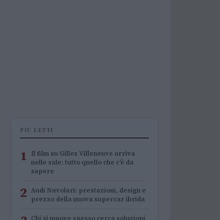
PIÙ LETTI
1
Il film su Gilles Villeneuve arriva
nelle sale: tutto quello che c’è da
sapere
2
Audi Nuvolari: prestazioni, design e
prezzo della nuova supercar ibrida
Chi si muove spesso cerca soluzioni