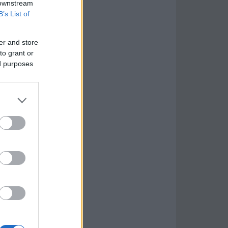
 downstream
B’s List of
er and store
to grant or
ed purposes