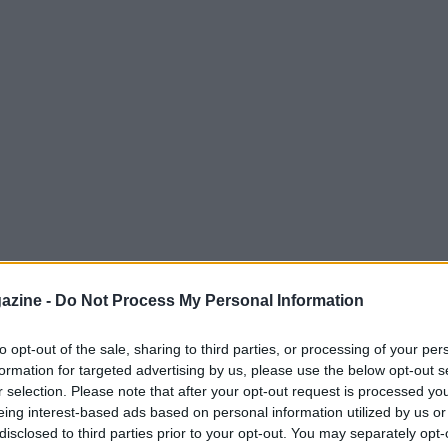
 Marko ha parlato di Max Verstappen: “Per ora
azine -
Do Not Process My Personal Information
o come deve andare. Vediamo come si
ti. Posso anticipare che nessuno dei due
to opt-out of the sale, sharing to third parties, or processing of your per
formation for targeted advertising by us, please use the below opt-out s
affermarsi e Perez intende dimostrare che in
r selection. Please note that after your opt-out request is processed y
”.
eing interest-based ads based on personal information utilized by us or
disclosed to third parties prior to your opt-out. You may separately opt-