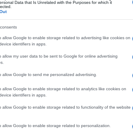
n dieci anni, la sua esperienza balza
ersonal Data that Is Unrelated with the Purposes for which it
lected.
ppia lavora bene e se è competitiva come
Out
bile per Sergio in ottica prossima stagione”
consents
o allow Google to enable storage related to advertising like cookies on
evice identifiers in apps.
o allow my user data to be sent to Google for online advertising
zine
s.
to allow Google to send me personalized advertising.
o allow Google to enable storage related to analytics like cookies on
evice identifiers in apps.
o allow Google to enable storage related to functionality of the website
o allow Google to enable storage related to personalization.