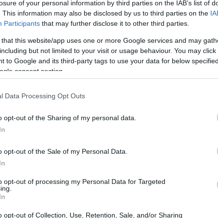
losure of your personal information by third parties on the IAB’s list of
. This information may also be disclosed by us to third parties on the
IA
Participants
that may further disclose it to other third parties.
 that this website/app uses one or more Google services and may gath
including but not limited to your visit or usage behaviour. You may click 
 to Google and its third-party tags to use your data for below specifi
ogle consent section.
l Data Processing Opt Outs
o opt-out of the Sharing of my personal data.
In
o opt-out of the Sale of my Personal Data.
In
to opt-out of processing my Personal Data for Targeted
ing.
già stato in grado di fornirci informazioni
In
uarda il motore Mercedes. Ti rendi subito
o opt-out of Collection, Use, Retention, Sale, and/or Sharing