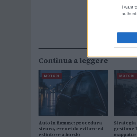
I want t
authenti
Continua a leggere
MOTORI
MOTORI
Auto in fiamme: procedura
Strategia
sicura, errori da evitare ed
gestione 
estintore a bordo
mappatur