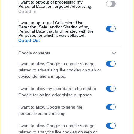
I want to opt-out of processing my
Personal Data for Targeted Advertising.
Opted In
PIÙ LETTI
I want to opt-out of Collection, Use,
Retention, Sale, and/or Sharing of my
Personal Data that Is Unrelated with the
1
Il film su Gilles Villeneuve arriva nelle sale: tutto
Purposes for which it was collected.
quello che c’è da sapere
Opted Out
2
Audi Nuvolari: prestazioni, design e prezzo della
Google consents
nuova supercar ibrida
I want to allow Google to enable storage
3
Fondi garantiti per i Gran Premi di Formula 1: 5,25
related to advertising like cookies on web or
milioni per il 2026
device identifiers in apps.
4
Chi si muove spesso cerca soluzioni semplici: cresce
I want to allow my user data to be sent to
l’attenzione verso il noleggio auto
Google for online advertising purposes.
5
F1 2026: Sainz valuta il futuro con Williams dopo una
stagione deludente
I want to allow Google to send me
personalized advertising.
I want to allow Google to enable storage
related to analytics like cookies on web or