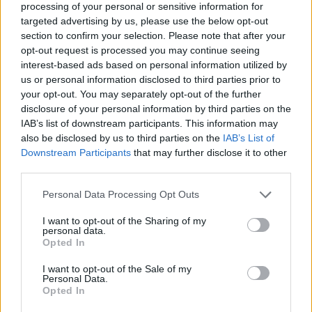
processing of your personal or sensitive information for
Range extender auto: differenze con full hybrid e
targeted advertising by us, please use the below opt-out
plug-in
section to confirm your selection. Please note that after your
Andrea Conforti · 6 Ago 2026
opt-out request is processed you may continue seeing
interest-based ads based on personal information utilized by
MOTORI
us or personal information disclosed to third parties prior to
your opt-out. You may separately opt-out of the further
disclosure of your personal information by third parties on the
IAB’s list of downstream participants. This information may
also be disclosed by us to third parties on the
IAB’s List of
Downstream Participants
that may further disclose it to other
third parties.
Please note that this website/app uses one or more Google
Personal Data Processing Opt Outs
services and may gather and store information including but
not limited to your visit or usage behaviour. You may click to
I want to opt-out of the Sharing of my
personal data.
grant or deny consent to Google and its third-party tags to
Opted In
use your data for below specified purposes in below Google
consent section.
Chi si muove spesso cerca soluzioni semplici: cresce
I want to opt-out of the Sale of my
Personal Data.
l’attenzione verso il noleggio auto
Opted In
Redazione Sport Magazine · 6 Ago 2026