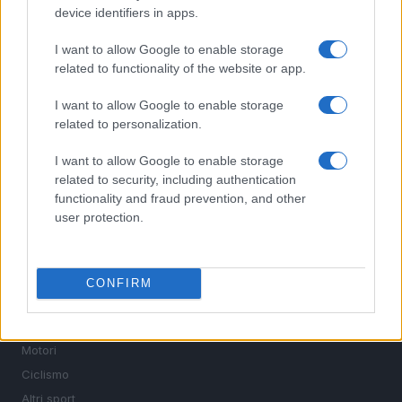
device identifiers in apps.
I want to allow Google to enable storage
related to functionality of the website or app.
Sportmagazine: notizie, approfondimenti e classifiche su
I want to allow Google to enable storage
calcio, basket, tennis, ciclismo, motori, Formula 1,
related to personalization.
MotoGP e Olimpiadi. Le ultime news dalle competizioni
nazionali e internazionali, gli highlight delle partite, le
I want to allow Google to enable storage
interviste ai protagonisti e i risultati in tempo reale di tutte
related to security, including authentication
le discipline che fanno emozionare gli appassionati di
functionality and fraud prevention, and other
sport.
user protection.
SEZIONI
Calcio
CONFIRM
Tennis
Basket
Motori
Ciclismo
Altri sport