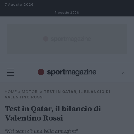
Salta al contenuto
7 Agosto 2026
7 Agosto 2026
⌕
⌕
×
HOME
»
MOTORI
»
TEST IN QATAR, IL BILANCIO DI
Cerca
VALENTINO ROSSI
Test in Qatar, il bilancio di
Valentino Rossi
"Nel team c'è una bella atmosfera".