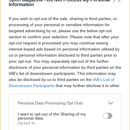
Information
If you wish to opt-out of the sale, sharing to third parties, or
processing of your personal or sensitive information for
targeted advertising by us, please use the below opt-out
section to confirm your selection. Please note that after your
opt-out request is processed you may continue seeing
interest-based ads based on personal information utilized by
Range extender auto: differenze con full hybrid e
us or personal information disclosed to third parties prior to
plug-in
your opt-out. You may separately opt-out of the further
Andrea Conforti · 6 Ago 2026
disclosure of your personal information by third parties on the
IAB’s list of downstream participants. This information may
MOTORI
also be disclosed by us to third parties on the
IAB’s List of
Downstream Participants
that may further disclose it to other
third parties.
Please note that this website/app uses one or more Google
Personal Data Processing Opt Outs
services and may gather and store information including but
not limited to your visit or usage behaviour. You may click to
I want to opt-out of the Sharing of my
personal data.
grant or deny consent to Google and its third-party tags to
Opted In
use your data for below specified purposes in below Google