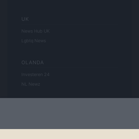
UK
News Hub UK
Lgbtq News
OLANDA
Investeren 24
NL Newz