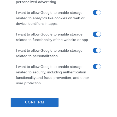
l’attenzione verso il noleggio auto
personalized advertising.
5
F1 2026: Sainz valuta il futuro con Williams dopo una
I want to allow Google to enable storage
stagione deludente
related to analytics like cookies on web or
device identifiers in apps.
I want to allow Google to enable storage
related to functionality of the website or app.
I want to allow Google to enable storage
related to personalization.
Sportmagazine: notizie, approfondimenti e classifiche su
I want to allow Google to enable storage
calcio, basket, tennis, ciclismo, motori, Formula 1,
related to security, including authentication
MotoGP e Olimpiadi. Le ultime news dalle competizioni
functionality and fraud prevention, and other
nazionali e internazionali, gli highlight delle partite, le
user protection.
interviste ai protagonisti e i risultati in tempo reale di tutte
le discipline che fanno emozionare gli appassionati di
sport.
CONFIRM
SEZIONI