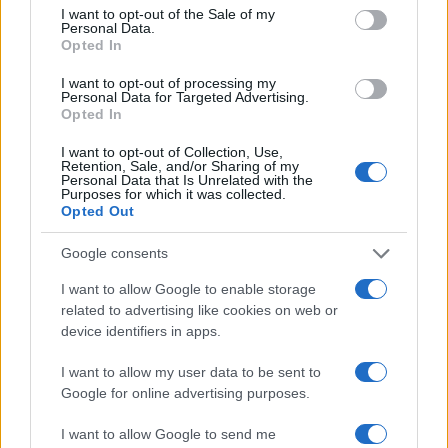
consent section.
I want to opt-out of the Sale of my
Personal Data.
Opted In
I want to opt-out of processing my
Chi si muove spesso cerca soluzioni semplici: cresce
Personal Data for Targeted Advertising.
l’attenzione verso il noleggio auto
Opted In
Redazione Sport Magazine · 6 Ago 2026
I want to opt-out of Collection, Use,
Retention, Sale, and/or Sharing of my
Personal Data that Is Unrelated with the
Purposes for which it was collected.
Opted Out
PIÙ LETTI
Google consents
1
Audi Nuvolari: prestazioni, design e prezzo della
nuova supercar ibrida
I want to allow Google to enable storage
related to advertising like cookies on web or
2
Il film su Gilles Villeneuve arriva nelle sale: tutto
device identifiers in apps.
quello che c’è da sapere
3
I want to allow my user data to be sent to
Fondi garantiti per i Gran Premi di Formula 1: 5,25
Google for online advertising purposes.
milioni per il 2026
4
Chi si muove spesso cerca soluzioni semplici: cresce
I want to allow Google to send me