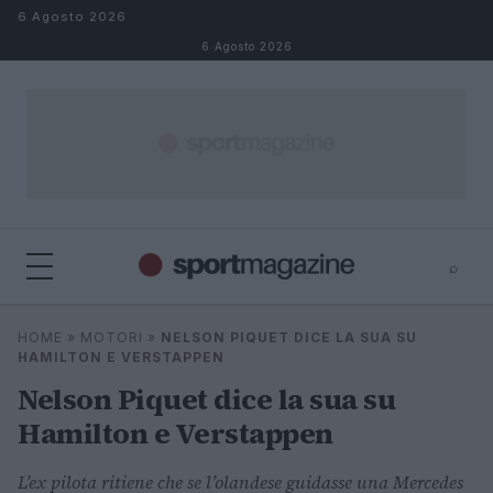
Salta al contenuto
6 Agosto 2026
6 Agosto 2026
⌕
⌕
×
HOME
»
MOTORI
»
NELSON PIQUET DICE LA SUA SU
Cerca
HAMILTON E VERSTAPPEN
Nelson Piquet dice la sua su
Hamilton e Verstappen
L’ex pilota ritiene che se l’olandese guidasse una Mercedes