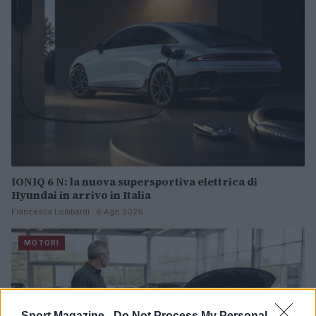
IONIQ 6 N: la nuova supersportiva elettrica di
Hyundai in arrivo in Italia
Francesca Lombardi · 6 Ago 2026
MOTORI
Sport Magazine -
Do Not Process My Personal