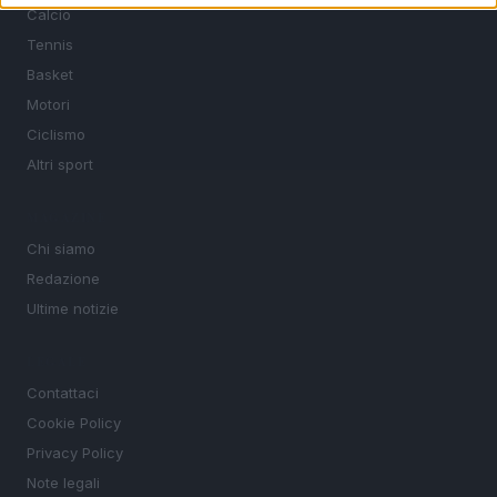
Calcio
Tennis
Basket
Motori
Ciclismo
Altri sport
MAGAZINE
Chi siamo
Redazione
Ultime notizie
LEGALE
Contattaci
Cookie Policy
Privacy Policy
Note legali