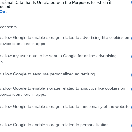
ty Commission stanno facendo un grande
ersonal Data that Is Unrelated with the Purposes for which it
lected.
rontiamo, dal 2022 in Australia avremo un
Out
 la sicurezza, in futuro credo faranno
consents
o allow Google to enable storage related to advertising like cookies on
e, che ricoprirà il ruolo da team manager
evice identifiers in apps.
ild card in Moto3: “Sono molto felice,
o allow my user data to be sent to Google for online advertising
li ho detto che è stato molto bravo con i
s.
e lavoro, sono molto contento di vederlo nel
to allow Google to send me personalized advertising.
iato con me e ora sia team manager di un
aziare Valentino per avergli concesso questa
o allow Google to enable storage related to analytics like cookies on
evice identifiers in apps.
o allow Google to enable storage related to functionality of the website
o allow Google to enable storage related to personalization.