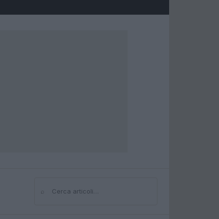
⌕
Cerca