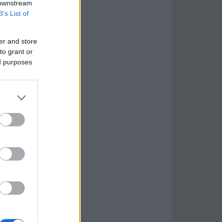
 downstream
B’s List of
er and store
to grant or
ed purposes