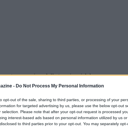
za stampa prima della tre giorni del
 la mia prima gara in MotoGP qui, ma non è
azine -
Do Not Process My Personal Information
di tutto ad essere costante e competitivo
to opt-out of the sale, sharing to third parties, or processing of your per
del centauro della Ducati.
formation for targeted advertising by us, please use the below opt-out s
r selection. Please note that after your opt-out request is processed y
eing interest-based ads based on personal information utilized by us or
disclosed to third parties prior to your opt-out. You may separately opt-