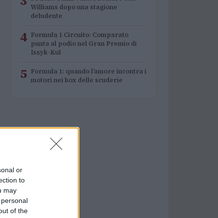
3
Williams dopo una stagione
deludente
4
Formula 1 Circuito: Comparato
punta al podio nel Gran Premio di
Issyk-Kul
5
Formula 1: quando l’amore incontra i
motori nei box delle scuderie
sonal or
ection to
ou may
 personal
out of the