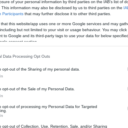
losure of your personal information by third parties on the IAB’s list of
. This information may also be disclosed by us to third parties on the
IA
Participants
that may further disclose it to other third parties.
 that this website/app uses one or more Google services and may gath
including but not limited to your visit or usage behaviour. You may click 
 to Google and its third-party tags to use your data for below specifi
ogle consent section.
l Data Processing Opt Outs
o opt-out of the Sharing of my personal data.
In
o opt-out of the Sale of my Personal Data.
In
istiche dei bolidi Ducati: “Dobbiamo cercare di
lo mi piace, la Ducati si adatta molto bene,
to opt-out of processing my Personal Data for Targeted
ing.
In
o opt-out of Collection, Use, Retention, Sale, and/or Sharing