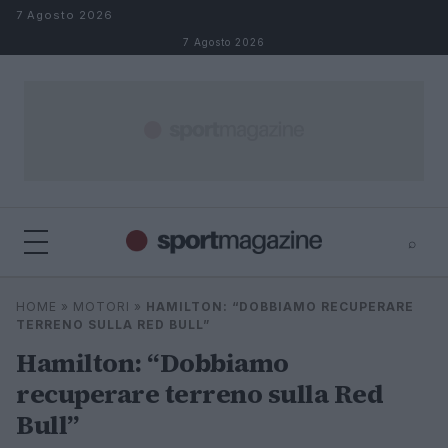
Salta al contenuto
7 Agosto 2026
7 Agosto 2026
⌕
⌕
×
HOME
»
MOTORI
»
HAMILTON: “DOBBIAMO RECUPERARE
Cerca
TERRENO SULLA RED BULL”
Hamilton: “Dobbiamo
recuperare terreno sulla Red
Bull”