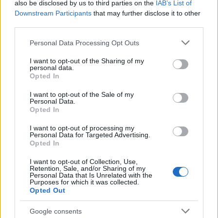
Chi si muove spesso cerca soluzioni semplici: cresce
also be disclosed by us to third parties on the
IAB’s List of
l’attenzione verso il noleggio auto
Downstream Participants
that may further disclose it to other
third parties.
Redazione Sport Magazine · 6 Ago 2026
Please note that this website/app uses one or more Google
Personal Data Processing Opt Outs
services and may gather and store information including but
not limited to your visit or usage behaviour. You may click to
I want to opt-out of the Sharing of my
PIÙ LETTI
personal data.
grant or deny consent to Google and its third-party tags to
Opted In
use your data for below specified purposes in below Google
1
Il film su Gilles Villeneuve arriva nelle sale: tutto
consent section.
quello che c’è da sapere
I want to opt-out of the Sale of my
Personal Data.
Opted In
2
Audi Nuvolari: prestazioni, design e prezzo della
nuova supercar ibrida
I want to opt-out of processing my
Personal Data for Targeted Advertising.
3
Fondi garantiti per i Gran Premi di Formula 1: 5,25
Opted In
milioni per il 2026
I want to opt-out of Collection, Use,
4
Retention, Sale, and/or Sharing of my
Chi si muove spesso cerca soluzioni semplici: cresce
Personal Data that Is Unrelated with the
l’attenzione verso il noleggio auto
Purposes for which it was collected.
Opted Out
5
F1 2026: Sainz valuta il futuro con Williams dopo una
stagione deludente
Google consents