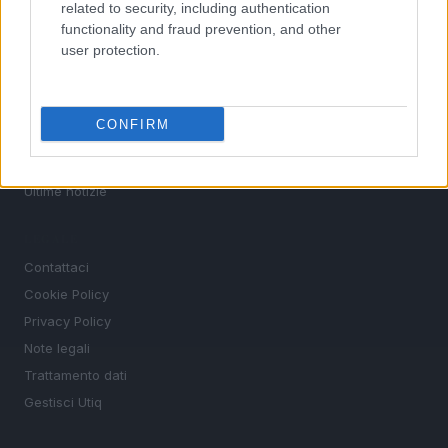
Motori
related to security, including authentication
functionality and fraud prevention, and other
Ciclismo
user protection.
Altri sport
MAGAZINE
CONFIRM
Chi siamo
Redazione
Ultime notizie
LEGALE
Contattaci
Cookie Policy
Privacy Policy
Note legali
Trattamento dati
Gestisci Utiq