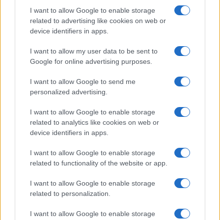
I want to allow Google to enable storage
related to advertising like cookies on web or
device identifiers in apps.
I want to allow my user data to be sent to
Google for online advertising purposes.
I want to allow Google to send me
Sportmagazine: notizie, approfondimenti e classifiche su
calcio, basket, tennis, ciclismo, motori, Formula 1,
personalized advertising.
MotoGP e Olimpiadi. Le ultime news dalle competizioni
nazionali e internazionali, gli highlight delle partite, le
I want to allow Google to enable storage
interviste ai protagonisti e i risultati in tempo reale di tutte
related to analytics like cookies on web or
le discipline che fanno emozionare gli appassionati di
device identifiers in apps.
sport.
I want to allow Google to enable storage
related to functionality of the website or app.
SEZIONI
I want to allow Google to enable storage
Calcio
related to personalization.
Tennis
Basket
I want to allow Google to enable storage