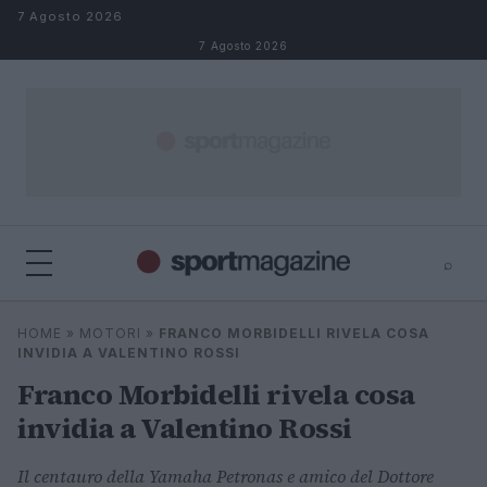
Salta al contenuto
7 Agosto 2026
7 Agosto 2026
⌕
⌕
×
HOME
»
MOTORI
»
FRANCO MORBIDELLI RIVELA COSA
Cerca
INVIDIA A VALENTINO ROSSI
Franco Morbidelli rivela cosa
invidia a Valentino Rossi
Il centauro della Yamaha Petronas e amico del Dottore