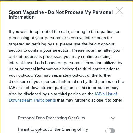
Sport Magazine -
Do Not Process My Personal
Information
If you wish to opt-out of the sale, sharing to third parties, or
processing of your personal or sensitive information for
targeted advertising by us, please use the below opt-out
section to confirm your selection. Please note that after your
opt-out request is processed you may continue seeing
interest-based ads based on personal information utilized by
us or personal information disclosed to third parties prior to
your opt-out. You may separately opt-out of the further
Range extender auto: differenze con full hybrid e
disclosure of your personal information by third parties on the
plug-in
IAB’s list of downstream participants. This information may
Andrea Conforti · 6 Ago 2026
also be disclosed by us to third parties on the
IAB’s List of
Downstream Participants
that may further disclose it to other
MOTORI
third parties.
Please note that this website/app uses one or more Google
Personal Data Processing Opt Outs
services and may gather and store information including but
not limited to your visit or usage behaviour. You may click to
I want to opt-out of the Sharing of my