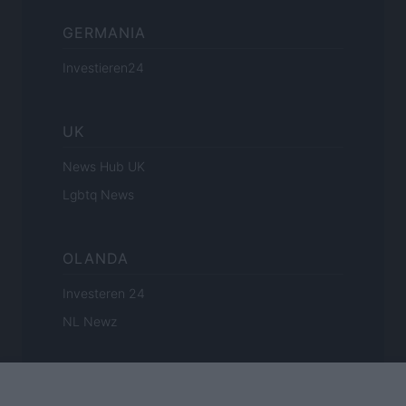
GERMANIA
Investieren24
UK
News Hub UK
Lgbtq News
OLANDA
Investeren 24
NL Newz