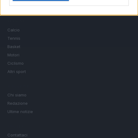
sport.
SEZIONI
Calcio
Tennis
Basket
Motori
Ciclismo
Altri sport
MAGAZINE
Chi siamo
Redazione
Ultime notizie
LEGALE
Contattaci