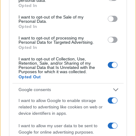
personal data.
grant or deny consent to Google and its third-party tags to
Opted In
use your data for below specified purposes in below Google
consent section.
I want to opt-out of the Sale of my
Personal Data.
Opted In
I want to opt-out of processing my
Personal Data for Targeted Advertising.
Opted In
Chi si muove spesso cerca soluzioni semplici: cresce
l’attenzione verso il noleggio auto
I want to opt-out of Collection, Use,
Retention, Sale, and/or Sharing of my
Redazione Sport Magazine · 6 Ago 2026
Personal Data that Is Unrelated with the
Purposes for which it was collected.
Opted Out
Google consents
PIÙ LETTI
I want to allow Google to enable storage
1
Il film su Gilles Villeneuve arriva nelle sale: tutto
related to advertising like cookies on web or
quello che c’è da sapere
device identifiers in apps.
2
Audi Nuvolari: prestazioni, design e prezzo della
I want to allow my user data to be sent to
nuova supercar ibrida
Google for online advertising purposes.