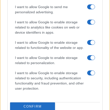
3
Fondi garantiti per i Gran Premi di Formula 1: 5,25
I want to allow Google to send me
milioni per il 2026
personalized advertising.
4
F1 2026: Sainz valuta il futuro con Williams dopo una
stagione deludente
I want to allow Google to enable storage
related to analytics like cookies on web or
5
Chi si muove spesso cerca soluzioni semplici: cresce
device identifiers in apps.
l’attenzione verso il noleggio auto
I want to allow Google to enable storage
related to functionality of the website or app.
I want to allow Google to enable storage
related to personalization.
I want to allow Google to enable storage
related to security, including authentication
Sportmagazine: notizie, approfondimenti e classifiche su
functionality and fraud prevention, and other
calcio, basket, tennis, ciclismo, motori, Formula 1,
user protection.
MotoGP e Olimpiadi. Le ultime news dalle competizioni
nazionali e internazionali, gli highlight delle partite, le
interviste ai protagonisti e i risultati in tempo reale di tutte
CONFIRM
le discipline che fanno emozionare gli appassionati di