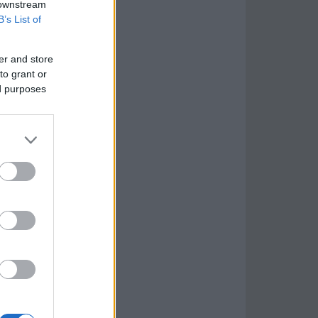
 downstream
B’s List of
er and store
to grant or
ed purposes