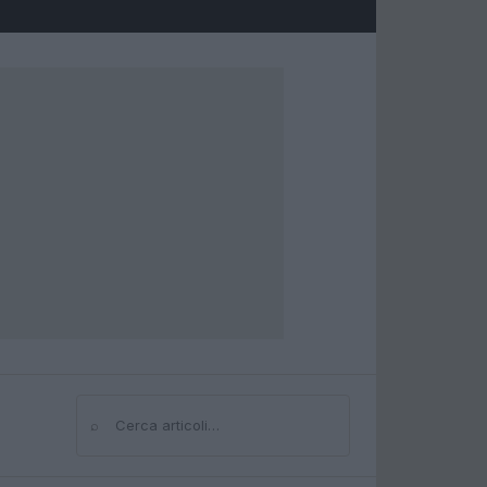
⌕
Cerca