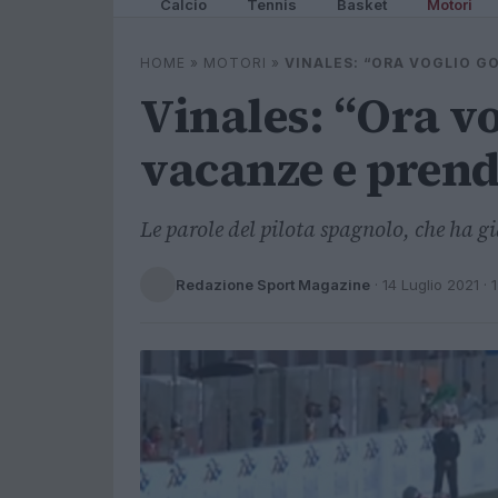
Calcio
Tennis
Basket
Motori
HOME
»
MOTORI
»
VINALES: “ORA VOGLIO G
Vinales: “Ora v
vacanze e pren
Le parole del pilota spagnolo, che ha g
Redazione Sport Magazine
·
14 Luglio 2021
· 