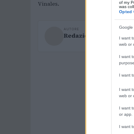
of my P
Vinales.
was col
Opted 
Google 
AUTORE
Redazione Sport Maga
I want t
web or d
I want t
purpose
I want 
I want t
web or d
I want t
or app.
I want t