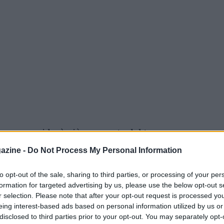
one non guiderà più una moto del team
pagnolo potrebbe spostarsi in Aprilia ma lui
azine -
Do Not Process My Personal Information
. Ora voglio godermi le mie vacanze. Desidero
to opt-out of the sale, sharing to third parties, or processing of your per
iorni. Non ho ricevuto nulla da nessuno,
formation for targeted advertising by us, please use the below opt-out s
r selection. Please note that after your opt-out request is processed y
eing interest-based ads based on personal information utilized by us or
disclosed to third parties prior to your opt-out. You may separately opt-