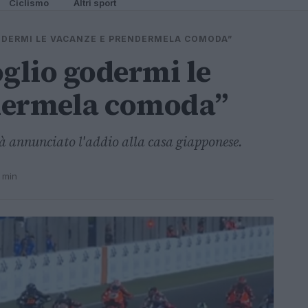
Ciclismo
Altri sport
ODERMI LE VACANZE E PRENDERMELA COMODA”
oglio godermi le
dermela comoda”
ià annunciato l'addio alla casa giapponese.
1 min