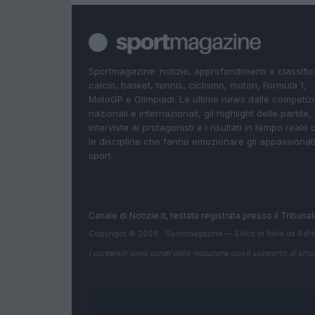
Sportmagazine: notizie, approfondimenti e classifi
calcio, basket, tennis, ciclismo, motori, Formula 1,
MotoGP e Olimpiadi. Le ultime news dalle competizi
nazionali e internazionali, gli highlight delle partite, 
interviste ai protagonisti e i risultati in tempo reale d
le discipline che fanno emozionare gli appassionati
sport.
Canale di Notizie.it, testata registrata presso il Tribun
Copyright © 2026 · Sportmagazine — Edito in Italia da
AdH
I contenuti sono curati dalla redazione con il supporto di strum