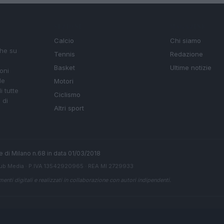
SEZIONI
MAGAZINE
Calcio
Chi siamo
che su
Tennis
Redazione
Basket
Ultime notizie
oni
le
Motori
i tutte
Ciclismo
 di
Altri sport
ale di Milano n.68 in data 01/03/2018
ub Media
· P.IVA 13542920965 · REA MI 2729933
enti digitali e realizzati in collaborazione con autori indipendenti.