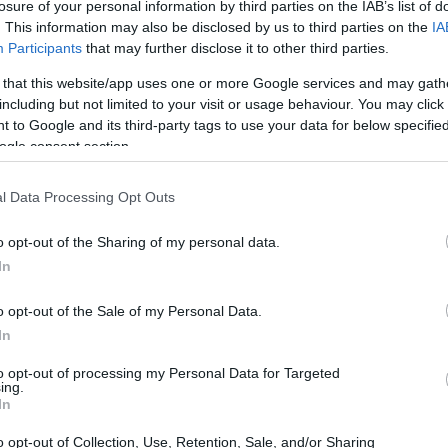
losure of your personal information by third parties on the IAB’s list of
. This information may also be disclosed by us to third parties on the
IA
Participants
that may further disclose it to other third parties.
 that this website/app uses one or more Google services and may gath
including but not limited to your visit or usage behaviour. You may click 
 to Google and its third-party tags to use your data for below specifi
ogle consent section.
l Data Processing Opt Outs
o opt-out of the Sharing of my personal data.
In
o opt-out of the Sale of my Personal Data.
In
e, ma se non sono a mio agio e non mi diverto
to opt-out of processing my Personal Data for Targeted
ing.
stra di più è che non posso dare il 100%, se
In
ttivo è meglio stare a casa” ha chiosato
o opt-out of Collection, Use, Retention, Sale, and/or Sharing