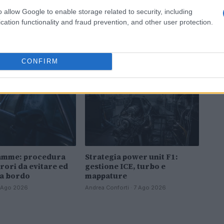
o allow Google to enable storage related to security, including
cation functionality and fraud prevention, and other user protection.
CONFIRM
MOTORI
iamme: procedura
Strategia power unit F1:
rori da evitare ed
gestione ICE, turbo e
 a bordo
mappature
 7 Ago 2026
Andrea Conforti · 7 Ago 2026