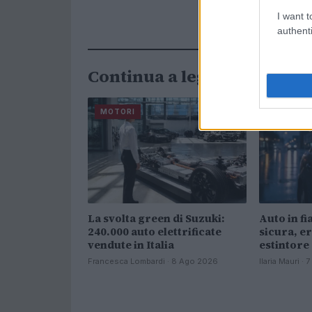
I want t
authenti
Continua a leggere
MOTORI
MOTORI
La svolta green di Suzuki:
Auto in f
240.000 auto elettrificate
sicura, er
vendute in Italia
estintore
Francesca Lombardi · 8 Ago 2026
Ilaria Mauri ·