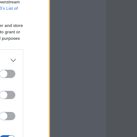
 downstream
B’s List of
er and store
to grant or
ed purposes