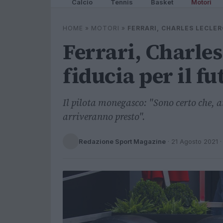
Calcio
Tennis
Basket
Motori
HOME
»
MOTORI
»
FERRARI, CHARLES LECLER
Ferrari, Charle
fiducia per il fu
Il pilota monegasco: "Sono certo che, a
arriveranno presto".
Redazione Sport Magazine
·
21 Agosto 2021
·