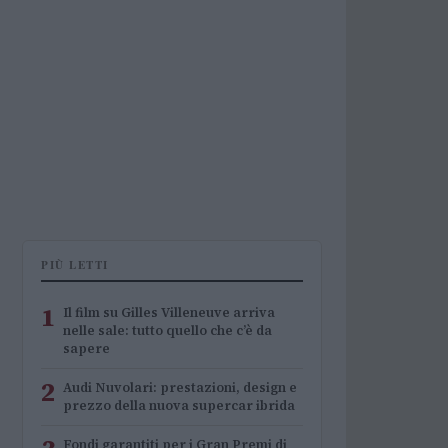
PIÙ LETTI
1
Il film su Gilles Villeneuve arriva
nelle sale: tutto quello che c’è da
sapere
2
Audi Nuvolari: prestazioni, design e
prezzo della nuova supercar ibrida
Fondi garantiti per i Gran Premi di