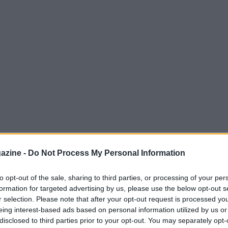
imistici del futuro della Ferrari in
azine -
Do Not Process My Personal Information
mente mi piacerebbe poter lottare per il
 una battaglia quest’anno per la vetta della
to opt-out of the sale, sharing to third parties, or processing of your per
formation for targeted advertising by us, please use the below opt-out s
 molto contento di essere qui, e stiamo tutti
r selection. Please note that after your opt-out request is processed y
 responsabilità perché siamo consapevoli di
eing interest-based ads based on personal information utilized by us or
disclosed to third parties prior to your opt-out. You may separately opt-
ri al successo nelle posizioni che competono a