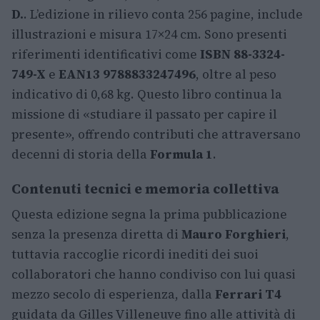
D.
. L’edizione in rilievo conta 256 pagine, include
illustrazioni e misura 17×24 cm. Sono presenti
riferimenti identificativi come
ISBN 88-3324-
749-X
e
EAN13 9788833247496
, oltre al peso
indicativo di 0,68 kg. Questo libro continua la
missione di «studiare il passato per capire il
presente», offrendo contributi che attraversano
decenni di storia della
Formula 1
.
Contenuti tecnici e memoria collettiva
Questa edizione segna la prima pubblicazione
senza la presenza diretta di
Mauro Forghieri
,
tuttavia raccoglie ricordi inediti dei suoi
collaboratori che hanno condiviso con lui quasi
mezzo secolo di esperienza, dalla
Ferrari T4
guidata da Gilles Villeneuve fino alle attività di