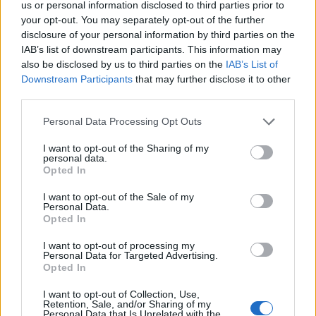
us or personal information disclosed to third parties prior to
entrambi i casi si trova un equilibrio tra
your opt-out. You may separately opt-out of the further
disclosure of your personal information by third parties on the
immagini, testi critici e dati editoriali che
IAB’s list of downstream participants. This information may
rendono le pubblicazioni risorse preziose per
also be disclosed by us to third parties on the
IAB’s List of
studiosi, appassionati e operatori del settore.
Downstream Participants
that may further disclose it to other
third parties.
Please note that this website/app uses one or more Google
Personal Data Processing Opt Outs
services and may gather and store information including but
AUTORE
Luca Bellini
not limited to your visit or usage behaviour. You may click to
I want to opt-out of the Sharing of my
personal data.
grant or deny consent to Google and its third-party tags to
Opted In
Luca Bellini proviene dalle cucine torinesi:
use your data for below specified purposes in below Google
dopo una decisione professionale presa
consent section.
I want to opt-out of the Sale of my
davanti al mercato di Porta Palazzo ha
Personal Data.
lasciato il lavoro in brigata per il giornalismo
Opted In
gastronomico. In redazione difende ricette
I want to opt-out of processing my
tradotte in chiave contemporanea, porta la
Personal Data for Targeted Advertising.
firma su inchieste su mercati rionali e
Opted In
conserva la collezione di ricettari della nonna.
I want to opt-out of Collection, Use,
Retention, Sale, and/or Sharing of my
Personal Data that Is Unrelated with the