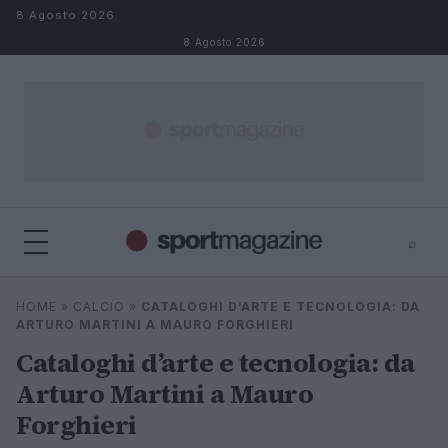
Salta al contenuto
8 Agosto 2026
8 Agosto 2026
⌕
⌕
×
HOME
»
CALCIO
»
CATALOGHI D’ARTE E TECNOLOGIA: DA
Cerca
ARTURO MARTINI A MAURO FORGHIERI
Cataloghi d’arte e tecnologia: da
Arturo Martini a Mauro
Forghieri