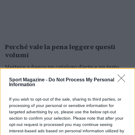
Perché vale la pena leggere questi
volumi
Mettere a fianco un catalogo d’arte e un testo
tecnico può sembrare insolito, ma entrambi i
Sport Magazine -
Do Not Process My Personal
libri rispondono alla stessa esigenza:
Information
documentare e tramandare competenze. Il
If you wish to opt-out of the sale, sharing to third parties, or
catalogo su
Arturo Martini
conserva tracce
processing of your personal or sensitive information for
visive e interpretative di un percorso artistico,
targeted advertising by us, please use the below opt-out
mentre il volume su
Mauro Forghieri
conserva
section to confirm your selection. Please note that after your
opt-out request is processed you may continue seeing
know-how tecnico e memorie professionali che
interest-based ads based on personal information utilized by
spiegano l’evoluzione della
Formula 1
. In