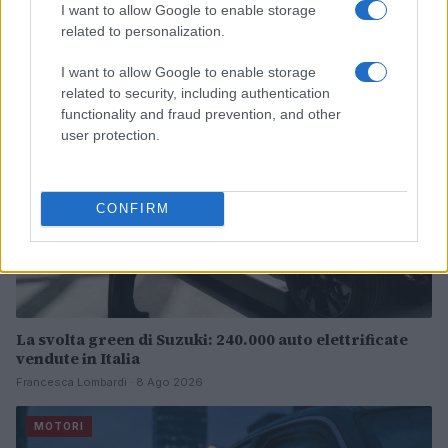
Continua a leggere
I want to allow Google to enable storage
related to personalization.
MOTORI
I want to allow Google to enable storage
related to security, including authentication
functionality and fraud prevention, and other
user protection.
CONFIRM
La svolta green di Suzuki: 240.000 auto elettrificate
vendute in Italia
Francesca Lombardi · 8 Ago 2026
MOTORI