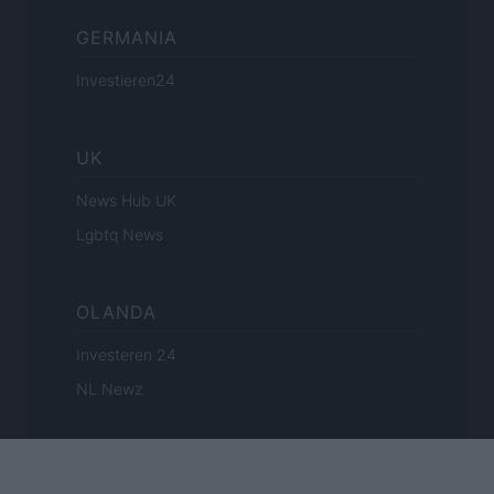
GERMANIA
Investieren24
UK
News Hub UK
Lgbtq News
OLANDA
Investeren 24
NL Newz