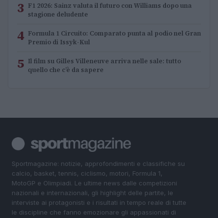
3
F1 2026: Sainz valuta il futuro con Williams dopo una
stagione deludente
4
Formula 1 Circuito: Comparato punta al podio nel Gran
Premio di Issyk-Kul
5
Il film su Gilles Villeneuve arriva nelle sale: tutto
quello che c’è da sapere
Sportmagazine: notizie, approfondimenti e classifiche su
calcio, basket, tennis, ciclismo, motori, Formula 1,
MotoGP e Olimpiadi. Le ultime news dalle competizioni
nazionali e internazionali, gli highlight delle partite, le
interviste ai protagonisti e i risultati in tempo reale di tutte
le discipline che fanno emozionare gli appassionati di