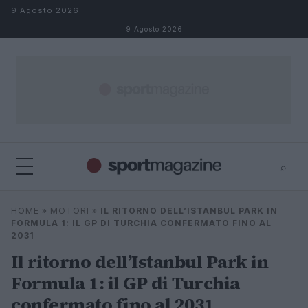
Salta al contenuto
9 Agosto 2026
9 Agosto 2026
⌕
⌕
×
HOME
»
MOTORI
»
IL RITORNO DELL’ISTANBUL PARK IN
Cerca
FORMULA 1: IL GP DI TURCHIA CONFERMATO FINO AL
2031
Il ritorno dell’Istanbul Park in
Formula 1: il GP di Turchia
confermato fino al 2031