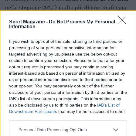
nella stagione 2027 è molto più di una conferma
sul calendario: è la riapertura di un palco storico
Sport Magazine -
Do Not Process My Personal
della Formula 1, un’opportunità per il territorio e
Information
una sfida tecnica per team e piloti. I tifosi
internazionali e italiani possono già iniziare a
If you wish to opt-out of the sale, sharing to third parties, or
processing of your personal or sensitive information for
pianificare il viaggio, pronti a vivere nuove
targeted advertising by us, please use the below opt-out
pagine di adrenalina sulle sponde del
Bosforo
.
section to confirm your selection. Please note that after your
opt-out request is processed you may continue seeing
interest-based ads based on personal information utilized by
us or personal information disclosed to third parties prior to
AUTORE
your opt-out. You may separately opt-out of the further
Ilaria Mauri
disclosure of your personal information by third parties on the
IAB’s list of downstream participants. This information may
Ilaria Mauri, bolognese, decise di seguire il
also be disclosed by us to third parties on the
IAB’s List of
giornalismo sportivo dopo una notte al
Downstream Participants
that may further disclose it to other
Dall'Ara durante una partita decisiva: oggi
third parties.
coordina le pagine di competizioni e
commenti. In redazione predilige reportage
Please note that this website/app uses one or more Google
Personal Data Processing Opt Outs
sul campo e conserva il biglietto di quella
services and may gather and store information including but