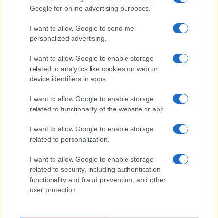
Google for online advertising purposes.
I want to allow Google to send me
Continua a leggere
personalized advertising.
I want to allow Google to enable storage
MOTORI
related to analytics like cookies on web or
device identifiers in apps.
I want to allow Google to enable storage
related to functionality of the website or app.
I want to allow Google to enable storage
related to personalization.
I want to allow Google to enable storage
related to security, including authentication
functionality and fraud prevention, and other
user protection.
La svolta green di Suzuki: 240.000 auto elettrificate
vendute in Italia
Francesca Lombardi · 8 Ago 2026