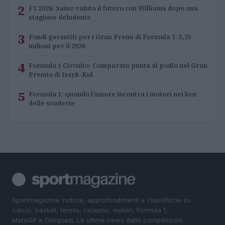
2
F1 2026: Sainz valuta il futuro con Williams dopo una
stagione deludente
3
Fondi garantiti per i Gran Premi di Formula 1: 5,25
milioni per il 2026
4
Formula 1 Circuito: Comparato punta al podio nel Gran
Premio di Issyk-Kul
5
Formula 1: quando l’amore incontra i motori nei box
delle scuderie
Sportmagazine: notizie, approfondimenti e classifiche su
calcio, basket, tennis, ciclismo, motori, Formula 1,
MotoGP e Olimpiadi. Le ultime news dalle competizioni