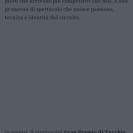
piloti che arrivano più competitivi che mai. È una
promessa di spettacolo che unisce passione,
tecnica e identità del circuito.
In sintesi, il rientro del
Gran Premio di Turchia