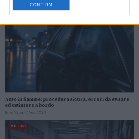
CONFIRM
MOTORI
Auto in fiamme: procedura sicura, errori da evitare
ed estintore a bordo
Ilaria Mauri · 7 Ago 2026
MOTORI