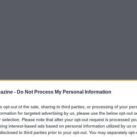
azine -
Do Not Process My Personal Information
to opt-out of the sale, sharing to third parties, or processing of your per
formation for targeted advertising by us, please use the below opt-out s
del
Gran Premio
più glamour ha accolto volti
r selection. Please note that after your opt-out request is processed y
li atleti dello sci come
Marco
eing interest-based ads based on personal information utilized by us or
disclosed to third parties prior to your opt-out. You may separately opt-
e
Giovanni Franzoni
è arrivata anche la