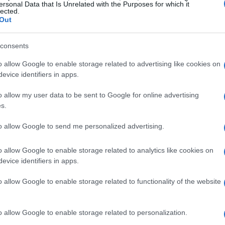
ersonal Data that Is Unrelated with the Purposes for which it
lected.
Out
consents
iria, Vonn ha parlato apertamente della lunga
scesa olimpica dell’
8 febbraio
. Con un
o allow Google to enable storage related to advertising like cookies on
evice identifiers in apps.
 sono liberata da tre giorni
” e ha aggiunto: “
Sto
o sport con tanta adrenalina
“. Queste parole
o allow my user data to be sent to Google for online advertising
s.
fisico quanto l’interesse continuo per la
to allow Google to send me personalized advertising.
o allow Google to enable storage related to analytics like cookies on
nn e il riferimento temporale
evice identifiers in apps.
o allow Google to enable storage related to functionality of the website
 fatti concreti: l’incidente dell’8 febbraio ha
 di riabilitazione, che la campionessa del
o allow Google to enable storage related to personalization.