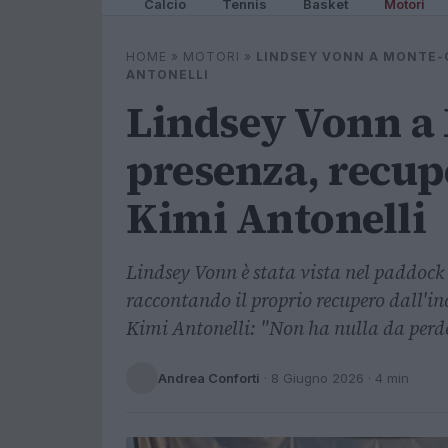
Calcio
Tennis
Basket
Motori
HOME
»
MOTORI
»
LINDSEY VONN A MONTE-C
ANTONELLI
Lindsey Vonn a
presenza, recupe
Kimi Antonelli
Lindsey Vonn è stata vista nel paddock
raccontando il proprio recupero dall'inc
Kimi Antonelli: "Non ha nulla da perde
Andrea Conforti
·
8 Giugno 2026
· 4 min