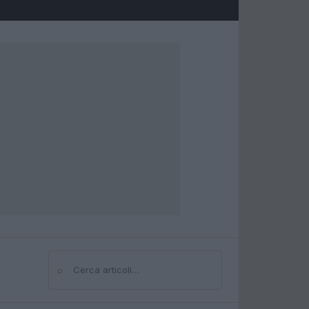
⌕
Cerca