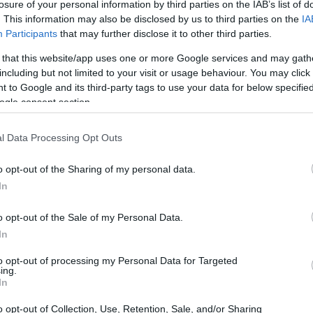
losure of your personal information by third parties on the IAB’s list of
indsey Vonn
. La sua presenza, registrata nel
. This information may also be disclosed by us to third parties on the
IA
Participants
that may further disclose it to other third parties.
lle
14:10
ha richiamato attenzione per il
’incidente e per un messaggio diretto al
 that this website/app uses one or more Google services and may gath
including but not limited to your visit or usage behaviour. You may click 
ula 1.
 to Google and its third-party tags to use your data for below specifi
ogle consent section.
l Data Processing Opt Outs
o opt-out of the Sharing of my personal data.
In
o opt-out of the Sale of my Personal Data.
In
to opt-out of processing my Personal Data for Targeted
ing.
In
o opt-out of Collection, Use, Retention, Sale, and/or Sharing