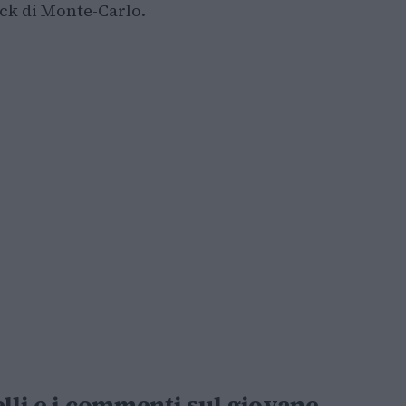
ock di Monte-Carlo.
elli e i commenti sul giovane