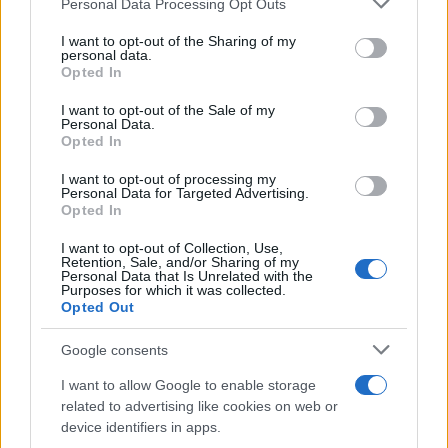
Personal Data Processing Opt Outs
services and may gather and store information including but
not limited to your visit or usage behaviour. You may click to
I want to opt-out of the Sharing of my
personal data.
grant or deny consent to Google and its third-party tags to
Opted In
use your data for below specified purposes in below Google
consent section.
I want to opt-out of the Sale of my
Continua a leggere
Personal Data.
Opted In
MOTORI
I want to opt-out of processing my
Personal Data for Targeted Advertising.
Opted In
I want to opt-out of Collection, Use,
Retention, Sale, and/or Sharing of my
Personal Data that Is Unrelated with the
Purposes for which it was collected.
Opted Out
Google consents
I want to allow Google to enable storage
related to advertising like cookies on web or
device identifiers in apps.