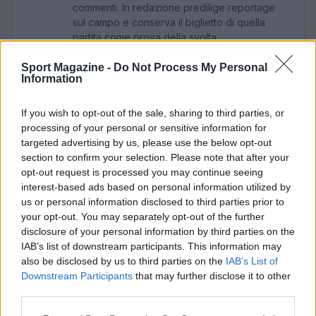
commenti. In redazione predilige reportage
sul campo e conserva il biglietto di quella
partita come prova della svolta.
Sport Magazine -
Do Not Process My Personal
Information
If you wish to opt-out of the sale, sharing to third parties, or
processing of your personal or sensitive information for
targeted advertising by us, please use the below opt-out
section to confirm your selection. Please note that after your
opt-out request is processed you may continue seeing
interest-based ads based on personal information utilized by
us or personal information disclosed to third parties prior to
your opt-out. You may separately opt-out of the further
disclosure of your personal information by third parties on the
IAB’s list of downstream participants. This information may
also be disclosed by us to third parties on the
IAB’s List of
Downstream Participants
that may further disclose it to other
third parties.
Please note that this website/app uses one or more Google