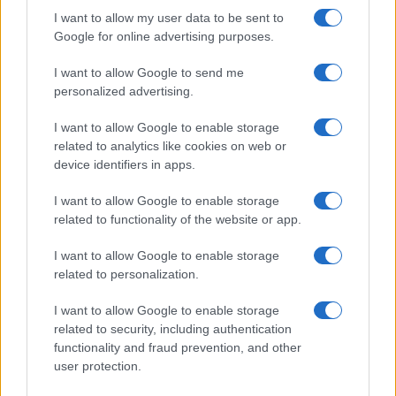
La svolta green di Suzuki: 240.000 auto elettrificate
vendute in Italia
I want to allow my user data to be sent to
Google for online advertising purposes.
Francesca Lombardi · 8 Ago 2026
I want to allow Google to send me
MOTORI
personalized advertising.
I want to allow Google to enable storage
related to analytics like cookies on web or
device identifiers in apps.
I want to allow Google to enable storage
related to functionality of the website or app.
I want to allow Google to enable storage
related to personalization.
I want to allow Google to enable storage
Auto in fiamme: procedura sicura, errori da evitare
related to security, including authentication
ed estintore a bordo
functionality and fraud prevention, and other
Ilaria Mauri · 7 Ago 2026
user protection.