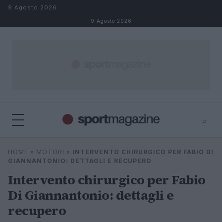
Salta al contenuto
9 Agosto 2026
9 Agosto 2026
⌕
⌕
×
HOME
»
MOTORI
»
INTERVENTO CHIRURGICO PER FABIO DI
Cerca
GIANNANTONIO: DETTAGLI E RECUPERO
Intervento chirurgico per Fabio
Di Giannantonio: dettagli e
recupero