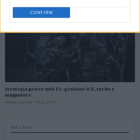
MOTORI
CONFIRM
Strategia power unit F1: gestione ICE, turbo e
mappature
Andrea Conforti · 7 Ago 2026
PIÙ LETTI