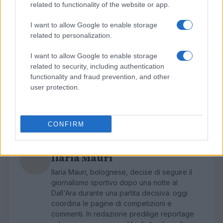
related to functionality of the website or app.
Rigenerazione
regolazione fine del freno
rigenerativo, separazione anteriore/posteriore,
I want to allow Google to enable storage
curva progressiva.
related to personalization.
Sospensioni
range di regolazione, molle/aria,
I want to allow Google to enable storage
sostegno a metà corsa, ricambi e service.
related to security, including authentication
Peso e bilanciamento
baricentro, luce a terra,
functionality and fraud prevention, and other
protezioni per pacco batteria e cablaggi.
user protection.
Ergonomia
altezza sella, larghezza manubrio,
possibilità di pedane e leve regolabili.
CONFIRM
AUTORE
Ilaria Mauri
Ilaria Mauri, bolognese, decise di seguire il
giornalismo sportivo dopo una notte al
Dall'Ara durante una partita decisiva: oggi
coordina le pagine di competizioni e
commenti. In redazione predilige reportage