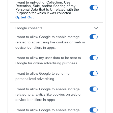
arretrare troppo; il rischio è scaricare il
grip
I want to opt-out of Collection, Use,
Retention, Sale, and/or Sharing of my
direzionale. Nei rilanci corti, preferire una
Personal Data that Is Unrelated with the
Purposes for which it was collected.
trazione composta alla massima spinta: meno
Opted Out
pattinamento significa più efficienza e meno
Google consents
stress termico su motore e batteria. Abituarsi a
I want to allow Google to enable storage
micro-regolare con l’acceleratore al posto della
related to advertising like cookies on web or
frizione tradizionale: è lo strumento principale
device identifiers in apps.
per cucire trazione e stabilità.
I want to allow my user data to be sent to
Google for online advertising purposes.
Prima di comprare: domande rapide
per scegliere bene
I want to allow Google to send me
personalized advertising.
Batteria
capacità utile dichiarata,
raffreddamento, derating termico, opzioni di
I want to allow Google to enable storage
ricarica rapida o batteria estraibile.
related to analytics like cookies on web or
device identifiers in apps.
Mappature
numero di profili,
personalizzazione della
throttle map
livelli di
I want to allow Google to enable storage
traction control dedicati allo sterrato.