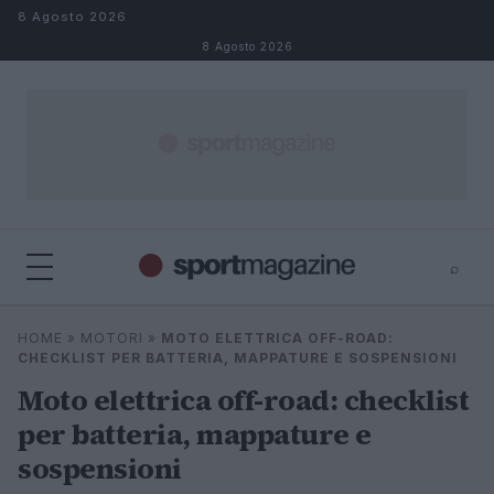
Salta al contenuto
8 Agosto 2026
8 Agosto 2026
⌕
⌕
×
HOME
»
MOTORI
»
MOTO ELETTRICA OFF-ROAD:
Cerca
CHECKLIST PER BATTERIA, MAPPATURE E SOSPENSIONI
Moto elettrica off-road: checklist
per batteria, mappature e
sospensioni