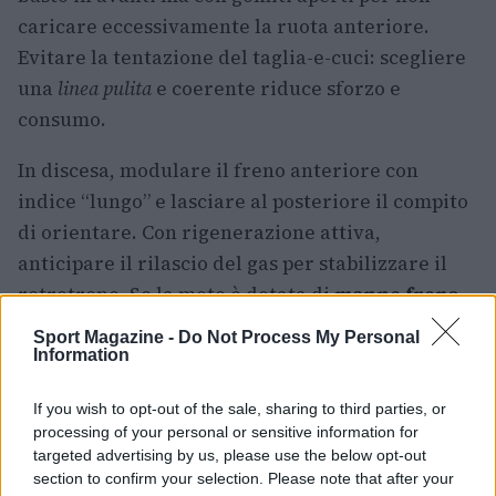
caricare eccessivamente la ruota anteriore.
Evitare la tentazione del taglia-e-cuci: scegliere
una
linea pulita
e coerente riduce sforzo e
consumo.
In discesa, modulare il freno anteriore con
indice “lungo” e lasciare al posteriore il compito
di orientare. Con rigenerazione attiva,
anticipare il rilascio del gas per stabilizzare il
retrotreno. Se la moto è dotata di
mappe freno
separate, impostare una curva progressiva
Sport Magazine -
Do Not Process My Personal
sull’anteriore per fondi scivolosi. Ricordare che
Information
l’elettrico permette correzioni con il solo
If you wish to opt-out of the sale, sharing to third parties, or
acceleratore: un filo di coppia aiuta a
processing of your personal or sensitive information for
raddrizzare la traiettoria senza bloccare le
targeted advertising by us, please use the below opt-out
ruote.
section to confirm your selection. Please note that after your