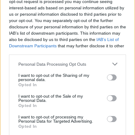
opt-out request is processed you may continue seeing
interest-based ads based on personal information utilized by
Gestione del peso: postura dinamica e
us or personal information disclosed to third parties prior to
timing dei movimenti
your opt-out. You may separately opt-out of the further
disclosure of your personal information by third parties on the
La massa batteria abbassa il baricentro:
IAB’s list of downstream participants. This information may
vantaggio in stabilità, ma serve lavorare sul
also be disclosed by us to third parties on the
IAB’s List of
Downstream Participants
that may further disclose it to other
tempismo
. Nei cambi di direzione, preparare il
third parties.
trasferimento prima dell’ostacolo, caricando
Please note that this website/app uses one or more Google
Personal Data Processing Opt Outs
pedane e sgravando il carico sul manubrio. In
services and may gather and store information including but
scalini e radici, usare un
precarico
breve
not limited to your visit or usage behaviour. You may click to
I want to opt-out of the Sharing of my
personal data.
sull’anteriore, quindi rilascio e trazione al
grant or deny consent to Google and its third-party tags to
Opted In
use your data for below specified purposes in below Google
posteriore per superare l’ostacolo “piatti”. Nei
consent section.
I want to opt-out of the Sale of my
tornanti stretti, piede esterno carico e sguardo
Personal Data.
Opted In
oltre il gomito interno: la moto segue il peso, non
il manubrio.
I want to opt-out of processing my
Personal Data for Targeted Advertising.
Opted In
Sui traversi, alleggerire l’avantreno senza