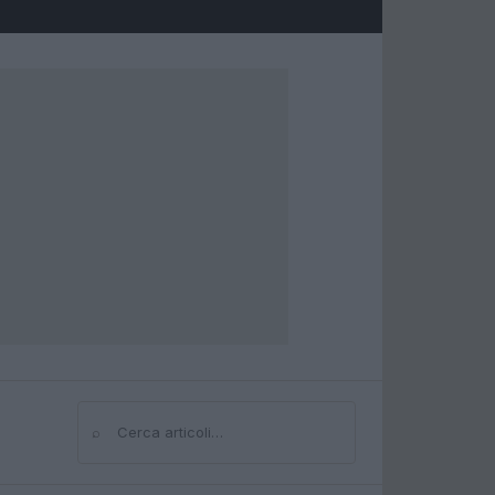
⌕
Cerca