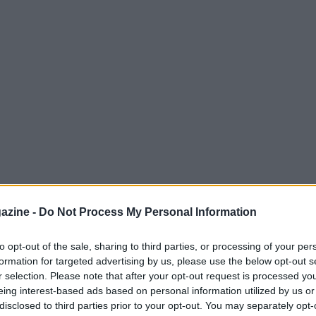
azine -
Do Not Process My Personal Information
to opt-out of the sale, sharing to third parties, or processing of your per
formation for targeted advertising by us, please use the below opt-out s
hiuso con
Charles Leclerc
sul gradino più alto
r selection. Please note that after your opt-out request is processed y
pi di scena e culminata dietro alla
safety car
.
eing interest-based ads based on personal information utilized by us or
disclosed to third parties prior to your opt-out. You may separately opt-
importante per la
Ferrari
che interrompe un