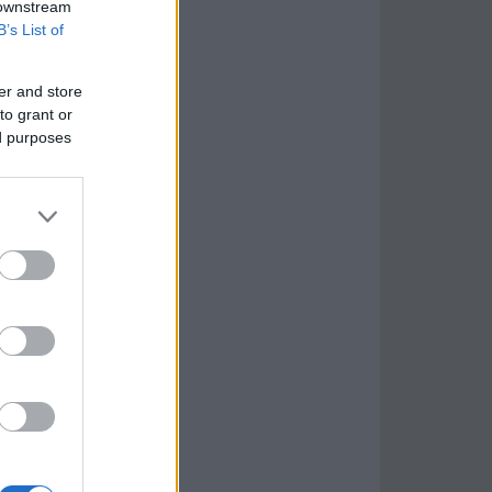
 downstream
B’s List of
er and store
to grant or
ed purposes