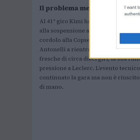
Il problema meccanico che ha 
I want t
authenti
Al 41° giro Kimi ha segnalato un gua
alla sospensione anteriore sinistra 
cordolo alla Copse. Il team ha prova
Antonelli a rientrare e a perdere il
fresche di circa dieci giri, la sua r
pressione a Leclerc. L’evento tecnic
continuato la gara ma non è riuscito
di mano.