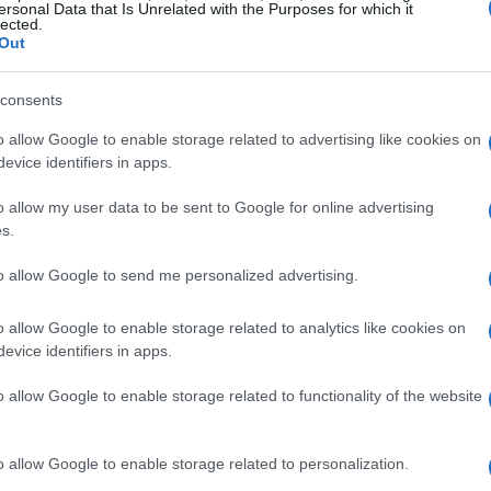
ersonal Data that Is Unrelated with the Purposes for which it
lected.
si alterne: partenze controverse, strategie
Out
ralizzazione e l’uscita di pista di uno dei
consents
 Leclerc, sono saliti
George Russell
e
Lewis
 dietro di sé discussioni su scelte tecniche e
o allow Google to enable storage related to advertising like cookies on
evice identifiers in apps.
o allow my user data to be sent to Google for online advertising
s.
 a Silverstone
to allow Google to send me personalized advertising.
 ha subito oscillazioni: Leclerc ha gestito la
mentre
Kimi Antonelli
, autore di un weekend
o allow Google to enable storage related to analytics like cookies on
evice identifiers in apps.
 terreno nella prima fase e poi ha iniziato
i era riuscito a ricostruire la propria gara
o allow Google to enable storage related to functionality of the website
rando un
passo
estremamente competitivo
o allow Google to enable storage related to personalization.