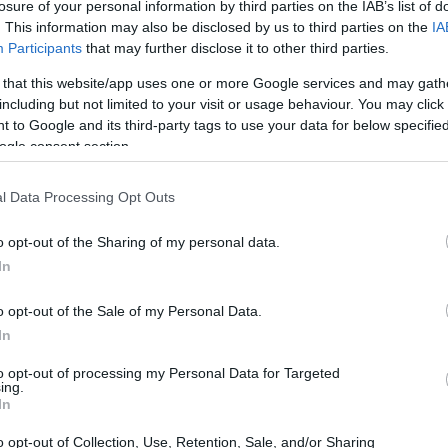
losure of your personal information by third parties on the IAB’s list of
a ora il proseguo della stagione con rinnovata
. This information may also be disclosed by us to third parties on the
IA
Participants
that may further disclose it to other third parties.
 that this website/app uses one or more Google services and may gath
including but not limited to your visit or usage behaviour. You may click 
 to Google and its third-party tags to use your data for below specifi
ogle consent section.
l Data Processing Opt Outs
o opt-out of the Sharing of my personal data.
In
o opt-out of the Sale of my Personal Data.
In
to opt-out of processing my Personal Data for Targeted
ing.
In
o opt-out of Collection, Use, Retention, Sale, and/or Sharing