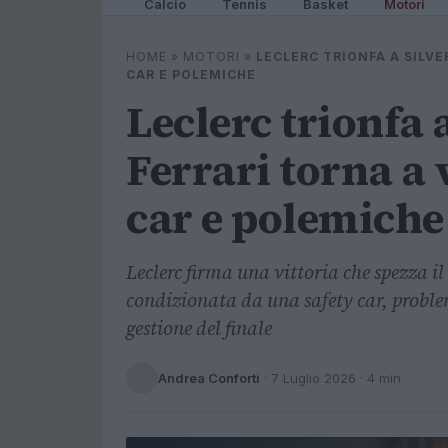
Calcio
Tennis
Basket
Motori
HOME
»
MOTORI
»
LECLERC TRIONFA A SILVE
CAR E POLEMICHE
Leclerc trionfa 
Ferrari torna a 
car e polemiche
Leclerc firma una vittoria che spezza il
condizionata da una safety car, problem
gestione del finale
Andrea Conforti
·
7 Luglio 2026
· 4 min