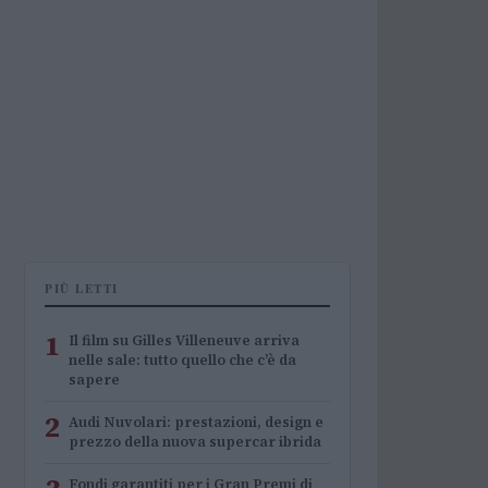
PIÙ LETTI
1
Il film su Gilles Villeneuve arriva
nelle sale: tutto quello che c’è da
sapere
2
Audi Nuvolari: prestazioni, design e
prezzo della nuova supercar ibrida
Fondi garantiti per i Gran Premi di