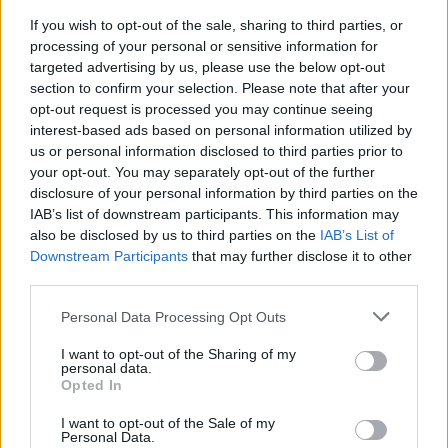
If you wish to opt-out of the sale, sharing to third parties, or
processing of your personal or sensitive information for
targeted advertising by us, please use the below opt-out
section to confirm your selection. Please note that after your
opt-out request is processed you may continue seeing
interest-based ads based on personal information utilized by
us or personal information disclosed to third parties prior to
your opt-out. You may separately opt-out of the further
disclosure of your personal information by third parties on the
IAB’s list of downstream participants. This information may
Virtus Bologna, si lavora per firmare un
also be disclosed by us to third parties on the
IAB’s List of
centro
Downstream Participants
that may further disclose it to other
third parties.
In attesa del nuovo allenatore, la società bolognese guarda
al mercato dei giocatori.
Please note that this website/app uses one or more Google
Personal Data Processing Opt Outs
services and may gather and store information including but
Redazione Sport Magazine · 18 Giu 2021
not limited to your visit or usage behaviour. You may click to
I want to opt-out of the Sharing of my
personal data.
grant or deny consent to Google and its third-party tags to
BASKET
Opted In
use your data for below specified purposes in below Google
consent section.
I want to opt-out of the Sale of my
Personal Data.