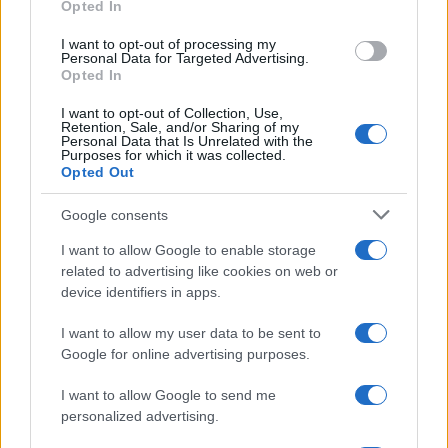
Opted In
I want to opt-out of processing my
Personal Data for Targeted Advertising.
Opted In
I want to opt-out of Collection, Use,
Retention, Sale, and/or Sharing of my
Personal Data that Is Unrelated with the
Purposes for which it was collected.
Opted Out
La Fortitudo sulle tracce di Tyler Cain
Google consents
Il club emiliano si sta muovendo per un nuovo centro.
I want to allow Google to enable storage
Redazione Sport Magazine · 18 Giu 2021
related to advertising like cookies on web or
device identifiers in apps.
BASKET
I want to allow my user data to be sent to
Google for online advertising purposes.
I want to allow Google to send me
personalized advertising.